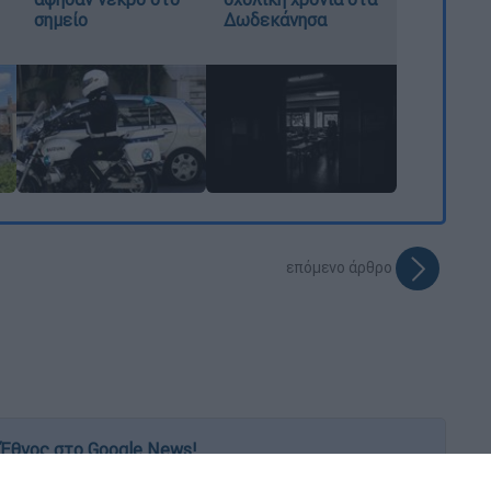
σημείο
Δωδεκάνησα
επόμενο άρθρο
Έθνος στο Google News!
 λεπτό, με την υπογραφή του www.ethnos.gr