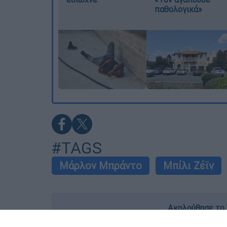
παθολογικά»
#TAGS
Μάρλον Μπράντο
Μπίλι Ζέϊν
Ακολούθησε το 
Live όλες οι εξελίξεις λεπτό προς