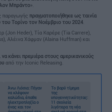
ρλον Μπράντο
».
ης παραγωγής
πραγματοποιήθηκε ως ταινία
 του Τορίνο τον Νοέμβριο του 2024
.
(Jon Heder), Τία Καρέρε (Tia Carrere),
s), Αλέινα Χάφμαν (Alaina Huffman) και
 να κάνει πρεμιέρα στους αμερικανικούς
ου
από την Iconic Releasing.
Άνω Λιόσια: Πήγαν
Το βαρύ τίμημα
να κλέψουν
της
καλώδια, έπαθε
υπογεννητικότητας:
ηλεκτροπληξία ο
11 σχολεία
ένας και τον
λιγότερα τη νέα
άφησαν νεκρό στο
σχολική χρονιά στα