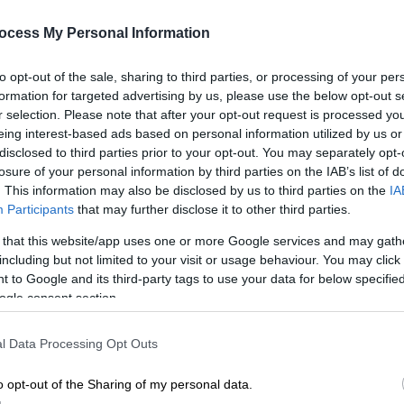
ocess My Personal Information
to opt-out of the sale, sharing to third parties, or processing of your per
formation for targeted advertising by us, please use the below opt-out s
r selection. Please note that after your opt-out request is processed y
eing interest-based ads based on personal information utilized by us or
disclosed to third parties prior to your opt-out. You may separately opt-
losure of your personal information by third parties on the IAB’s list of
. This information may also be disclosed by us to third parties on the
IA
Participants
that may further disclose it to other third parties.
 το ΕΘΝΟΣ στη Google
 that this website/app uses one or more Google services and may gath
including but not limited to your visit or usage behaviour. You may click 
«ζει ξανά» στη μεγάλη οθόνη
, αυτήν τη φορά
 to Google and its third-party tags to use your data for below specifi
ν
(Billy Zane).
ogle consent section.
l Data Processing Opt Outs
o opt-out of the Sharing of my personal data.