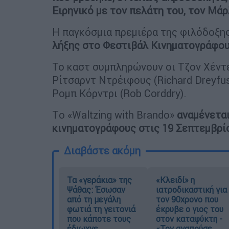
Ειρηνικό με τον πελάτη του, τον Μά
Η παγκόσμια πρεμιέρα της φιλόδοξ
λήξης στο Φεστιβάλ Κινηματογράφου
Το καστ συμπληρώνουν οι Τζον Χέντερ 
Ρίτσαρντ Ντρέιφους (Richard Dreyfus
Ρομπ Κόρντρι (Rob Corddry).
Tο «Waltzing with Brando»
αναμένεται
κινηματογράφους στις 19 Σεπτεμβρί
Διαβάστε ακόμη
Τα «γεράκια» της
«Κλειδί» η
Ψάθας: Έσωσαν
ιατροδικαστική για
από τη μεγάλη
τον 90χρονο που
φωτιά τη γειτονιά
έκρυβε ο γιος του
που κάποτε τους
στον καταψύκτη -
έδιωχνε
«Τον αγαπούσε