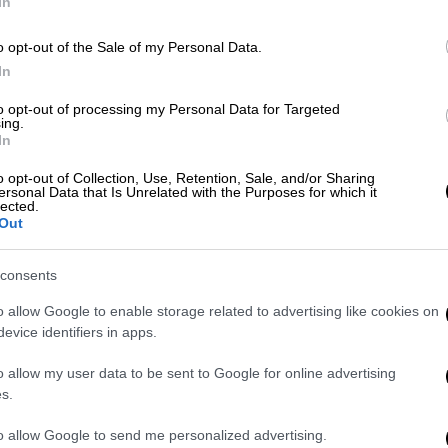
In
έναρξη των γυρισμάτων για τη
o opt-out of the Sale of my Personal Data.
In
to opt-out of processing my Personal Data for Targeted
ing.
In
o opt-out of Collection, Use, Retention, Sale, and/or Sharing
ον ρόλο του στον Τιτανικό,
αναλαμβάνει
ersonal Data that Is Unrelated with the Purposes for which it
lected.
ι παραγωγού στην ταινία «Waltzing with
Out
στο φως το PEOPLE δίνει μία γεύση από τον
ού» και κατά τη δημιουργία του
consents
απομακρυσμένη αλυσίδα νησιών στην Ταϊτή.
o allow Google to enable storage related to advertising like cookies on
ου Μπιλ Φίσμαν (Bill Fishman), βασίζεται
evice identifiers in apps.
ρχιτέκτονα Μπέρναρντ Τζατζ (Bernard
o allow my user data to be sent to Google for online advertising
s.
to allow Google to send me personalized advertising.