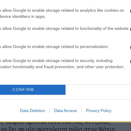
o allow Google to enable storage related to analytics like cookies on
evice identifiers in apps.
o allow Google to enable storage related to functionality of the website
o allow Google to enable storage related to personalization.
video
o allow Google to enable storage related to security, including
cation functionality and fraud prevention, and other user protection.
CONFIRM
Data Deletion
Data Access
Privacy Policy
ς νεαρού αρχιτέκτονα του Λος Άντζελες
να ζει σε μία ακατοίκητη πόλη στον Νότιο