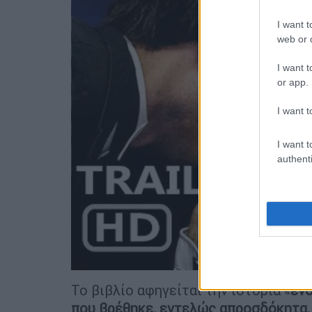
I want t
web or d
I want t
or app.
I want t
I want t
authenti
Το βιβλίο αφηγείται την ιστορία «
ενό
που βρέθηκε, εντελώς απροσδόκητα, 