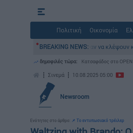
Πολιτική
Οικονομία
Ελ
Άνω Λιόσια: Πήγαν να κλέψουν καλώδια, έπ
BREAKING NEWS:
δημοφιλές τώρα:
Κατσαφάδος στο OPEN: 
┋
Σινεμά
┋
10.08.2025 05:00
Newsroom
Ενότητες στο άρθρο:
📌 Το εντυπωσιακό τρέιλερ
Waltzing with Brando: Ο