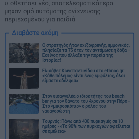
υιοθετήσει νέο, αποτελεσματικότερο
μηχανισμό αυτόματης ανίχνευσης
περιεχομένου για παιδιά.
Διαβάστε ακόμη
O στρατηγός ήταν σχιζοφρενής, εμμονικός,
πλησίαζε τα 75 όταν τον αντάμωσε η δόξα –
Εκείνος που άλλαξε την πορεία της
Ιστορίας!
Ελισάβετ Κωνσταντινίδου στο ethnos.gr:
«Κάθε πόλεμος είναι ένας εμφύλιος, όλοι
είμαστε αδέλφια»
Στον εισαγγελέα ο ιδιοκτήτης του beach
bar για τον θάνατο του 4χρονου στην Πάρο -
Στο «μικροσκόπιο» ο ρόλος του
ναυαγοσώστη
Τουρνάς: Πάνω από 400 πυρκαγιές σε 10
ημέρες - «Το 90% των πυρκαγιών οφείλεται
σε αμέλεια»