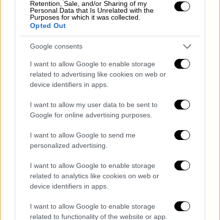
σήμανσης παιδικών βίντεο από τη Disney.
Retention, Sale, and/or Sharing of my
Personal Data that Is Unrelated with the
Βίντεο από δημοφιλή franchises, όπως
Purposes for which it was collected.
Frozen, Toy Story και The Incredibles, είχαν
Opted Out
χαρακτηριστεί ως «Not made for kids» (Δεν
Google consents
είναι για παιδιά),
επιτρέποντας έτσι στην
πλατφόρμα του YouTube να προβάλλει
I want to allow Google to enable storage
related to advertising like cookies on web or
εξατομικευμένες διαφημίσεις και να
device identifiers in apps.
συλλέγει δεδομένα χρηστών – ακόμα και
από παιδιά
.
I want to allow my user data to be sent to
Google for online advertising purposes.
Disney has agreed to pay a $10
I want to allow Google to send me
million civil penalty for allowing
personalized advertising.
children’s data to be collected on
videos posted to YouTube.
I want to allow Google to enable storage
related to analytics like cookies on web or
device identifiers in apps.
The Federal Trade Commission
alleged that Disney failed to
I want to allow Google to enable storage
designate videos on the platform as
related to functionality of the website or app.