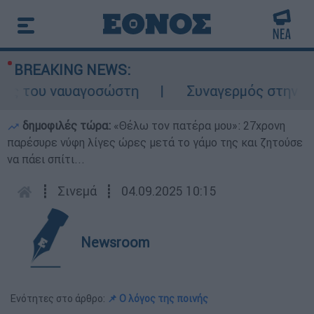
BREAKING NEWS:
ς του ναυαγοσώστη
Συναγερμός στην Κάρπα
δημοφιλές τώρα:
«Θέλω τον πατέρα μου»: 27χρονη
παρέσυρε νύφη λίγες ώρες μετά το γάμο της και ζητούσε
να πάει σπίτι...
┋
Σινεμά
┋
04.09.2025 10:15
Newsroom
Ενότητες στο άρθρο:
📌 Ο λόγος της ποινής