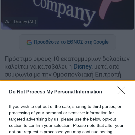
Walt Disney (AP)
Προσθέστε το ΕΘΝΟΣ στη Google
Πρόστιμο ύψους 10 εκατομμυρίων δολαρίων
καλείται να καταβάλει η
Disney
, μετά από
συμφωνία με την Ομοσπονδιακή Επιτροπή
Εμπορίου των ΗΠΑ (FTC),
εξαιτίας
παραβίασης της νομοθεσίας περί
Do Not Process My Personal Information
προστασίας προσωπικών δεδομένων
ανηλίκων
.
If you wish to opt-out of the sale, sharing to third parties, or
processing of your personal or sensitive information for
targeted advertising by us, please use the below opt-out
ΔΙΑΒΑΣΤΕ ΕΠΙΣΗΣ
section to confirm your selection. Please note that after your
opt-out request is processed you may continue seeing