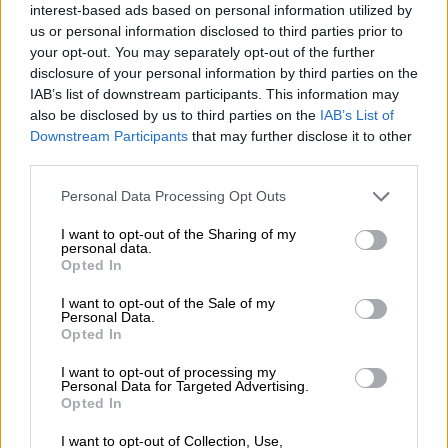
Σινεμά
|
04.09.2025 05:00
interest-based ads based on personal information utilized by
Ο Τομ Χόλαντ αποθεώνει τον
us or personal information disclosed to third parties prior to
your opt-out. You may separately opt-out of the further
Κρίστοφερ Νόλαν: «Η Οδύσσεια έχει
disclosure of your personal information by third parties on the
το καλύτερο σενάριο που διάβασα
IAB’s list of downstream participants. This information may
ποτέ»
also be disclosed by us to third parties on the
IAB’s List of
Downstream Participants
that may further disclose it to other
third parties.
Please note that this website/app uses one or more Google
Personal Data Processing Opt Outs
Ο λόγος της ποινής
services and may gather and store information including but
not limited to your visit or usage behaviour. You may click to
I want to opt-out of the Sharing of my
Σύμφωνα με την FTC, η Disney φέρεται να
personal data.
grant or deny consent to Google and its third-party tags to
Opted In
παραβίασε τον αμερικανικό νόμο COPPA
use your data for below specified purposes in below Google
consent section.
(Children’s Online Privacy Protection Act),
I want to opt-out of the Sale of my
Personal Data.
συγκεντρώνοντας προσωπικά δεδομένα από
Opted In
παιδιά κάτω των 13 ετών, μέσω βίντεο που
I want to opt-out of processing my
φιλοξενούνταν στο YouTube
.
Personal Data for Targeted Advertising.
Opted In
Το πρόβλημα εντοπίζεται στον τρόπο
I want to opt-out of Collection, Use,