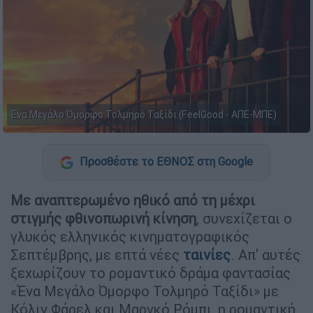
Ένα Μεγάλο Όμορφο Τολμηρό Ταξίδι (FeelGood - ΑΠΕ-ΜΠΕ)
Προσθέστε το ΕΘΝΟΣ στη Google
Με αναπτερωμένο ηθικό από τη μέχρι
στιγμής φθινοπωρινή κίνηση
, συνεχίζεται ο
γλυκός ελληνικός κινηματογραφικός
Σεπτέμβρης, με επτά νέες
ταινίες
. Απ' αυτές
ξεχωρίζουν το ρομαντικό δράμα φαντασίας
«Ένα Μεγάλο Όμορφο Τολμηρό Ταξίδι» με
Κόλιν Φάρελ και Μαργκό Ρόμπι, η ρομαντική