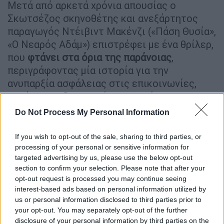
Μετά από αρκετά χρόνια απουσίας ο
Σκωτσέζος σκηνοθέτης και ανεξάρτητος
παραγωγός Ντέιβιντ Μακένζι («Πάση Θυσία»,
«Ο Νεαρός Αδάμ») επιστρέφει με ένα θρίλερ,
που
φτάνει στα όρια της παράνοιας
,
περιγράφοντας μία ιστορία για την
ανυπαρξία ασφάλειας στις επικοινωνίες,
αλλά και τη διαφθορά στις μεγάλες
εταιρείες.
Do Not Process My Personal Information
Το φιλμ
θα μπορούσε να αποτελεί έναν
If you wish to opt-out of the sale, sharing to third parties, or
αξιόλογο πιλότο ενός στιβαρού
processing of your personal or sensitive information for
τηλεοπτικού δράματος
, αλλά ο Μακένζι,
targeted advertising by us, please use the below opt-out
στοχεύει ψηλότερα και με οξυδέρκεια
section to confirm your selection. Please note that after your
opt-out request is processed you may continue seeing
παραπέμποντας στα θρίλερ των δεκαετιών
interest-based ads based on personal information utilized by
του '70 και '80, όταν ο Ντε Πάλμα, ο Πάκουλα,
us or personal information disclosed to third parties prior to
ο Πάρκερ κλπ κάρφωναν στη θέση τους τούς
your opt-out. You may separately opt-out of the further
θεατές, μέχρι το τελευταίο δευτερόλεπτο.
disclosure of your personal information by third parties on the