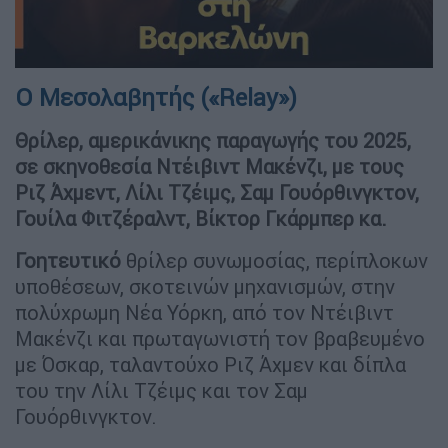
Ο Μεσολαβητής («Relay»)
Θρίλερ, αμερικάνικης παραγωγής του 2025,
σε σκηνοθεσία Ντέιβιντ Μακένζι, με τους
Ριζ Άχμεντ, Λίλι Τζέιμς, Σαμ Γουόρθινγκτον,
Γουίλα Φιτζέραλντ, Βίκτορ Γκάρμπερ κα.
Γοητευτικό
θρίλερ συνωμοσίας, περίπλοκων
υποθέσεων, σκοτεινών μηχανισμών, στην
πολύχρωμη Νέα Υόρκη, από τον Ντέιβιντ
Μακένζι και πρωταγωνιστή τον βραβευμένο
με Όσκαρ, ταλαντούχο Ριζ Άχμεν και δίπλα
του την Λίλι Τζέιμς και τον Σαμ
Γουόρθινγκτον.