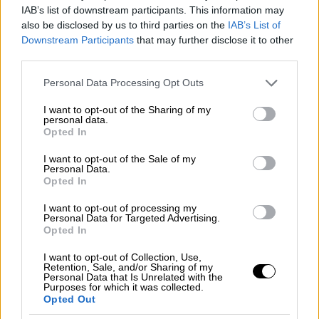
IAB’s list of downstream participants. This information may
Ο Άς, ένας μοναχικός Νεοϋορκέζος, που
also be disclosed by us to third parties on the
IAB’s List of
Downstream Participants
that may further disclose it to other
εργάζεται για την Relay, από το μικρό του
third parties.
διαμέρισμα, χωρίς φίλους και συγγενείς, θα
βρει στο δρόμο του τη Σάρα, η οποία
Please note that this website/app uses one or more Google
Personal Data Processing Opt Outs
services and may gather and store information including but
εργάζεται σε μια εταιρεία βιοΐατρικής, που
not limited to your visit or usage behaviour. You may click to
I want to opt-out of the Sharing of my
έχει δημιουργήσει ένα γενετικά
personal data.
grant or deny consent to Google and its third-party tags to
Opted In
τροποποιημένο σιτάρι, διαφημιζόμενο ως
use your data for below specified purposes in below Google
λύση για τους αγρότες σε φτωχές χώρες.
consent section.
I want to opt-out of the Sale of my
Personal Data.
Μόνο που έχει τοξικές παρενέργειες, κάτι
Opted In
που μένει κρυφό, μέχρι να πουληθεί το σε
I want to opt-out of processing my
άλλη εταιρεία για δισεκατομμύρια δολάρια
.
Personal Data for Targeted Advertising.
Η Σάρα, που θέλει να μιλήσει για τις
Opted In
παρενέργειες του σιταριού, ενώ ένας
I want to opt-out of Collection, Use,
δικηγόρος της απορρίπτει, θα τραβήξει την
Retention, Sale, and/or Sharing of my
Personal Data that Is Unrelated with the
προσοχή των ανωτέρων της στην ιεραρχία
Purposes for which it was collected.
Opted Out
της εταιρείας και μπαίνει στο στόχαστρό