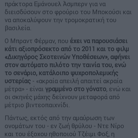
πράκτορα Εμάνουελ Άσμπερν για να
διεισδύσουν στο φρούριο του Μποκούσι και
να αποκαλύψουν την τρομοκρατική του
βασιλεία.
Ο Μπραντ Φέρμαν, που
έχει να παρουσιάσει
κάτι αξιοπρόσεκτο από το 2011 και το φιλμ
«Δικηγόρος Σκοτεινών Υποθέσεων», αφήνει
στον αυτόματο πιλότο την ταινία του, ενώ
το σενάριο, κατάλοιπο ψυχροπολεμικής
υστερίας
- «ακραία απειλή απαιτεί ακραία
μέτρα» - είναι
γραμμένο στο γόνατο
, ενώ και
οι σκηνές μάχης δείχνουν μεταφορά από
μέτριο βιντεοπαιχνίδι.
Πάντως, εκτός από την αμαύρωση των
ονομάτων του - εν ζωή θρύλου - Ντε Νίρο
και του έξοχου ηθοποιού Τζέιμι Φοξ, η