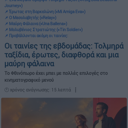
Journey»)
📌 Έρωτας στη Βαρκελώνη («Mi Amiga Eva»)
📌 Ο Μεσολαβητής («Relay»)
📌 Μαύρη Φάλαινα («Una Ballena»)
📌 Μολυβένιος Στρατιώτης («Tin Soldier»)
📌 Προβάλλονται ακόμη οι ταινίες:
Οι ταινίες της εβδομάδας: Τολμηρά
ταξίδια, έρωτες, διαφθορά και μια
μαύρη φάλαινα
Το Φθινόπωρο έχει μπει με πολλές επιλογές στο
κινηματογραφικό μενού
🕛 χρόνος ανάγνωσης: 15 λεπτά ┋