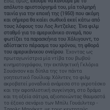
Εδώ, όμως,
έχουμε να κάνουμε με το
απόλυτο αριστούργημά του, μία τολμηρή
ταινία για την εποχή της (1950) που ακόμη
και σήμερα θα καίει σωθικά εκεί κάτω από
τους λόφους του Λος Άντζελες
.
Ένα φιλμ
σταθμό για το αμερικάνικο σινεμά, που
φωτίζει τα παρασκήνια του Χόλιγουντ, το
αδίστακτο πέρασμα του χρόνου, τη φθορά
του αμερικάνικου ονείρου
. Έχοντας ως
πρωταγωνίστρια μία ντίβα του βωβού
κινηματογράφου, την εκπληκτική Γκλόρια
Σουάνσον και δίπλα της τον πάντα
γοητευτικό Γουίλιαμ Χόλντεν, το φιλμ
ακροβατεί μοναδικά ανάμεσα στο γκροτέσκο
και την αφοπλιστική συγκίνηση, στο δράμα
και τη οξεία σάτιρα, αξιοποιώντας θαυμαστά
το έξοχο σενάριο των Μπίλι Γουάιλντερ -
Τσαρλς Μπράκετ, με τους κεντητούς