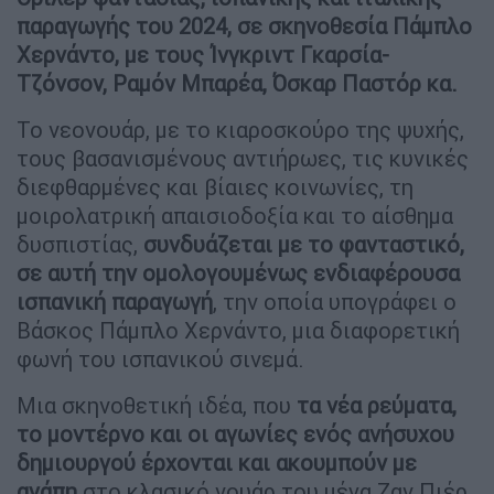
παραγωγής του 2024, σε σκηνοθεσία Πάμπλο
Χερνάντο, με τους Ίνγκριντ Γκαρσία-
Τζόνσον, Ραμόν Μπαρέα, Όσκαρ Παστόρ κα.
Το νεονουάρ, με το κιαροσκούρο της ψυχής,
τους βασανισμένους αντιήρωες, τις κυνικές
διεφθαρμένες και βίαιες κοινωνίες, τη
μοιρολατρική απαισιοδοξία και το αίσθημα
δυσπιστίας,
συνδυάζεται με το φανταστικό,
σε αυτή την ομολογουμένως ενδιαφέρουσα
ισπανική παραγωγή
, την οποία υπογράφει ο
Βάσκος Πάμπλο Χερνάντο, μια διαφορετική
φωνή του ισπανικού σινεμά.
Μια σκηνοθετική ιδέα, που
τα νέα ρεύματα,
το μοντέρνο και οι αγωνίες ενός ανήσυχου
δημιουργού έρχονται και ακουμπούν με
αγάπη
στο κλασικό νουάρ του μέγα Ζαν Πιέρ