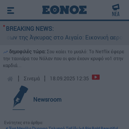
BREAKING NEWS:
ας στο Αιγαίο: Εικονική αερομαχία ανάμεσα σε 
δημοφιλές τώρα:
Σου καίει το μυαλό: Το Netflix έφερε
την ταινιάρα του Νόλαν που οι φαν έχουν κρυφό νο1 στην
καρδιά...
┋
Σινεμά
┋
18.09.2025 12:35
Newsroom
Ενότητες στο άρθρο:
📌 Ένα Μεγάλο Όμορφο Τολμηρό Ταξίδι («A Big Bold Beautiful