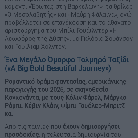
κομεντί «Έρωτας στη Βαρκελώνη», τα θρίλερ
«Ο Μεσολαβητής» και «Μαύρη Φάλαινα», ενώ
προβάλλεται σε επανέκδοση και το αθάνατο
αριστούργημα του Μπίλι Γουάιλντερ «Η
Λεωφόρος της Δύσης», με Γκλόρια Σουάνσον
και Γουίλιαμ Χόλντεν.
Ένα Μεγάλο Όμορφο Τολμηρό Ταξίδι
(«A Big Bold Beautiful Journey»)
Ρομαντικό δράμα φαντασίας, αμερικάνικης
παραγωγής του 2025, σε σκηνοθεσία
Κογκονάντα, με τους Κόλιν Φάρελ, Μάργκο
Ρόμπι, Κέβιν Κλάιν, Φίμπι Γουόλερ-Μπριτζ
κα.
Από τις ταινίες που
έχουν δημιουργήσει
προσδοκίες
, η τελευταία δημιουργία του