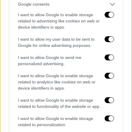
τους. Μοναδικός βοηθός της θα είναι ο Ας,
Google consents
που διαθέτει τα στοιχεία για την ανακάλυψη
I want to allow Google to enable storage
της Σάρα, ενώ μπράβοι έχουν αρχίσει να τον
related to advertising like cookies on web or
αναζητούν…
device identifiers in apps.
Το πολύπλοκο, πολλές φορές σενάριο,
I want to allow my user data to be sent to
ακολουθώντας τη συνταγή του κυνηγιού
Google for online advertising purposes.
γάτας-ποντικιού, με τον Ας να
χάνεται στο
I want to allow Google to send me
παρασκήνιο, ζώντας σαν φάντασμα
,
personalized advertising.
αποφεύγοντας να τον γνωρίσει η Σάρα και
επικοινωνώντας μαζί της μέσω ενός
I want to allow Google to enable storage
τηλεφωνικού συστήματος αναμετάδοσης,
related to analytics like cookies on web or
device identifiers in apps.
μίας υπηρεσίας που χρησιμοποιείται κυρίως
από κωφούς και οι συνομιλίες δεσμεύονται
I want to allow Google to enable storage
από νόμους περί απορρήτου.
related to functionality of the website or app.
Ο σεναριογράφος Τζάστιν Πιασέκι, μαζί με
I want to allow Google to enable storage
τον Μακένζι,
φαίνονται αρκετά διαβασμένοι
related to personalization.