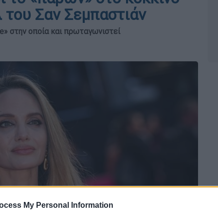
λ του Σαν Σεμπαστιάν
re» στην οποία και πρωταγωνιστεί
ocess My Personal Information