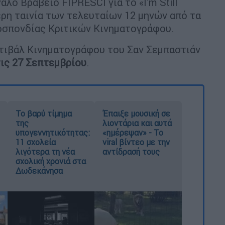
λο Βραβείο FIPRESCI για το «I'm Still
ρη ταινία των τελευταίων 12 μηνών από τα
μοσπονδίας Κριτικών Κινηματογράφου.
τιβάλ Κινηματογράφου του Σαν Σεμπαστιάν
τις 27 Σεπτεμβρίου
.
Το βαρύ τίμημα
Έπαιξε μουσική σε
της
λιοντάρια και αυτά
υπογεννητικότητας:
«ημέρεψαν» - Το
11 σχολεία
viral βίντεο με την
λιγότερα τη νέα
αντίδρασή τους
σχολική χρονιά στα
Δωδεκάνησα