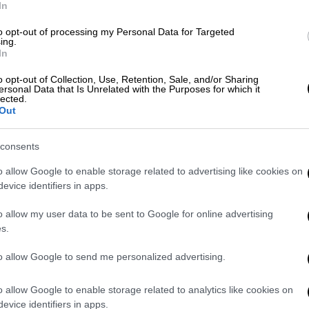
In
κιμαντέρ για τη ζωή του Όζι
to opt-out of processing my Personal Data for Targeted
ing.
φορίας
In
o opt-out of Collection, Use, Retention, Sale, and/or Sharing
ersonal Data that Is Unrelated with the Purposes for which it
lected.
Out
 21 Σεπτεμβρίου
, μαζί με τους
consents
Louis Garrel) και Γκαράνς Μαριλιέ (Garance
o allow Google to enable storage related to advertising like cookies on
θοποιούς Ανιέρ Ανέι (Anyier Anei) και Έλα
evice identifiers in apps.
o allow my user data to be sent to Google for online advertising
 μία δραματική ταινία η πλοκή της οποίας
s.
 Εβδομάδας Μόδας του Παρισιού
. Η
to allow Google to send me personalized advertising.
ορόντο προκάλεσε ανάμεικτες αντιδράσεις,
λο της Maxine Walker, μιας σκηνοθέτιδας
o allow Google to enable storage related to analytics like cookies on
αίνει ότι έχει καρκίνο του μαστού κατά τη
evice identifiers in apps.