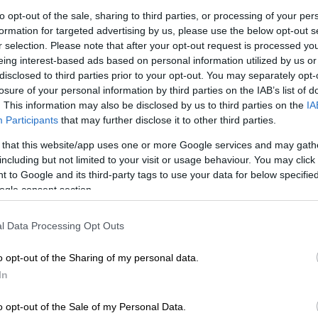
to opt-out of the sale, sharing to third parties, or processing of your per
formation for targeted advertising by us, please use the below opt-out s
r selection. Please note that after your opt-out request is processed y
eing interest-based ads based on personal information utilized by us or
disclosed to third parties prior to your opt-out. You may separately opt-
losure of your personal information by third parties on the IAB’s list of
. This information may also be disclosed by us to third parties on the
IA
o by Scott A Garfitt/Invision/AP)
Participants
that may further disclose it to other third parties.
 that this website/app uses one or more Google services and may gath
including but not limited to your visit or usage behaviour. You may click 
 το ΕΘΝΟΣ στη Google
 to Google and its third-party tags to use your data for below specifi
ogle consent section.
θα ενισχύσει το λαμπερό καστ του 73oυ
εμπαστιάν (SSIFF), καθώς
θα βρεθεί στην
l Data Processing Opt Outs
 τη νέα ταινία της Αλίς Βινοκούρ (Alice
έχει στο διαγωνιστικό τμήμα
.
o opt-out of the Sharing of my personal data.
In
o opt-out of the Sale of my Personal Data.