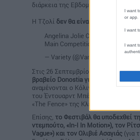
διάρκεια της Εβδομάδας Μόδας του Π
I want t
or app.
Η Τζολί
δεν θα είναι η μόνη σταρ πο
I want t
Angelina Jolie Confirmed for San 
Main Competition
https://t.co/S
I want t
authenti
— Variety (@Variety)
September 1
Στις 26 Σεπτεμβρίου,
η Τζένιφερ Λόρ
βραβείο Donostia για τη συνολική τ
αναμένονται ο Κόλιν Φάρελ (Colin Farre
του Έντουαρντ Μπέργκερ (Edward Berg
«The Fence» της Κλερ Ντενί (Claire De
Επίσης,
το Φεστιβάλ θα υποδεχθεί τη
ντεμπούτο, «In-I In Motion»), τον Ρίτ
Vague») και τον Ολιβιέ Ασαγιάς
(για τ