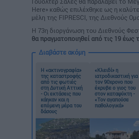
Γουόλτερ Σάλες θα παραλάβει το Mεγά
Here» καθώς επιλέχθηκε ως η καλύτε
μέλη της FIPRESCI, της Διεθνούς Ο
Η 73η διοργάνωση του Διεθνούς Φεσ
θα πραγματοποιηθεί από τις 19 έως 
Διαβάστε ακόμη
Η «ακτινογραφία»
«Κλειδί» η
της καταστροφής
ιατροδικαστική για
από τις φωτιές
τον 90χρονο που
στη Δυτική Αττική
έκρυβε ο γιος του
- Οι εκτάσεις που
στον καταψύκτη -
κάηκαν και η
«Τον αγαπούσε
επόμενη μέρα του
παθολογικά»
δάσους