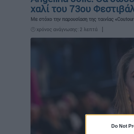
χαλί του 73ου Φεστιβά
Με στόχο την παρουσίαση της ταινίας «Coutou
🕛 χρόνος ανάγνωσης: 2 λεπτά ┋
Do Not Pr