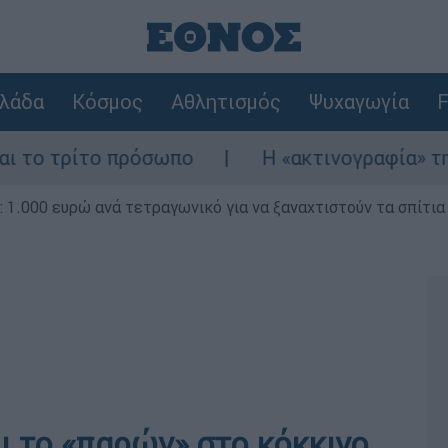
λάδα
Κόσμος
Αθλητισμός
Ψυχαγωγία
F
ίτο πρόσωπο
Η «ακτινογραφία» της καταστ
1.000 ευρώ ανά τετραγωνικό για να ξαναχτιστούν τα σπίτια
ει το «παρών» στο κόκκινο