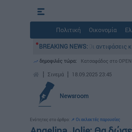
Πολιτική
Οικονομία
Ελ
ίζαμπεθ στην Κυψέλη: Οι αντιφάσεις και το τρ
BREAKING NEWS:
δημοφιλές τώρα:
Κατσαφάδος στο OPEN: 
┋
Σινεμά
┋
18.09.2025 23:45
Newsroom
Ενότητες στο άρθρο:
📌 Οι εκλεκτές παρουσίες
Angelina Jolie: Θα δώσ