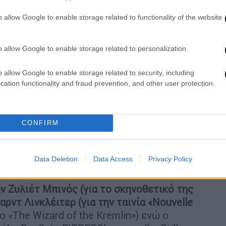
αρισιού, απέσπασε θετικά σχόλια.
o allow Google to enable storage related to functionality of the website
υ θα δώσει το παρών
στο διάσημο Φεστιβάλ.
o allow Google to enable storage related to personalization.
Sebastian, Co-Presenting ‘Couture’ in
Bz982tefc
o allow Google to enable storage related to security, including
cation functionality and fraud prevention, and other user protection.
8, 2025
ενς (Jennifer Lawrence) θα παραλάβει το
CONFIRM
ης προσφορά στον κινηματογράφο
. Επίσης
ll) για την ταινία «Ballad of a Small Player»
er) και ο Ματ Ντίλον (Matt Dillon) για το
Data Deletion
Data Access
Privacy Policy
nis) .
ν Ζυλιέτ Μπινός (για το σκηνοθετικό της
σαρντ Λινκλέιτερ (για την ταινία «Nouvelle
ο «The Wizard of the Kremlin») ενώ ο