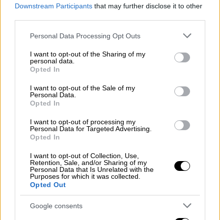
Downstream Participants
that may further disclose it to other
third parties.
Please note that this website/app uses one or more Google
Personal Data Processing Opt Outs
services and may gather and store information including but
Η έμπνευση της Τζίλενχαλ να μεταφέρει τη
not limited to your visit or usage behaviour. You may click to
I want to opt-out of the Sharing of my
personal data.
γοτθική ιστορία της Σέλεϊ στο Σικάγο της
grant or deny consent to Google and its third-party tags to
Opted In
ταραχώδους δεκαετίας του ‘30,
μπορεί να
use your data for below specified purposes in below Google
consent section.
αποκτά μία γοητεία
και να έρχεται κοντά στο
I want to opt-out of the Sale of my
Personal Data.
φιλμ του 1935 και την επίδραση που είχε η
Opted In
Έλσα Λάντσεστερ (στον ομώνυμο ρόλο) στο
I want to opt-out of processing my
κοινό, παρά τον ελάχιστο χρόνο συμμετοχής
Personal Data for Targeted Advertising.
Opted In
της στην οθόνη, αλλά η ταινία της φαίνεται
να δημιουργεί συνεχώς σκηνοθετικά και
I want to opt-out of Collection, Use,
Retention, Sale, and/or Sharing of my
σεναριακά σταυροδρόμια και η σκηνοθέτιδα
Personal Data that Is Unrelated with the
Purposes for which it was collected.
να παίρνει τις περισσότερες φορές τον
Opted Out
λάθος δρόμο
.
Google consents
Στο φιλμ, που μοιάζει με το τέρας του