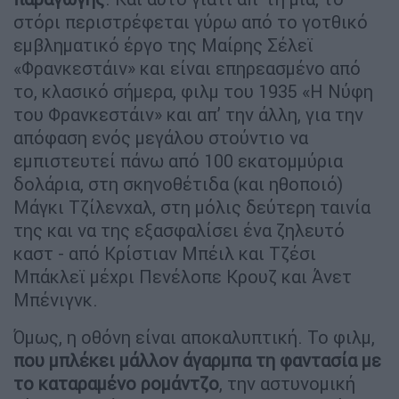
στόρι περιστρέφεται γύρω από το γοτθικό
εμβληματικό έργο της Μαίρης Σέλεϊ
«Φρανκεστάιν» και είναι επηρεασμένο από
το, κλασικό σήμερα, φιλμ του 1935 «Η Νύφη
του Φρανκεστάιν» και απ’ την άλλη, για την
απόφαση ενός μεγάλου στούντιο να
εμπιστευτεί πάνω από 100 εκατομμύρια
δολάρια, στη σκηνοθέτιδα (και ηθοποιό)
Μάγκι Τζίλενχαλ, στη μόλις δεύτερη ταινία
της και να της εξασφαλίσει ένα ζηλευτό
καστ - από Κρίστιαν Μπέιλ και Τζέσι
Μπάκλεϊ μέχρι Πενέλοπε Κρουζ και Άνετ
Μπένιγνκ.
Όμως, η οθόνη είναι αποκαλυπτική. Το φιλμ,
που μπλέκει μάλλον άγαρμπα τη φαντασία με
το καταραμένο ρομάντζο
, την αστυνομική