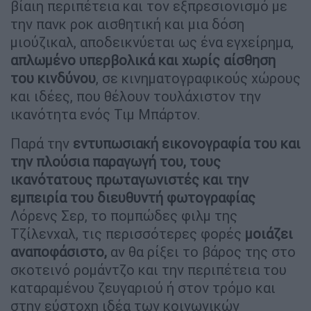
βίαιη περιπέτεια και τον εξπρεσιονισμό με
την πανκ ροκ αισθητική και μια δόση
μιούζικαλ, αποδεικνύεται ως ένα εγχείρημα,
απλωμένο υπερβολικά και χωρίς αίσθηση
του κινδύνου
, σε κινηματογραφικούς χώρους
και ιδέες, που θέλουν τουλάχιστον την
ικανότητα ενός Τιμ Μπάρτον.
Παρά την
εντυπωσιακή εικονογραφία του και
την πλούσια παραγωγή του, τους
ικανότατους πρωταγωνιστές και την
εμπειρία του διευθυντή φωτογραφίας
Λόρενς Σερ, το πομπώδες φιλμ της
Τζίλενχαλ, τις περισσότερες φορές
μοιάζει
αναποφάσιστο,
αν θα ρίξει το βάρος της στο
σκοτεινό ρομάντζο και την περιπέτεια του
καταραμένου ζευγαριού ή στον τρόμο και
στην εύστοχη ιδέα των κοινωνικών