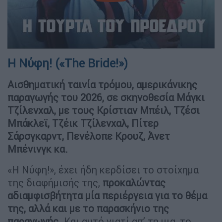
Η Νύφη! («The Bride!»)
Αισθηματική ταινία τρόμου, αμερικάνικης
παραγωγής του 2026, σε σκηνοθεσία Μάγκι
Τζίλενχαλ, με τους Κρίστιαν Μπέιλ, Τζέσι
Μπάκλεϊ, Τζέικ Τζίλενχαλ, Πίτερ
Σάρσγκαρντ, Πενέλοπε Κρουζ, Άνετ
Μπένινγκ κα.
«Η Νύφη!», έχει ήδη κερδίσει το στοίχημα
της διαφήμισής της,
προκαλώντας
αδιαμφισβήτητα μία περιέργεια για το θέμα
της, αλλά και με το παρασκήνιο της
παραγωγής
. Και αυτό γιατί απ’ τη μια, το