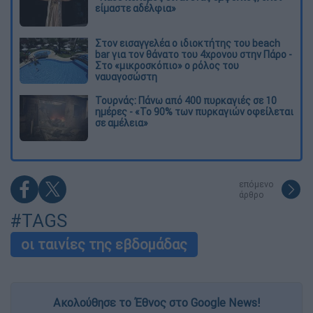
είμαστε αδέλφια»
Στον εισαγγελέα ο ιδιοκτήτης του beach
bar για τον θάνατο του 4χρονου στην Πάρο -
Στο «μικροσκόπιο» ο ρόλος του
ναυαγοσώστη
Τουρνάς: Πάνω από 400 πυρκαγιές σε 10
ημέρες - «Το 90% των πυρκαγιών οφείλεται
σε αμέλεια»
επόμενο
άρθρο
#TAGS
οι ταινίες της εβδομάδας
Ακολούθησε το Έθνος στο Google News!