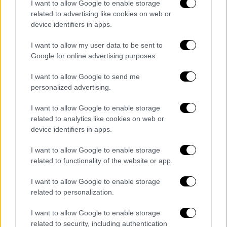
Φρανκεστάιν να συναντά την Μπόνι και τον
I want to allow Google to enable storage
related to advertising like cookies on web or
Κλάιντ,
δεν αφήνει να αναπνεύσει η
device identifiers in apps.
παθιασμένη ιστορία.
Φορτωμένη από
ακαθόριστες εμπνεύσεις, καταδιώξεις με
I want to allow my user data to be sent to
αυτοκίνητα, υπαρξιακό τρόμο, κορεσμένα
Google for online advertising purposes.
χρώματα, έντονο μακιγιάζ, κοστούμια εποχής
I want to allow Google to send me
(έξοχα), ακόμη και με τραγούδια και
personalized advertising.
χορευτικά κομμάτια, που τις περισσότερες
I want to allow Google to enable storage
φορές μοιάζουν ξεκάρφωτα, η ιστορία χάνει
related to analytics like cookies on web or
τη συνοχή της και η σκηνοθέτιδα το μέτρο.
device identifiers in apps.
Το φιλμ, που
πάσχει αφηγηματικά, δείχνει
I want to allow Google to enable storage
αποπροσανατολισμένο και μοιράζει
related to functionality of the website or app.
σκόρπιες αναφορές για τις κοινωνικές
I want to allow Google to enable storage
αναταραχές
της εποχής, μοιάζει να χάνει τον
related to personalization.
πυρήνα του πνεύματος του έργου της Σέλεϊ
και τον έλεγχο από το φλύαρο στόρι, αλλά
I want to allow Google to enable storage
κυρίως κυρίως να πέφτει στην παγίδα του
related to security, including authentication