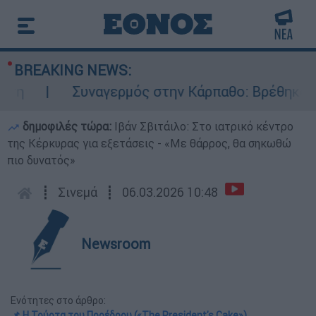
BREAKING NEWS:
ναγερμός στην Κάρπαθο: Βρέθηκαν παλιά πυρομαχ
δημοφιλές τώρα:
Ιβάν Σβιτάιλο: Στο ιατρικό κέντρο
της Κέρκυρας για εξετάσεις - «Με θάρρος, θα σηκωθώ
πιο δυνατός»
┋
Σινεμά
┋
06.03.2026 10:48
Newsroom
Ενότητες στο άρθρο:
📌 Η Τούρτα του Προέδρου («The President's Cake»)