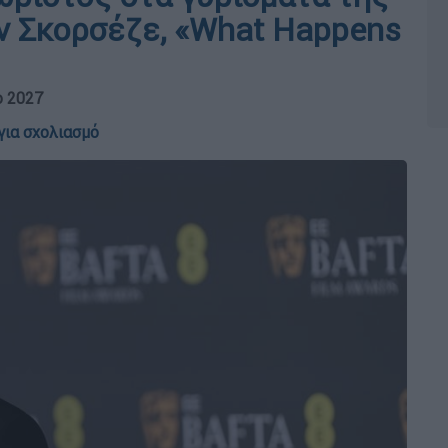
ιν Σκορσέζε, «What Happens
ο 2027
για σχολιασμό