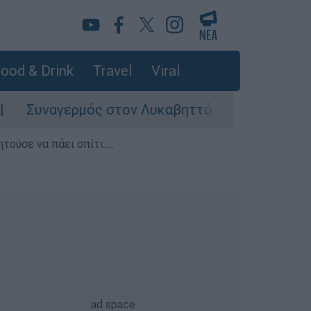
ood & Drink
Travel
Viral
γερμός στον Λυκαβηττό: Σορός σε προχωρημένη
τούσε να πάει σπίτι...