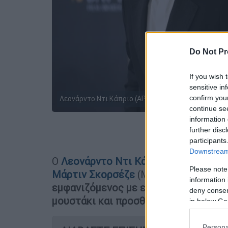
Do Not Pr
If you wish 
sensitive in
confirm you
Λεονάρντο Ντι Κάπριο (AP)
continue se
information 
further disc
Προσθέστε
participants
Downstream 
Ο
Λεονάρντο Ντι Κάπριο
(Leonardo D
Please note
Μάρτιν Σκορσέζε
(Martin Scorsese), 
information 
εμφανιζόμενος με εντελώς διαφορετ
deny consent
μουστάκι και προσθετική κοιλιά
.
in below Go
Persona