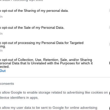
o opt-out of the Sharing of my personal data.
In
στα Όσκαρ 2026 και οι ανόητες
o opt-out of the Sale of my Personal Data.
In
to opt-out of processing my Personal Data for Targeted
ing.
In
o opt-out of Collection, Use, Retention, Sale, and/or Sharing
την περασμένη εβδομάδα στην Πράγα
, όπως
ersonal Data that Is Unrelated with the Purposes for which it
ες που κυκλοφόρησαν μέσω του τσέχικου
lected.
Out
ίο του Πίτερ Κάμερον (2020), ενώ το
consents
ρ. Ο Λεονάρντο Ντι Κάπριο
υποδύεται έναν
o allow Google to enable storage related to advertising like cookies on
ε μια μυστηριώδη ευρωπαϊκή πόλη μαζί με
evice identifiers in apps.
ία ενός μωρού
.
o allow my user data to be sent to Google for online advertising