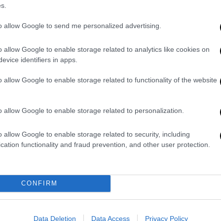
s.
nd Jennifer Lawrence filming Martin
NIGHT’
https://t.co/vyFe8Uhbxh
to allow Google to send me personalized advertising.
ma)
March 5, 2026
o allow Google to enable storage related to analytics like cookies on
evice identifiers in apps.
ς του Ντι Κάπριο
είναι ένας συνηθισμένος
αξίδι και εστιασμένος στην παρατήρηση
o allow Google to enable storage related to functionality of the website
εριβάλλοντος
. Ως ορθολογιστής και
α ερμηνεύσει τα παράδοξα συμβάντα μέσω
o allow Google to enable storage related to personalization.
οκτούν σουρεαλιστική ή υπερφυσική χροιά.
του με την πραγματικότητα αρχίζει να
o allow Google to enable storage related to security, including
cation functionality and fraud prevention, and other user protection.
Τζένιφερ Λόρενς, Μαντς Μίκελσεν, Πατρίσια
ωγή ανήκει στην Apple Original Films σε
CONFIRM
φορες τοποθεσίες της Πράγας και
Data Deletion
Data Access
Privacy Policy