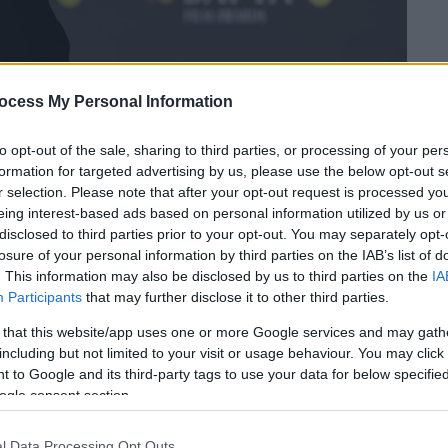
ocess My Personal Information
to opt-out of the sale, sharing to third parties, or processing of your per
formation for targeted advertising by us, please use the below opt-out s
r selection. Please note that after your opt-out request is processed y
eing interest-based ads based on personal information utilized by us or
disclosed to third parties prior to your opt-out. You may separately opt-
losure of your personal information by third parties on the IAB’s list of
 το ΕΘΝΟΣ στη Google
. This information may also be disclosed by us to third parties on the
IA
Participants
that may further disclose it to other third parties.
iCaprio) πρωταγωνιστεί στη νέα ταινία του
 that this website/app uses one or more Google services and may gath
με τίτλο «What Happens at Night»,
including but not limited to your visit or usage behaviour. You may click 
ική εμφάνιση, που περιλαμβάνει πυκνό
 to Google and its third-party tags to use your data for below specifi
ogle consent section.
l Data Processing Opt Outs