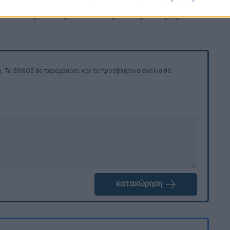
 Υόρκη στις αρχές του καλοκαιριού.
Η
 ταινίας εντός του 2027, όπως αναφέρει το
. Το ΕΘΝΟΣ θα παρεμβαίνει και τα προσβλητικά σχόλια θα
καταχώρηση