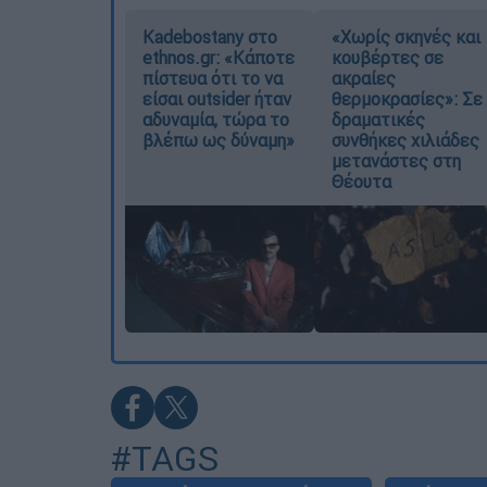
Kadebostany στο
«Χωρίς σκηνές και
ethnos.gr: «Κάποτε
κουβέρτες σε
πίστευα ότι το να
ακραίες
είσαι outsider ήταν
θερμοκρασίες»: Σε
αδυναμία, τώρα το
δραματικές
βλέπω ως δύναμη»
συνθήκες χιλιάδες
μετανάστες στη
Θέουτα
#TAGS