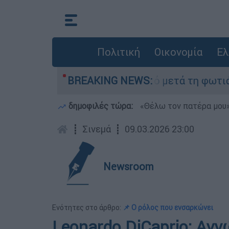
Πολιτική
Οικονομία
Ελ
ίποτα» στο Πόρτο Γερμανό μετά τη φωτιά - Αγώνα
BREAKING NEWS:
δημοφιλές τώρα:
«Θέλω τον πατέρα μου»:
┋
Σινεμά
┋
09.03.2026 23:00
Newsroom
Ενότητες στο άρθρο:
📌 Ο ρόλος που ενσαρκώνει
Leonardo DiCaprio: Αγν