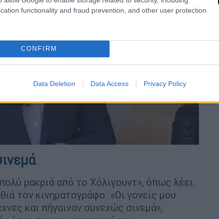
cation functionality and fraud prevention, and other user protection.
video
CONFIRM
Data Deletion
Data Access
Privacy Policy
σινεμά
πολύ μακριά από το Χόλιγουντ», όπως λέει.
θιά τον κινηματογράφο. «Οι γονείς μου
χνες και πήγαιναν συνεχώς σινεμά»,