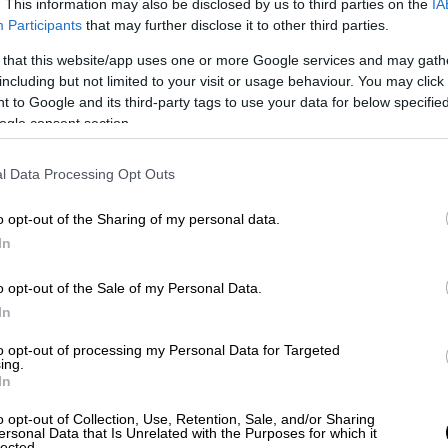
. This information may also be disclosed by us to third parties on the
IA
Participants
that may further disclose it to other third parties.
ας Υόρκης στην κορυφή της
 that this website/app uses one or more Google services and may gath
including but not limited to your visit or usage behaviour. You may click 
 to Google and its third-party tags to use your data for below specifi
ατικός. Έχει αποκτήσει μεγάλη φήμη για
ogle consent section.
η χρηματοδότησης για το Μουσείο της
 εξωτερικής ανάπτυξης του οργανισμού και,
l Data Processing Opt Outs
μερινή του θέση στην Ακαδημία.
o opt-out of the Sharing of my personal data.
σεων
και μετά την πρώτη του σημαντική
In
 Μεταφορών της Νέας Υόρκης– συνέχισε
Κολούμπια.
o opt-out of the Sale of my Personal Data.
In
ε τη ζωή
to opt-out of processing my Personal Data for Targeted
ing.
τότε στρατηγικός σύμβουλος πολιτικής και
In
ου θα άλλαζε την πορεία της ζωής του, τον
o opt-out of Collection, Use, Retention, Sale, and/or Sharing
α πιστέψει πόσα γνώριζα για τον
ersonal Data that Is Unrelated with the Purposes for which it
lected.