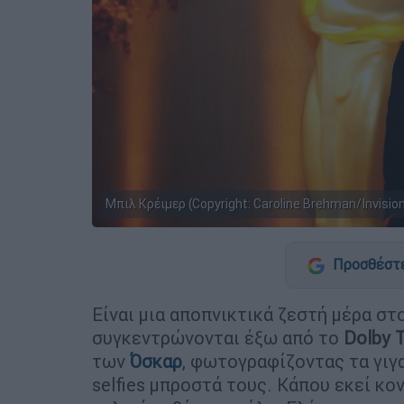
Μπιλ Κρέιμερ (Copyright: Caroline Brehman/Invisio
Προσθέστε
Είναι μια αποπνικτικά ζεστή μέρα σ
συγκεντρώνονται έξω από το
Dolby 
των
Όσκαρ
, φωτογραφίζοντας τα γιγ
selfies μπροστά τους. Κάπου εκεί κο