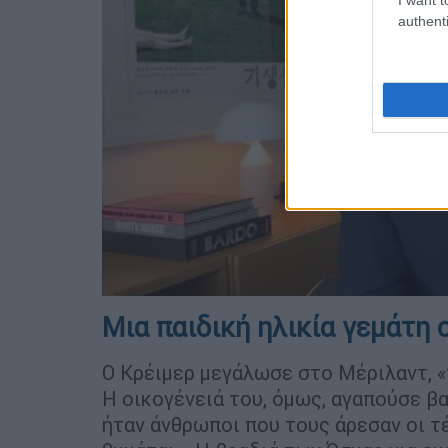
authenti
Μια παιδική ηλικία γεμάτη 
Ο Κρέιμερ μεγάλωσε στο Μέριλαντ, «
Η οικογένειά του, όμως, αγαπούσε βα
ήταν άνθρωποι που τους άρεσαν οι τέ