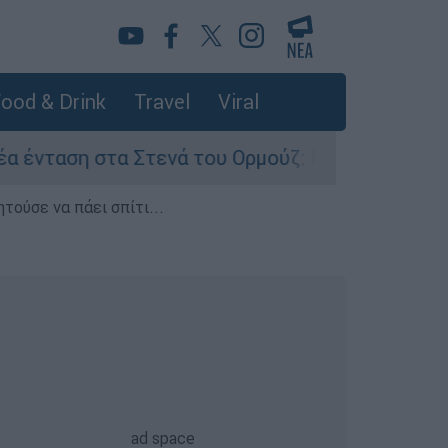
ood & Drink
Travel
Viral
α Στενά του Ορμούζ: Πετρελαιοφόρο του Άμπου
τούσε να πάει σπίτι...