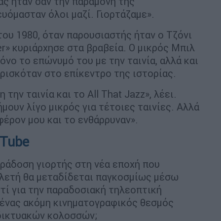
άς ήταν σαν την παραμονή της
υόμασταν όλοι μαζί. Γιορτάζαμε».
του 1980, όταν παρουσιαστής ήταν ο Τζόνι
er» κυριάρχησε στα βραβεία. Ο μικρός Μπιλ
όνο το επώνυμό του με την ταινία, αλλά και
βρισκόταν στο επίκεντρο της ιστορίας.
την ταινία και το All That Jazz», λέει.
μουν λίγο μικρός για τέτοιες ταινίες. Αλλά
φέρον μου και το ενθάρρυναν».
uTube
ράδοση γιορτής στη νέα εποχή που
τελετή θα μεταδίδεται παγκοσμίως μέσω
τί για την παραδοσιακή τηλεοπτική
 ένας ακόμη κινηματογραφικός θεσμός
αδικτυακών κολοσσών;