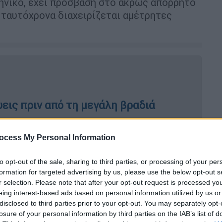
κηνικό, έχει πρόσβαση στο άκρως απόρρητο
 ταυτόχρονα διαχειρίζεται αμέτρητες
εις πριν από τη μεγάλη βραδιά
ocess My Personal Information
ας,
Μπιλ Κρέιμερ
–που θεωρείται ολοένα
to opt-out of the sale, sharing to third parties, or processing of your per
 σημαντικούς ανθρώπους στο Χόλιγουντ–
formation for targeted advertising by us, please use the below opt-out s
n για μια σύντομη κουβέντα πριν από την
r selection. Please note that after your opt-out request is processed y
ου Hollywood Loews, δίπλα στο θέατρο. «Τι
eing interest-based ads based on personal information utilized by us or
μερες!» λέει γελώντας. «Ειλικρινά,
disclosed to third parties prior to your opt-out. You may separately opt-
losure of your personal information by third parties on the IAB’s list of
 λίγο».