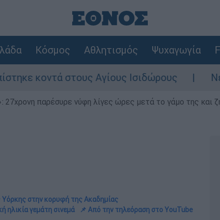
λάδα
Κόσμος
Αθλητισμός
Ψυχαγωγία
F
ά στους Αγίους Ισιδώρους
Νέα ένταση στ
 27χρονη παρέσυρε νύφη λίγες ώρες μετά το γάμο της και ζη
ς Υόρκης στην κορυφή της Ακαδημίας
κή ηλικία γεμάτη σινεμά
📌 Από την τηλεόραση στο YouTube