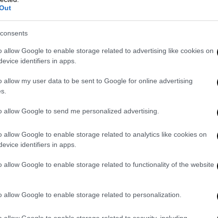
«Μου είπε ότι ήθελε να μειώσει την
Out
 να φέρει κάποιον στο Sundance για να
ό ιδιώτες. Με ρώτησε αν θα με ενδιέφερε.
consents
o allow Google to enable storage related to advertising like cookies on
τον Κρέιμερ μέχρι σήμερα. Λίγες μέρες πριν
evice identifiers in apps.
στευτα ενθουσιασμένος».
o allow my user data to be sent to Google for online advertising
s.
 σας το επιβεβαιώσει– στις τέσσερις το
to allow Google to send me personalized advertising.
ή για να βάλω τις σκέψεις μου σε τάξη, να
να περάσω από τα emails που έχουν φτάσει
o allow Google to enable storage related to analytics like cookies on
evice identifiers in apps.
o allow Google to enable storage related to functionality of the website
o allow Google to enable storage related to personalization.
o allow Google to enable storage related to security, including