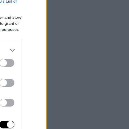
B’s List of
er and store
to grant or
ed purposes