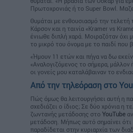
θυμάται. «Η βραδιά των Όσκαρ για εμ
Πρωτοχρονιάς ή το Super Bowl. Μαζε
Θυμάται με ενθουσιασμό την τελετή 
Κάρσον και η ταινία «Kramer vs Kram
ένιωθε διπλή χαρά. Μοιραζόταν όχι μ
το μικρό του όνομα με το παιδί που 
«Ήμουν 11 ετών και πήγα να δω εκείνη 
«Αναλογιζόμενος το σήμερα, μάλλον ή
οι γονείς μου καταλάβαιναν το ενδια
Από την τηλεόραση στο Yo
Πώς όμως θα λειτουργήσει αυτή η πα
σχεδιάζει ο ίδιος; Σε δύο χρόνια η 
ζωντανής μετάδοσης στο
YouTube
αν
μετάδοση. Μήπως αυτό σημαίνει ότι
παραδίδεται στην κυριαρχία των δι