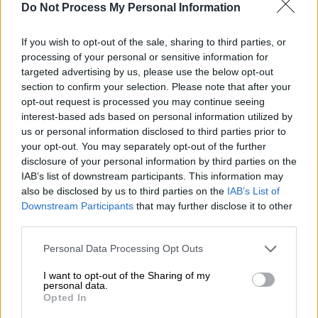
Do Not Process My Personal Information
Σινεμά
|
18.03.2026 09:35
Χολιγουντιανή «απόβαση» στην
If you wish to opt-out of the sale, sharing to third parties, or
Αθήνα: Μέρφι, Πιτ και άλλοι μεγάλοι
processing of your personal or sensitive information for
σταρ για γυρίσματα
targeted advertising by us, please use the below opt-out
section to confirm your selection. Please note that after your
opt-out request is processed you may continue seeing
interest-based ads based on personal information utilized by
us or personal information disclosed to third parties prior to
Η υπόθεση και οι συντελεστές
your opt-out. You may separately opt-out of the further
disclosure of your personal information by third parties on the
Στο καστ επιστρέφουν οι
Τιμοτέ Σαλαμέ,
IAB’s list of downstream participants. This information may
Ζεντάγια, Φλόρενς Πιου, Χαβιέ Μπαρδέμ,
also be disclosed by us to third parties on the
IAB’s List of
Downstream Participants
that may further disclose it to other
Ρεμπέκα Φέργκιουσον και Τζέισον Μομόα
,
third parties.
ενώ στο δυναμικό της παραγωγής
προστίθενται οι Ρόμπερτ Πάτινσον και Άνια
Please note that this website/app uses one or more Google
Personal Data Processing Opt Outs
services and may gather and store information including but
Τέιλορ-Τζόι.
not limited to your visit or usage behaviour. You may click to
I want to opt-out of the Sharing of my
personal data.
grant or deny consent to Google and its third-party tags to
Η ταινία φέρει την υπογραφή του
Ντενί
Opted In
use your data for below specified purposes in below Google
Βιλνέβ
και
τοποθετείται χρονικά 17 χρόνια