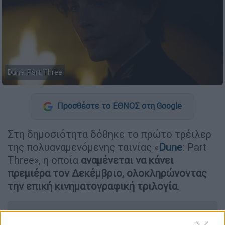
Dune: Part Three
Προσθέστε το ΕΘΝΟΣ στη Google
Στη δημοσιότητα δόθηκε το πρώτο τρέιλερ
της πολυαναμενόμενης ταινίας «
Dune
: Part
Three», η οποία
αναμένεται να κάνει
πρεμιέρα τον Δεκέμβριο, ολοκληρώνοντας
την επική κινηματογραφική τριλογία
.
ΔΙΑΒΑΣΤΕ ΕΠΙΣΗΣ