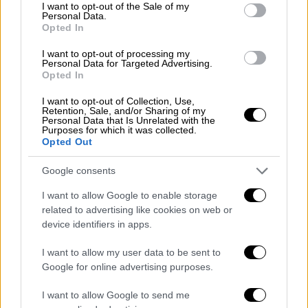
consent section.
I want to opt-out of the Sale of my
μετά τα γεγονότα
του «Dune: Part Two», με
Personal Data.
Opted In
την πλοκή να παραμένει μέχρι στιγμής σε
μεγάλο βαθμό μυστική.
I want to opt-out of processing my
Personal Data for Targeted Advertising.
Opted In
I want to opt-out of Collection, Use,
Retention, Sale, and/or Sharing of my
Personal Data that Is Unrelated with the
Purposes for which it was collected.
Opted Out
video
Google consents
I want to allow Google to enable storage
related to advertising like cookies on web or
device identifiers in apps.
I want to allow my user data to be sent to
Ωστόσο, τα πρώτα πλάνα αποκαλύπτουν μια
Google for online advertising purposes.
αισθητή αλλαγή στην εμφάνιση του
Τιμοτέ
Σαλαμέ
, ο οποίος εμφανίζεται με ξυρισμένο
I want to allow Google to send me