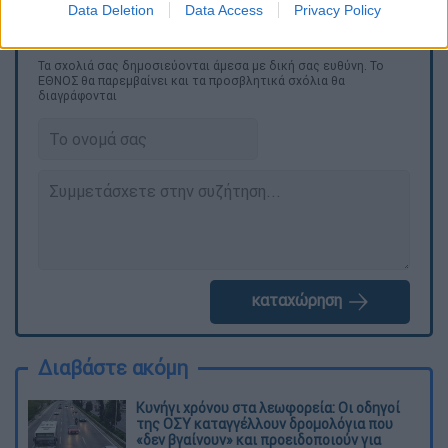
Data Deletion
Data Access
Privacy Policy
Τα σχολιά σας δημοσιεύονται άμεσα με δική σας ευθύνη. Το
ΕΘΝΟΣ θα παρεμβαίνει και τα προσβλητικά σχόλια θα
διαγράφονται
καταχώρηση
Διαβάστε ακόμη
Κυνήγι χρόνου στα λεωφορεία: Οι οδηγοί
της ΟΣΥ καταγγέλλουν δρομολόγια που
«δεν βγαίνουν» και προειδοποιούν για