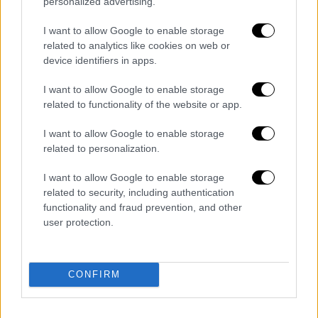
personalized advertising.
κεφάλι, ενώ ο
Ρόμπερτ Πάτινσον
κάνει την
εμφάνισή του με ξανθά μαλλιά, ενισχύοντας
I want to allow Google to enable storage
το ενδιαφέρον για τους νέους χαρακτήρες
.
related to analytics like cookies on web or
device identifiers in apps.
Το κινηματογραφικό σύμπαν του Dune
βασίζεται στα εμβληματικά μυθιστορήματα
I want to allow Google to enable storage
related to functionality of the website or app.
του Φρανκ Χέρμπερτ
και αποτελεί μία από
τις πιο φιλόδοξες παραγωγές
I want to allow Google to enable storage
επιστημονικής φαντασίας των τελευταίων
related to personalization.
ετών.
I want to allow Google to enable storage
Οι δύο προηγούμενες ταινίες, «Dune: Part
related to security, including authentication
functionality and fraud prevention, and other
One» και «Dune: Part Two», σημείωσαν
user protection.
τεράστια εμπορική επιτυχία,
συγκεντρώνοντας συνολικά πάνω από 1,1
δισεκατομμύρια δολάρια στο παγκόσμιο box
CONFIRM
office, ενώ
απέσπασαν και οκτώ βραβεία
Όσκαρ από 15 υποψηφιότητες
.