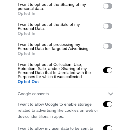
not limited to your visit or usage behaviour. You may click to
I want to opt-out of the Sharing of my
ξεπερνώντας τα 330 εκατομμύρια δολάρια
personal data.
grant or deny consent to Google and its third-party tags to
παγκοσμίως.
Opted In
use your data for below specified purposes in below Google
consent section.
I want to opt-out of the Sale of my
Στη νέα ταινία, ο Henry - γιος του Greg και
Personal Data.
της Pam -
φέρνει τα πάνω κάτω στην
Opted In
οικογένεια, όταν αποφασίζει να παντρευτεί
I want to opt-out of processing my
μια γυναίκα που δεν ταιριάζει καθόλου στο
Personal Data for Targeted Advertising.
Opted In
«προφίλ» των Fockers
.
I want to opt-out of Collection, Use,
Retention, Sale, and/or Sharing of my
Personal Data that Is Unrelated with the
Purposes for which it was collected.
Opted Out
Google consents
video
I want to allow Google to enable storage
related to advertising like cookies on web or
device identifiers in apps.
I want to allow my user data to be sent to