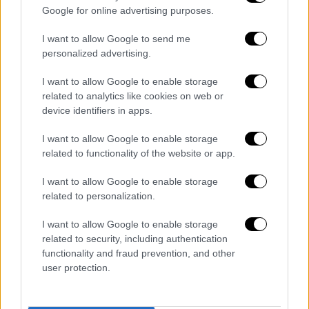
Google for online advertising purposes.
Κατά τη διάρκεια του CinemaCon, ο Μπεν
I want to allow Google to send me
Στίλερ σχολίασε με χιούμορ: «
Μάλλον θα
personalized advertising.
μπορούσατε να πείτε ότι είμαι ο νέος Ντε
Νίρο της σειράς
», με τον Ρόμπερτ Ντε Νίρο
I want to allow Google to enable storage
να απαντά: «Μην το λες αυτό. Είναι μεγάλη
related to analytics like cookies on web or
device identifiers in apps.
ασέβεια».
I want to allow Google to enable storage
Ο ίδιος ο Ντε Νίρο, μάλιστα, δεν έκρυψε τον
related to functionality of the website or app.
ενθουσιασμό του για τη συνεργασία με την
Αριάνα Γκράντε, χαρακτηρίζοντάς την
I want to allow Google to enable storage
«πιθανώς την πιο αστεία
related to personalization.
συμπρωταγωνίστρια» που είχε ποτέ.
I want to allow Google to enable storage
related to security, including authentication
Στο καστ συμμετέχουν επίσης οι
Όουεν
functionality and fraud prevention, and other
Γουίλσον, Μπλάιθ Ντάνερ, Τέρι Πόλο, Μπένι
user protection.
Φέλντσταϊν και Εντουάρντο Φράνκο
. Τη
σκηνοθεσία υπογράφει ο Τζον Χάμπουργκ,