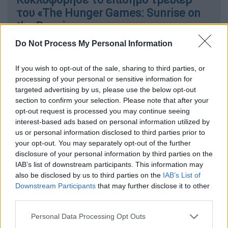
του «The Hunger Games: Sunrise on
the Reaping»
Do Not Process My Personal Information
If you wish to opt-out of the sale, sharing to third parties, or
Η υπόθεση και οι συντελεστές
processing of your personal or sensitive information for
targeted advertising by us, please use the below opt-out
Η ποπ σταρ δοκιμάζει τις δυνάμεις της στην
section to confirm your selection. Please note that after your
κωμωδία, πλάι στους
Ρόμπερτ Ντε Νίρο
opt-out request is processed you may continue seeing
interest-based ads based on personal information utilized by
(Robert De Niro) και
Μπεν Στίλερ
(Ben
us or personal information disclosed to third parties prior to
Stiller),
σε μια νέα ιστορία γεμάτη
your opt-out. You may separately opt-out of the further
οικογενειακές παρεξηγήσεις και απρόοπτα
.
disclosure of your personal information by third parties on the
IAB’s list of downstream participants. This information may
Η αρχική ταινία ακολουθούσε τον Greg
also be disclosed by us to third parties on the
IAB’s List of
Focker (Στίλερ)
στην προσπάθειά του να
Downstream Participants
that may further disclose it to other
third parties.
κερδίσει την αποδοχή του αυστηρού
πεθερού του
(Ντε Νίρο), σημειώνοντας
Please note that this website/app uses one or more Google
Personal Data Processing Opt Outs
τεράστια εμπορική επιτυχία και
services and may gather and store information including but