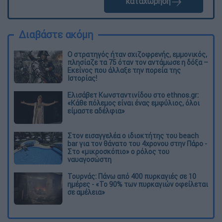
καταχώρηση
Διαβάστε ακόμη
O στρατηγός ήταν σχιζοφρενής, εμμονικός,
πλησίαζε τα 75 όταν τον αντάμωσε η δόξα –
Εκείνος που άλλαξε την πορεία της
Ιστορίας!
Ελισάβετ Κωνσταντινίδου στο ethnos.gr:
«Κάθε πόλεμος είναι ένας εμφύλιος, όλοι
είμαστε αδέλφια»
Στον εισαγγελέα ο ιδιοκτήτης του beach
bar για τον θάνατο του 4χρονου στην Πάρο -
Στο «μικροσκόπιο» ο ρόλος του
ναυαγοσώστη
Τουρνάς: Πάνω από 400 πυρκαγιές σε 10
ημέρες - «Το 90% των πυρκαγιών οφείλεται
σε αμέλεια»