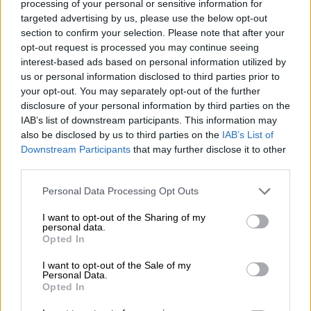
processing of your personal or sensitive information for
μήνες, το Ε.Κ.Κ.Ο.ΜΕ.Δ., σε στενή και αγαστή
targeted advertising by us, please use the below opt-out
συνεργασία με το Υπουργείο Πολιτισμού,
section to confirm your selection. Please note that after your
κατάφερε να υλοποιήσει κρίσιμες
opt-out request is processed you may continue seeing
interest-based ads based on personal information utilized by
μεταρρυθμίσεις, να ενισχύσει σημαντικά
us or personal information disclosed to third parties prior to
τους διαθέσιμους πόρους και να
your opt-out. You may separately opt-out of the further
διαμορφώσει ένα σταθερό και αξιόπιστο
disclosure of your personal information by third parties on the
πλαίσιο πολιτικής σε μεσοπρόθεσμο
IAB’s list of downstream participants. This information may
ορίζοντα. Το αποτέλεσμα αυτό αποτελεί
also be disclosed by us to third parties on the
IAB’s List of
Downstream Participants
that may further disclose it to other
προϊόν συντονισμένης προσπάθειας και
third parties.
συνεργασίας. Ευχαριστούμε θερμά το
Please note that this website/app uses one or more Google
Υπουργείο Πολιτισμού και το Υπουργείο
Personal Data Processing Opt Outs
services and may gather and store information including but
Εθνικής Οικονομίας και Οικονομικών για τη
not limited to your visit or usage behaviour. You may click to
I want to opt-out of the Sharing of my
στήριξη και τη στενή συνεργασία όλο αυτό
personal data.
grant or deny consent to Google and its third-party tags to
Opted In
το διάστημα».
use your data for below specified purposes in below Google
consent section.
I want to opt-out of the Sale of my
Το Σχέδιο Δράσης “Greece On Screen”
Personal Data.
Opted In
στοχεύει στη σταθεροποίηση και ενίσχυση
των χρηματοδοτικών κινήτρων σε