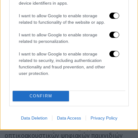
device identifiers in apps.
· €412 εκατ. για επενδυτικά προγράμματα
που στοχεύουν στην ενίσχυση εγχώριων
I want to allow Google to enable storage
κινηματογραφικών και οπτικοακουστικών
related to functionality of the website or app.
έργων και στην προσέλκυση διεθνών
I want to allow Google to enable storage
παραγωγών στον κινηματογράφο, την
related to personalization.
τηλεόραση και το animation και για
επιλεκτικά προγράμματα ανάπτυξης και
I want to allow Google to enable storage
παραγωγής και προγράμματα προώθησης και
related to security, including authentication
functionality and fraud prevention, and other
διανομής του ελληνικού κινηματογράφου.
user protection.
· €210 εκατ. για πρόγραμμα εγγυοδοσίας
δανείων σε συνεργασία με την Ελληνική
CONFIRM
Αναπτυξιακή Τράπεζα (ΕΑΤ), με στόχο τη
στήριξη μικρομεσαίων επιχειρήσεων του
κλάδου
Data Deletion
Data Access
Privacy Policy
· €20 εκατ. για την υποστήριξη
οπτικοακουστικών ψηφιακών παιχνιδιών