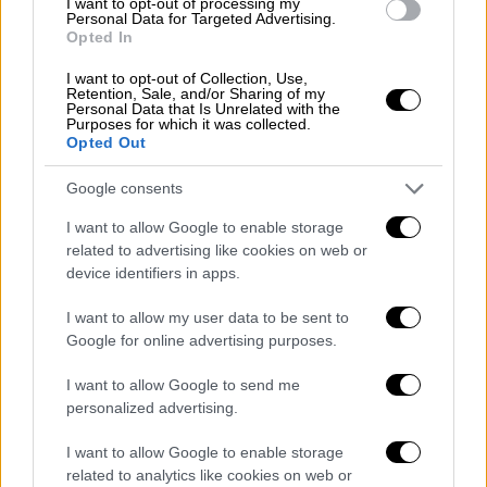
I want to opt-out of processing my
Personal Data for Targeted Advertising.
μεσοπρόθεσμο ορίζοντα και αναμένεται να
Opted In
κινητοποιήσει σημαντικά πρόσθετα
I want to opt-out of Collection, Use,
κεφάλαια στην ελληνική οικονομία,
Retention, Sale, and/or Sharing of my
ενισχύοντας την απασχόληση, βελτιώνοντας
Personal Data that Is Unrelated with the
Purposes for which it was collected.
τη διεθνή ανταγωνιστικότητα της χώρας και
Opted Out
αναδεικνύοντας τον πολιτισμό και τη
Google consents
δημιουργία σε βασικό πυλώνα βιώσιμης
ανάπτυξης. Πρόκειται για το μεγαλύτερο
I want to allow Google to enable storage
πρόγραμμα στήριξης της οπτικοακουστικής
related to advertising like cookies on web or
device identifiers in apps.
δημιουργίας που έχει σχεδιαστεί έως
σήμερα στην Ελλάδα.
I want to allow my user data to be sent to
Google for online advertising purposes.
Κατανομή πόρων
I want to allow Google to send me
Η κατανομή των πόρων διαμορφώνει ένα
personalized advertising.
ισχυρό και πολυεπίπεδο χρηματοδοτικό
I want to allow Google to enable storage
πλαίσιο:
related to analytics like cookies on web or