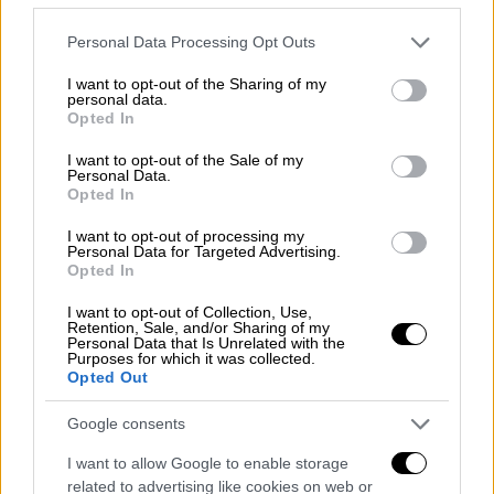
επιτυχίες όπως τα «Michael», «The Super
Mario Galaxy Movie» και «Project Hail Mary»
.
Please note that this website/app uses one or more Google
Personal Data Processing Opt Outs
services and may gather and store information including but
Σε διεθνές επίπεδο, η ταινία
πρόσθεσε 156,6
not limited to your visit or usage behaviour. You may click to
I want to opt-out of the Sharing of my
personal data.
grant or deny consent to Google and its third-party tags to
εκατομμύρια δολάρια, ανεβάζοντας το
Opted In
use your data for below specified purposes in below Google
παγκόσμιο άνοιγμα στα 233,6 εκατομμύρια
consent section.
I want to opt-out of the Sale of my
μέσα σε ένα μόλις Σαββατοκύριακο
, στοιχείο
Personal Data.
Opted In
που δείχνει τη δυναμική της στις αγορές του
εξωτερικού.
I want to opt-out of processing my
Personal Data for Targeted Advertising.
Opted In
Με προϋπολογισμό που αγγίζει τα 100
εκατομμύρια δολάρια,
χωρίς να υπολογίζεται
I want to opt-out of Collection, Use,
Retention, Sale, and/or Sharing of my
το κόστος προώθησης, η παραγωγή φαίνεται
Personal Data that Is Unrelated with the
ήδη να δικαιώνει την επένδυση
. Σύμφωνα με
Purposes for which it was collected.
Opted Out
τον σκηνοθέτη Ντέιβιντ Φράνκελ, μεγάλο
μέρος του budget κατευθύνθηκε στο καστ,
Google consents
στο οποίο επιστρέφουν η Μέριλ Στριπ, η Αν
I want to allow Google to enable storage
Χάθαγουεϊ, η Έμιλι Μπλαντ και ο Στάνλεϊ
related to advertising like cookies on web or