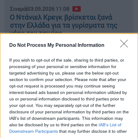
Σινεμά
|
03.05.2026 11:08
Ο Ντάνιελ Κρεγκ βρίσκεται ξανά
στην Ελλάδα για τα γυρίσματα της
νέας του ταινίας
Do Not Process My Personal Information
If you wish to opt-out of the sale, sharing to third parties, or
Το εντυπωσιακό ξεκίνημα
processing of your personal or sensitive information for
targeted advertising by us, please use the below opt-out
Στις Ηνωμένες Πολιτείες, η ταινία
section to confirm your selection. Please note that after your
συγκέντρωσε 77 εκατομμύρια δολάρια στο
opt-out request is processed you may continue seeing
πρώτο της Σαββατοκύριακο προβολής
,
interest-based ads based on personal information utilized by
us or personal information disclosed to third parties prior to
επίδοση σχεδόν τριπλάσια σε σχέση με το
your opt-out. You may separately opt-out of the further
άνοιγμα της πρώτης ταινίας το 2006. Το
disclosure of your personal information by third parties on the
αποτέλεσμα αυτό την κατατάσσει στο
IAB’s list of downstream participants. This information may
τέταρτο καλύτερο ντεμπούτο της χρονιάς,
also be disclosed by us to third parties on the
IAB’s List of
Downstream Participants
that may further disclose it to other
πίσω από μεγάλες κινηματογραφικές
third parties.