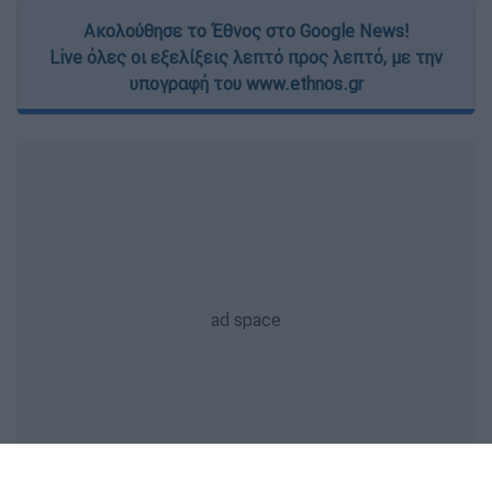
Ακολούθησε το Έθνος στο Google News!
Live όλες οι εξελίξεις λεπτό προς λεπτό, με την
υπογραφή του www.ethnos.gr