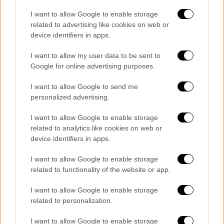
the Barbarian franchise.
https://t.co/xI0lCM03dU
I want to allow Google to enable storage
related to advertising like cookies on web or
— The Hollywood Reporter (@THR)
device identifiers in apps.
May 20, 2026
I want to allow my user data to be sent to
Google for online advertising purposes.
«Τον επόμενο χρόνο θα κάνουμε το “King
Conan”. Πλέον αποτελεί πραγματικότητα και
I want to allow Google to send me
είμαι ενθουσιασμένος γι’ αυτό», ανέφερε
personalized advertising.
χαρακτηριστικά, προσθέτοντας ότι η ιδέα
I want to allow Google to enable storage
ωρίμαζε για πάνω από μία δεκαετία μέχρι να
related to analytics like cookies on web or
βρεθεί το κατάλληλο σενάριο και η σωστή
device identifiers in apps.
δημιουργική ομάδα.
I want to allow Google to enable storage
Ο ίδιος εξήγησε πως το concept της νέας
related to functionality of the website or app.
ταινίας
βασίζεται σε έναν πιο ώριμο και
I want to allow Google to enable storage
καταπονημένο Κόναν, ο οποίος έχει πλέον
related to personalization.
αναλάβει τον ρόλο του βασιλιά
, αλλά
βρίσκεται αντιμέτωπος με προκλήσεις που
I want to allow Google to enable storage