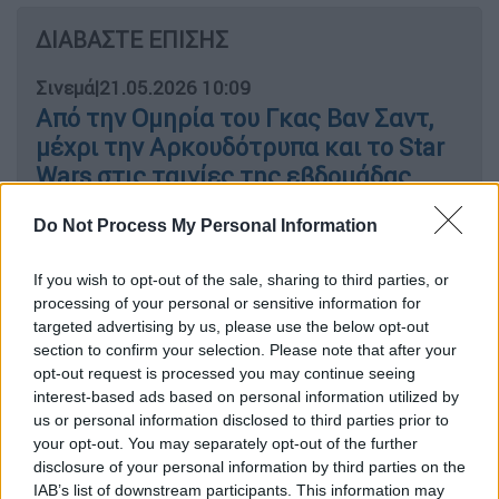
ΔΙΑΒΑΣΤΕ ΕΠΙΣΗΣ
Σινεμά
|
21.05.2026 10:09
Από την Ομηρία του Γκας Βαν Σαντ,
μέχρι την Αρκουδότρυπα και το Star
Wars στις ταινίες της εβδομάδας
Do Not Process My Personal Information
Το νέο φιλόδοξο πρότζεκτ
If you wish to opt-out of the sale, sharing to third parties, or
processing of your personal or sensitive information for
targeted advertising by us, please use the below opt-out
Με αφορμή τη συμπλήρωση 44 ετών από την
section to confirm your selection. Please note that after your
πρεμιέρα της ταινίας του 1982, ο
opt-out request is processed you may continue seeing
Σβαρτσενέγκερ αποκάλυψε ότι το
interest-based ads based on personal information utilized by
πολυαναμενόμενο σίκουελ
βρίσκεται πλέον
us or personal information disclosed to third parties prior to
your opt-out. You may separately opt-out of the further
σε εξέλιξη και, όπως δήλωσε, αναμένεται να
disclosure of your personal information by third parties on the
κυκλοφορήσει το 2027
.
IAB’s list of downstream participants. This information may