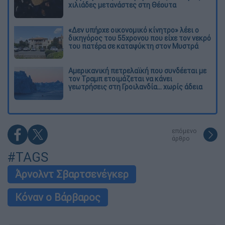
χιλιάδες μετανάστες στη Θέουτα
«Δεν υπήρχε οικονομικό κίνητρο» λέει ο
δικηγόρος του 55χρονου που είχε τον νεκρό
του πατέρα σε καταψύκτη στον Μυστρά
Αμερικανική πετρελαϊκή που συνδέεται με
τον Τραμπ ετοιμάζεται να κάνει
γεωτρήσεις στη Γροιλανδία... χωρίς άδεια
επόμενο
άρθρο
#TAGS
Άρνολντ Σβαρτσενέγκερ
Κόναν ο Βάρβαρος