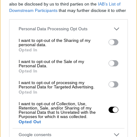
also be disclosed by us to third parties on the
IAB’s List of
Σύμφωνα με όσα έχουν γίνει γνωστά, ο
Downstream Participants
that may further disclose it to other
Christopher McQuarrie
έχει αναλάβει τόσο το
third parties.
σενάριο όσο και τη σκηνοθεσία της νέας
Please note that this website/app uses one or more Google
Personal Data Processing Opt Outs
ταινίας
για λογαριασμό της 20th Century
services and may gather and store information including but
Studios, με τον θρυλικό ηθοποιό να
not limited to your visit or usage behaviour. You may click to
I want to opt-out of the Sharing of my
personal data.
επιστρέφει στον ρόλο που τον καθιέρωσε.
grant or deny consent to Google and its third-party tags to
Opted In
use your data for below specified purposes in below Google
Μιλώντας για το νέο εγχείρημα, ο Άρνολντ
consent section.
I want to opt-out of the Sale of my
Personal Data.
Σβαρτσενέγκερ τόνισε ότι πρόκειται για ένα
Opted In
project που
σχεδιάζεται εδώ και χρόνια,
αποδίδοντας παράλληλα φόρο τιμής στους
I want to opt-out of processing my
Personal Data for Targeted Advertising.
δημιουργούς που διαμόρφωσαν τον μύθο
του
Opted In
Κόναν.
I want to opt-out of Collection, Use,
Retention, Sale, and/or Sharing of my
Personal Data that Is Unrelated with the
Arnold Schwarzenegger and
Purposes for which it was collected.
Christopher McQuarrie are ready to
Opted Out
take a stab at relaunching the Conan
Google consents