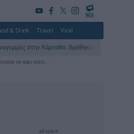
od & Drink
Travel
Viral
Κάρπαθο: Βρέθηκαν παλιά πυρομαχικά στο Αρδάν
τούσε να πάει σπίτι...