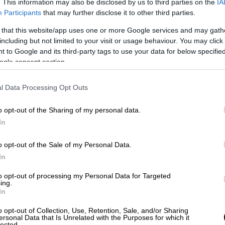
ηλού κόστους παραγωγή
, στην οποία
. This information may also be disclosed by us to third parties on the
IA
Participants
that may further disclose it to other third parties.
 Ιταλοαμερικάνου σκηνοθέτη, Μπράιαν Ντε
 that this website/app uses one or more Google services and may gath
including but not limited to your visit or usage behaviour. You may click 
εμιέρα του, «Ο Ταξιτζής» γίνεται όλο και
 to Google and its third-party tags to use your data for below specifi
ogle consent section.
 συμβαίνει με όλα τα αυθεντικά και μεγάλα
 θέση του περιφρονημένου και πληγωμένου
l Data Processing Opt Outs
ι μεγάλα κομμάτια των κοινωνιών
ουν προχωρήσει, αλλά ο κόσμος φαίνεται να
o opt-out of the Sharing of my personal data.
δοσία των πολιτικών ηγετών, που
In
ες, η κυριαρχία των υπερπλούσιων, που
ρωστημένη εξάρτηση από την τεχνολογία, η
o opt-out of the Sale of my Personal Data.
εμοι, η φτώχεια, η κατακλυσμιαία
In
ον, φανερώνουν το μέγεθος του
to opt-out of processing my Personal Data for Targeted
 ζούγκλα της Νέας Υόρκης του ‘70. Είναι,
ing.
In
 το αστυνομικό δελτίο, όλοι οι δρόμοι της
ό τις μεγάλες μητροπόλεις μέχρι τις
o opt-out of Collection, Use, Retention, Sale, and/or Sharing
ersonal Data that Is Unrelated with the Purposes for which it
όσμου.
lected.