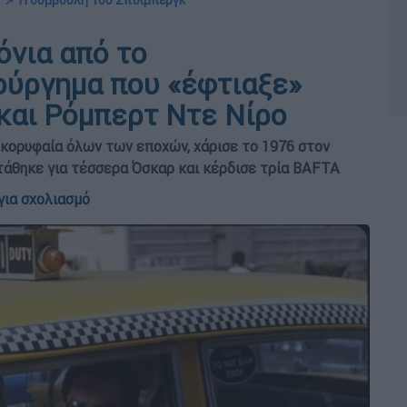
📌 Η συμβουλή του Σπίλμπεργκ
όνια από το
ούργημα που «έφτιαξε»
και Ρόμπερτ Ντε Νίρο
 κορυφαία όλων των εποχών, χάρισε το 1976 στον
τάθηκε για τέσσερα Όσκαρ και κέρδισε τρία BAFTA
για σχολιασμό