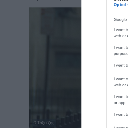
Opted 
Google 
I want t
web or d
I want t
purpose
I want 
I want t
web or d
I want t
or app.
I want t
Ο Ταξιτζής
I want t