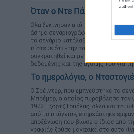
authenti
Όταν ο Ντε Πάλμα έφερε κο
Όλα ξεκίνησαν από τον Ντε Πάλμα, ό
άσημο σεναριογράφο Πολ Σρέιντερ σ
το σενάριο κατάλαβε αμέσως ότι πρέ
πίστευε ότι «την ταινία δεν θα την έ
συγκρατηθεί και με όλο του το πάθο
δεδομένης και της αγάπης του για τη
Το ημερολόγιο, ο Ντοστογιέ
Ο Σρέιντερ, που εμπνεύστηκε το σεν
Μπρέμερ, ο οποίος πυροβόλησε τον 
1972 Τζορτζ Γουάλας, αλλά και το μ
από το υπόγειο», επηρεάστηκε εμφανώ
αποξένωση που βίωσε ο ίδιος από τη
γραφιάς ζούσε μοναχικά στο αυτοκίν