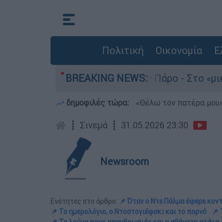
Πολιτική
Οικονομία
Ε
ο του 4χρονου στην Πάρο - Στο «μικροσκόπιο» ο
BREAKING NEWS:
δημοφιλές τώρα:
«Θέλω τον πατέρα μου»:
┋
Σινεμά
┋
31.05.2026 23:30
Newsroom
Ενότητες στο άρθρο:
📌 Όταν ο Ντε Πάλμα έφερε κοντ
📌 Το ημερολόγιο, ο Ντοστογιέφσκι και το πορνό
📌 