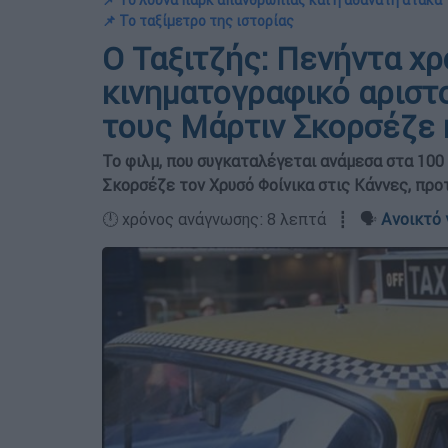
📌 Το λούνα παρκ απανθρωπιάς και η αθάνατη ατάκα
📌 Το ταξίμετρο της ιστορίας
Ο Ταξιτζής: Πενήντα χρ
κινηματογραφικό αριστ
τους Μάρτιν Σκορσέζε 
Το φιλμ, που συγκαταλέγεται ανάμεσα στα 100
Σκορσέζε τον Χρυσό Φοίνικα στις Κάννες, προ
🕛 χρόνος ανάγνωσης: 8 λεπτά ┋ 🗣️
Ανοικτό 