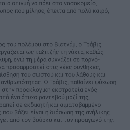
οια στιγμή να πάει στο νοσοκομείο,
πος που μίλησε, έπειτα από πολύ καιρό,
ς του πολέμου στο Βιετνάμ, ο Τράβις
εργάζεται ως ταξιτζής τη νύχτα, καθώς
ιψη, ενώ τη μέρα συχνάζει σε πορνό-
να προσαρμοστεί στις νέες συνθήκες,
αίσθηση του σωστού και του λάθους και
ανθρωπότητας. Ο Τράβις, παθαίνει ψύχωση
ι στην προεκλογική εκστρατεία ενός
από ένα άτυχο ραντεβού μαζί της,
τραπεί σε εκδικητή και αιματοβαμμένο
 που βάζει είναι η διάσωση της ανήλικης
γει από τον βούρκο και τον προαγωγό της.