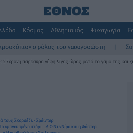
λλάδα
Κόσμος
Αθλητισμός
Ψυχαγωγία
Fo
 ρόλος του ναυαγοσώστη
Συναγερμός στην 
 27χρονη παρέσυρε νύφη λίγες ώρες μετά το γάμο της και ζη
ά τους Σκορσέζε - Σρέιντερ
Το εμπνευσμένο στόρι
📌 Ο Ντε Νίρο και η Φόστερ