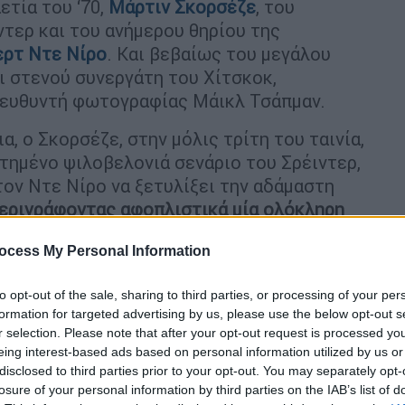
ετία του ‘70,
Μάρτιν Σκορσέζε
, του
τερ και του ανήμερου θηρίου της
ρτ Ντε Νίρο
. Και βεβαίως του μεγάλου
ι στενού συνεργάτη του Χίτσκοκ,
ιευθυντή φωτογραφίας Μάικλ Τσάπμαν.
, ο Σκορσέζε, στην μόλις τρίτη του ταινία,
ντημένο ψιλοβελονιά σενάριο του Σρέιντερ,
τον Ντε Νίρο να ξετυλίξει την αδάμαστη
εριγράφοντας αφοπλιστικά μία ολόκληρη
ται από πάθος και κινηματογραφικό σθένος
.
ocess My Personal Information
κεϊτ, της οδυνηρής ήττας στο Βιετνάμ και
ο πολιτικό και οικονομικό κατεστημένο,
to opt-out of the sale, sharing to third parties, or processing of your per
ερίοδο «δόξης λαμπρής».
formation for targeted advertising by us, please use the below opt-out s
r selection. Please note that after your opt-out request is processed y
α στα 100 κορυφαία όλων των εποχών,
eing interest-based ads based on personal information utilized by us or
ρυσό Φοίνικα στις Κάννες, προτάθηκε για
disclosed to third parties prior to your opt-out. You may separately opt-
FTA, ενώ
παραδόξως έκανε και ένα πολύ
losure of your personal information by third parties on the IAB’s list of