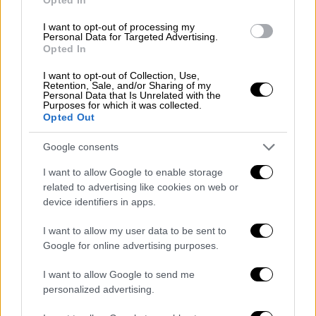
συνεργασιών για τον κλάδο.
I want to opt-out of processing my
Αναλυτικά οι υποψηφιότητες
Personal Data for Targeted Advertising.
Opted In
Βραβείο Καλύτερης Ταινίας Animation
I want to opt-out of Collection, Use,
«Στράτος Στασινός» 2026
Retention, Sale, and/or Sharing of my
Personal Data that Is Unrelated with the
Purposes for which it was collected.
13m2 / Αντώνης Δημητρόπουλος
Opted Out
Dream / Σεμίραμις Μαμάτα
Holy Shit / Ταξιάρχης Δεληγιάννης -
Google consents
Βασίλης Τσιουβάρας
I want to allow Google to enable storage
Sins / Yeti Pictures
related to advertising like cookies on web or
The Synthetic Age / Δημήτρης
device identifiers in apps.
Αρμενάκης
I want to allow my user data to be sent to
Google for online advertising purposes.
Βραβείο Σκηνοθεσίας 2026
I want to allow Google to send me
13m2 / Αντώνης Δημητρόπουλος
personalized advertising.
50.000.000 Tons of Landscape /
Στέφανος Ρόκος - Φωκίων Ξένος