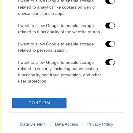
I want to allow Google to enable storage
Holy Shit / Ταξιάρχης Δεληγιάννης -
related to analytics like cookies on web or
device identifiers in apps.
Βασίλης Τσιουβάρας
Sins / Yeti Pictures
I want to allow Google to enable storage
The Synthetic Age / Δημήτρης
related to functionality of the website or app.
Αρμενάκης
I want to allow Google to enable storage
Βραβείο Σεναρίου 2026
related to personalization.
Dream / Σεμίραμις Μαμάτα
I want to allow Google to enable storage
related to security, including authentication
Holy Shit / Ταξιάρχης Δεληγιάννης -
functionality and fraud prevention, and other
Βασίλης Τσιουβάρας
user protection.
I THINK ARTISTS AND POLITICIANS ARE
VERY SIMILAR THINGS / Νικόλας
Πρωτόπαππας
CONFIRM
Sins / Yeti Pictures
The Synthetic Age / Δημήτρης
Αρμενάκης
Data Deletion
Data Access
Privacy Policy