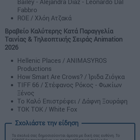
Bailey - Alejandra Diaz - Leonardo Dal
Fabbro
ROE / Χλόη Ατζακά
Βραβείο Καλύτερης Κατά Παραγγελία
Ταινίας & Τηλεοπτικής Σειράς Animation
2026
Hellenic Places / ANIMASYROS
Productions
How Smart Are Crows? / Ίριδα Ζιόγκα
TIFF 66 / Στέφανος Ρόκος - Φωκίων
Ξένος
Το Καλό Επιστρέφει / Δάφνη Ξουράφη
TOK TOK / White Fox
Τα σχολιά σας δημοσιεύονται άμεσα με δική σας ευθύνη. Το