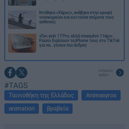
Ντύθηκε «Χάρος», ανέβηκε στην οροφή
νοσοκομείου και κοιτούσε επίμονα τους
ασθενείς
«Όχι γκέι 17 Pro, αλλά σπασμένο 11άρι»:
Ρώσοι διαλύουν τα iPhone τους στο TikTok
για να... γίνουν πιο άνδρες
επόμενο
άρθρο
#TAGS
Ταινιοθήκη της Ελλάδος
Animasyros
animation
βραβεία