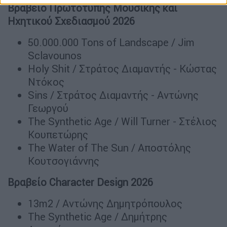
Βραβείο Πρωτότυπης Μουσικής και
Ηχητικού Σχεδιασμού 2026
50.000.000 Tons of Landscape / Jim
Sclavounos
Holy Shit / Στράτος Διαμαντής - Κώστας
Ντόκος
Sins / Στράτος Διαμαντής - Αντώνης
Γεωργού
The Synthetic Age / Will Turner - Στέλιος
Κουπετώρης
The Water of The Sun / Αποστόλης
Κουτσογιάννης
Βραβείο Character Design 2026
13m2 / Αντώνης Δημητρόπουλος
The Synthetic Age / Δημήτρης