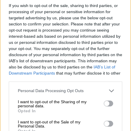
If you wish to opt-out of the sale, sharing to third parties, or
Παρουσιαστής της βραδιάς θα είναι ο voice
processing of your personal or sensitive information for
actor Ορέστης Μήλιος.
targeted advertising by us, please use the below opt-out
section to confirm your selection. Please note that after your
Στην εκδήλωση θα παρουσιαστεί ακόμη η
opt-out request is processed you may continue seeing
επίσημη ελληνική αποστολή που θα
interest-based ads based on personal information utilized by
συμμετάσχει στη φετινή διοργάνωση του
us or personal information disclosed to third parties prior to
your opt-out. You may separately opt-out of the further
Annecy International Animation Film Festival
disclosure of your personal information by third parties on the
& Market, του μεγαλύτερου φεστιβάλ
IAB’s list of downstream participants. This information may
κινουμένων σχεδίων στον κόσμο, από τις 21
also be disclosed by us to third parties on the
IAB’s List of
έως τις 27 Ιουνίου.
Downstream Participants
that may further disclose it to other
third parties.
Η ASIFA HELLAS συνεχίζει με συνέπεια να
Please note that this website/app uses one or more Google
Personal Data Processing Opt Outs
στηρίζει και να προωθεί το ελληνικό
services and may gather and store information including but
animation στην Ελλάδα και το εξωτερικό,
not limited to your visit or usage behaviour. You may click to
I want to opt-out of the Sharing of my
personal data.
συμβάλλοντας στην προβολή των ελληνικών
grant or deny consent to Google and its third-party tags to
Opted In
use your data for below specified purposes in below Google
έργων, στην ενίσχυση της επαγγελματικής
consent section.
I want to opt-out of the Sale of my
δικτύωσης και στην ανάπτυξη διεθνών
Personal Data.
Opted In