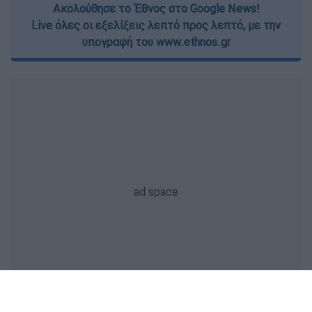
Ακολούθησε το Έθνος στο Google News!
Live όλες οι εξελίξεις λεπτό προς λεπτό, με την
υπογραφή του www.ethnos.gr