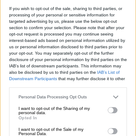
Την είδηση του
θανάτου
του επιβεβαίωσε το
If you wish to opt-out of the sale, sharing to third parties, or
NBC, ενώ
η οικογένειά του ανακοίνωσε πως
processing of your personal or sensitive information for
targeted advertising by us, please use the below opt-out
«έφυγε γαλήνια, ύστερα από 100 χρόνια μιας
section to confirm your selection. Please note that after your
εκπληκτικής ζωής»
.
opt-out request is processed you may continue seeing
interest-based ads based on personal information utilized by
us or personal information disclosed to third parties prior to
your opt-out. You may separately opt-out of the further
disclosure of your personal information by third parties on the
IAB’s list of downstream participants. This information may
also be disclosed by us to third parties on the
IAB’s List of
Downstream Participants
that may further disclose it to other
video
third parties.
Please note that this website/app uses one or more Google
Personal Data Processing Opt Outs
services and may gather and store information including but
not limited to your visit or usage behaviour. You may click to
I want to opt-out of the Sharing of my
personal data.
grant or deny consent to Google and its third-party tags to
Opted In
use your data for below specified purposes in below Google
Ο Τζιν Σάλιτ αγαπήθηκε από το τηλεοπτικό
consent section.
I want to opt-out of the Sale of my
κοινό
χάρη στον μοναδικό τρόπο με τον
Personal Data.