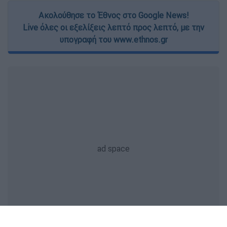
Ακολούθησε το Έθνος στο Google News!
Live όλες οι εξελίξεις λεπτό προς λεπτό, με την
υπογραφή του www.ethnos.gr