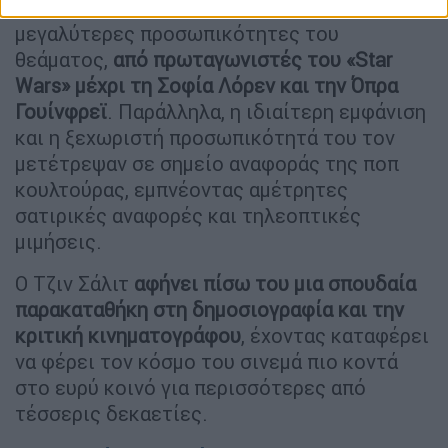
πήρε συνεντεύξεις από μερικές από τις
μεγαλύτερες προσωπικότητες του
θεάματος,
από πρωταγωνιστές του «Star
Wars» μέχρι τη Σοφία Λόρεν και την Όπρα
Γουίνφρεϊ
. Παράλληλα, η ιδιαίτερη εμφάνιση
και η ξεχωριστή προσωπικότητά του τον
μετέτρεψαν σε σημείο αναφοράς της ποπ
κουλτούρας, εμπνέοντας αμέτρητες
σατιρικές αναφορές και τηλεοπτικές
μιμήσεις.
Ο Τζιν Σάλιτ
αφήνει πίσω του μια σπουδαία
παρακαταθήκη στη δημοσιογραφία και την
κριτική κινηματογράφου
, έχοντας καταφέρει
να φέρει τον κόσμο του σινεμά πιο κοντά
στο ευρύ κοινό για περισσότερες από
τέσσερις δεκαετίες.