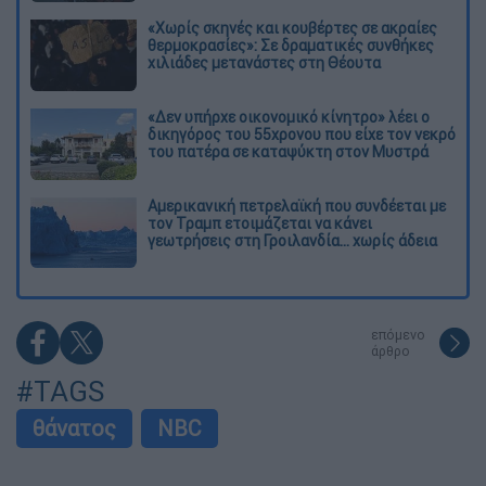
«Χωρίς σκηνές και κουβέρτες σε ακραίες
θερμοκρασίες»: Σε δραματικές συνθήκες
χιλιάδες μετανάστες στη Θέουτα
«Δεν υπήρχε οικονομικό κίνητρο» λέει ο
δικηγόρος του 55χρονου που είχε τον νεκρό
του πατέρα σε καταψύκτη στον Μυστρά
Αμερικανική πετρελαϊκή που συνδέεται με
τον Τραμπ ετοιμάζεται να κάνει
γεωτρήσεις στη Γροιλανδία... χωρίς άδεια
επόμενο
άρθρο
#TAGS
θάνατος
NBC