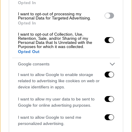
οποίο προσέγγιζε την κινηματογραφική
Opted In
κριτική
. Με ευρηματικά λογοπαίγνια,
I want to opt-out of processing my
χιουμοριστικές ατάκες και έναν άμεσο
Personal Data for Targeted Advertising.
Opted In
τρόπο επικοινωνίας, κατάφερε να
μετατρέψει την αξιολόγηση ταινιών σε
I want to opt-out of Collection, Use,
Retention, Sale, and/or Sharing of my
καθημερινή ψυχαγωγία για εκατομμύρια
Personal Data that Is Unrelated with the
Purposes for which it was collected.
τηλεθεατές.
Opted Out
Η δημοσιογραφική του πορεία ξεκίνησε από
Google consents
τον έντυπο Τύπο, συνεργαζόμενος με
I want to allow Google to enable storage
σημαντικά μέσα ενημέρωσης, μεταξύ των
related to advertising like cookies on web or
οποίων το Ladies’ Home Journal και οι New
device identifiers in apps.
York Times. Το 1970 εντάχθηκε στην ομάδα
της εκπομπής «Today» και τ
ρία χρόνια
I want to allow my user data to be sent to
Google for online advertising purposes.
αργότερα ανέλαβε μόνιμα καθήκοντα
κριτικού βιβλίου και κινηματογράφου
, θέση
I want to allow Google to send me
που διατήρησε για συνολικά 37 χρόνια.
personalized advertising.