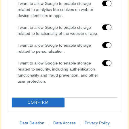
Σε αντίθεση με άλλους διάσημους κριτικούς
I want to allow Google to enable storage
της εποχής του, ο Σάλιτ
προτιμούσε έναν
related to analytics like cookies on web or
device identifiers in apps.
πιο προσιτό και ανάλαφρο σχολιασμό, χωρίς
ωστόσο να διστάζει να ασκήσει αυστηρή
I want to allow Google to enable storage
κριτική όταν το έκρινε απαραίτητο
. Οι
related to functionality of the website or app.
εύστοχες παρατηρήσεις και οι
I want to allow Google to enable storage
χαρακτηριστικές του ατάκες άφησαν το δικό
related to personalization.
τους αποτύπωμα στην ιστορία της
κινηματογραφικής δημοσιογραφίας.
I want to allow Google to enable storage
related to security, including authentication
Gene Shalit, long-time film critic for
functionality and fraud prevention, and other
user protection.
Today and master of the movie pun,
has died at the age of 100.
pic.twitter.com/UZ4qFSit8I
CONFIRM
— IGN (@IGN)
June 13, 2026
Κατά τη διάρκεια της μακράς καριέρας του
Data Deletion
Data Access
Privacy Policy