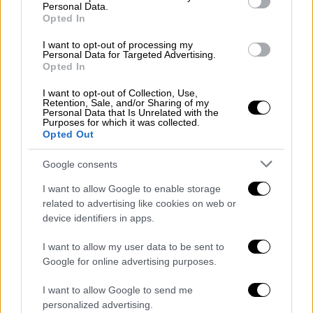
Personal Data.
δημιουργός να μεταφέρει με τέτοιο τρόπο
Opted In
το ομηρικό έπος στη μεγάλη οθόνη
.
I want to opt-out of processing my
Personal Data for Targeted Advertising.
Christopher Nolan's
#TheOdyssey
is
Opted In
an absolute triumph and a crowning
I want to opt-out of Collection, Use,
cinematic achievement from one of
Retention, Sale, and/or Sharing of my
Personal Data that Is Unrelated with the
the great filmmakers of our time. It
Purposes for which it was collected.
Opted Out
feels like everything Nolan has been
working toward with IMAX has
Google consents
culminated here. The production
I want to allow Google to enable storage
design is incredible, the action is…
related to advertising like cookies on web or
pic.twitter.com/yLxocUEEdn
device identifiers in apps.
— Erik Davis (@ErikDavis)
July 6,
I want to allow my user data to be sent to
2026
Google for online advertising purposes.
Από την πλευρά του, ο Erik Davis των Rotten
I want to allow Google to send me
personalized advertising.
Tomatoes και Fandango έκανε λόγο
για έναν