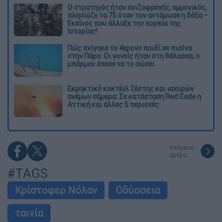
O στρατηγός ήταν σχιζοφρενής, εμμονικός,
πλησίαζε τα 75 όταν τον αντάμωσε η δόξα –
Εκείνος που άλλαξε την πορεία της
Ιστορίας!
Πώς πνίγηκε το 4χρονο παιδί σε πισίνα
στην Πάρο: Οι γονείς ήταν στη θάλασσα, ο
μπάρμαν έπεσε να το σώσει
Εκρηκτικό κοκτέιλ ζέστης και ισχυρών
ανέμων σήμερα: Σε κατάσταση Red Code η
Αττική και άλλες 5 περιοχές
επόμενο
άρθρο
#TAGS
Κρίστοφερ Νόλαν
Οδύσσεια
ταινία