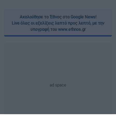
Ακολούθησε το Έθνος στο Google News!
Live όλες οι εξελίξεις λεπτό προς λεπτό, με την
υπογραφή του www.ethnos.gr