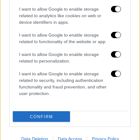
«απόλυτο θρίαμβο»
, περιγράφοντας την
I want to allow Google to enable storage
«Οδύσσεια» ως το κορυφαίο
related to analytics like cookies on web or
κινηματογραφικό επίτευγμα ενός από τους
device identifiers in apps.
σημαντικότερους σκηνοθέτες της
I want to allow Google to enable storage
σύγχρονης εποχής.
related to functionality of the website or app.
Θετικά είναι και τα πρώτα σχόλια από άλλα
I want to allow Google to enable storage
διεθνή μέσα.
Το The Independent
related to personalization.
υποστηρίζει πως πρόκειται για τη
I want to allow Google to enable storage
μεγαλύτερη και πιο φιλόδοξη ταινία που
related to security, including authentication
έχει σκηνοθετήσει μέχρι σήμερα
ο
functionality and fraud prevention, and other
Κρίστοφερ Νόλαν, ενώ το Digital Spy κάνει
user protection.
λόγο για μια εντυπωσιακή κινηματογραφική
εμπειρία, γεμάτη έντονες σκηνές δράσης και
υψηλής κλίμακας θέαμα.
CONFIRM
Data Deletion
Data Access
Privacy Policy