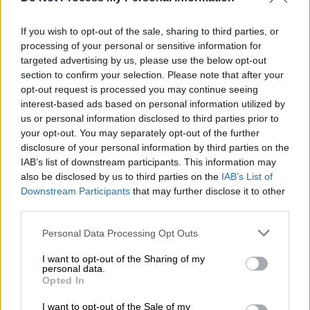
it as a "crowning cinematic
achievement from one of the great
If you wish to opt-out of the sale, sharing to third parties, or
filmmakers of our
processing of your personal or sensitive information for
time.”
https://t.co/lf2syKxf8f
targeted advertising by us, please use the below opt-out
pic.twitter.com/mgHNaqlR92
section to confirm your selection. Please note that after your
opt-out request is processed you may continue seeing
— Variety (@Variety)
July 6, 2026
interest-based ads based on personal information utilized by
us or personal information disclosed to third parties prior to
Οι πρώτες προβολές για εκπροσώπους των
your opt-out. You may separately opt-out of the further
disclosure of your personal information by third parties on the
μέσων ενημέρωσης πραγματοποιήθηκαν τις
IAB’s list of downstream participants. This information may
τελευταίες ημέρες και, σύμφωνα με τις
also be disclosed by us to third parties on the
IAB’s List of
αρχικές εντυπώσεις,
η νέα δημιουργία του
Downstream Participants
that may further disclose it to other
βραβευμένου σκηνοθέτη έχει ενθουσιάσει
third parties.
τους κριτικούς
.
Please note that this website/app uses one or more Google
Personal Data Processing Opt Outs
services and may gather and store information including but
Η δημοσιογράφος του Collider, Perri
not limited to your visit or usage behaviour. You may click to
I want to opt-out of the Sharing of my
personal data.
Nemiroff,
χαρακτήρισε την ταινία
grant or deny consent to Google and its third-party tags to
Opted In
«πραγματικό υπερθέαμα», σημειώνοντας πως
use your data for below specified purposes in below Google
consent section.
δύσκολα θα μπορούσε κάποιος άλλος
I want to opt-out of the Sale of my