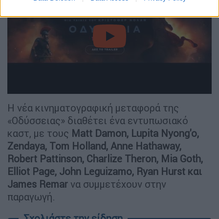
video
Η νέα κινηματογραφική μεταφορά της
«Οδύσσειας» διαθέτει ένα εντυπωσιακό
καστ, με τους
Matt Damon, Lupita Nyong'o,
Zendaya, Tom Holland, Anne Hathaway,
Robert Pattinson, Charlize Theron, Mia Goth,
Elliot Page, John Leguizamo, Ryan Hurst και
James Remar
να συμμετέχουν στην
παραγωγή.