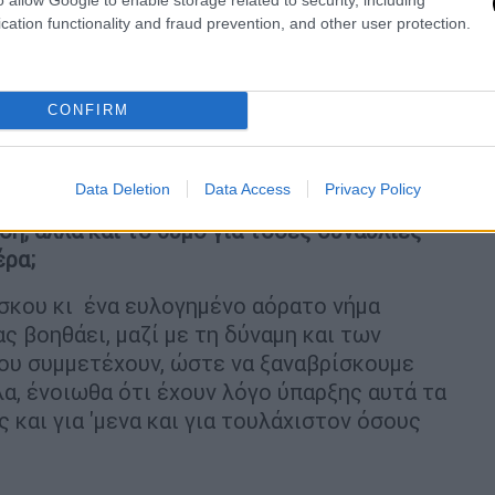
μητέρα μου και τον μικρό αδερφό του
cation functionality and fraud prevention, and other user protection.
ε και ο ιός, για να καταλήξουμε στη μεγάλη
 και την επιβίωση των καλλιτεχνών. Το
αθμό- καλοκαίρι, με ψευδαίσθηση και
CONFIRM
ες συναυλίες και με όλα τα μέτρα άψογα,
ο καταλάβουμε, έφτασε το φθινόπωρο με τα
Data Deletion
Data Access
Privacy Policy
η, αλλά και το θυμό για τόσες συναυλίες
έρα;
σκου κι ένα ευλογημένο αόρατο νήμα
ας βοηθάει, μαζί με τη δύναμη και των
ου συμμετέχουν, ώστε να ξαναβρίσκουμε
α, ένοιωθα ότι έχουν λόγο ύπαρξης αυτά τα
 και για 'μενα και για τουλάχιστον όσους