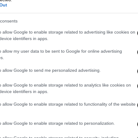
Out
consents
o allow Google to enable storage related to advertising like cookies on
evice identifiers in apps.
o allow my user data to be sent to Google for online advertising
s.
to allow Google to send me personalized advertising.
o allow Google to enable storage related to analytics like cookies on
evice identifiers in apps.
o allow Google to enable storage related to functionality of the website
ς μετά
..
o allow Google to enable storage related to personalization.
έτι περαιτέρω κατάρρευση των πνευματικών
 και εκτός των συνόρων, αλλά με αντίκτυπο
o allow Google to enable storage related to security, including