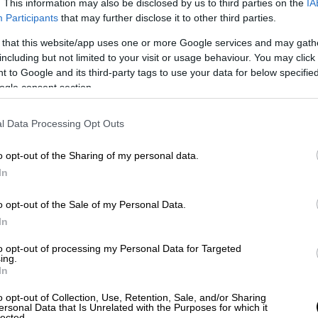
. This information may also be disclosed by us to third parties on the
IA
ευχάριστη συνάντηση-έκπληξη στη "Σφίγγα"
Participants
that may further disclose it to other third parties.
Σκούρα. Παίζαμε με τον αγαπημένο μου
ρά, μια παράσταση που οραματίστηκε ο
 that this website/app uses one or more Google services and may gath
including but not limited to your visit or usage behaviour. You may click 
ίων 30 ετών. Εκείνο το βράδυ συζητήσαμε
 to Google and its third-party tags to use your data for below specifi
νεοσύστατη Walnut του Τάσου και του
ogle consent section.
κού δίσκου και τη γενικότερη συνεργασία
l Data Processing Opt Outs
o opt-out of the Sharing of my personal data.
In
o opt-out of the Sale of my Personal Data.
In
to opt-out of processing my Personal Data for Targeted
ing.
In
o opt-out of Collection, Use, Retention, Sale, and/or Sharing
ersonal Data that Is Unrelated with the Purposes for which it
lected.