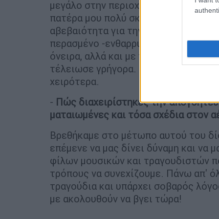
μεγάλο στην περιοχή μας, έχασα την 
authenti
πατέρα μου πολύ σκληρά και μετά ήρθ
αβεβαιότητα για την καθημερινότητα
περασμένο -ενθαρρυντικό σε μικρό β
όνειρα, αλλά και με πολύ επιτυχημέν
τέλειωσε γρήγορα. Πριν καλά καλά τ
χειρότερα.
-
Πώς διαχειρίστηκες την απογοήτευσ
ματαιωμένες και τόσα σχέδια στον α
Βρεθήκαμε στο μέτωπο αυτού του δί
επέμενε να μας δίνει δύναμη και να μ
φίλων μουσικών και τραγουδιστών π
τρόπους να συνεχίζουμε. Πάνω απ' όλ
τραγούδια και υπάρχει σοβαρός λόγος
με ακολουθούν να βγει τώρα!