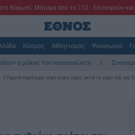
το Κορωπί: Μήνυμα από το 112 - Επιχειρούν και
λλάδα
Κόσμος
Αθλητισμός
Ψυχαγωγία
Fo
λος του ναυαγοσώστη
Συναγερμός στην Κάρ
 27χρονη παρέσυρε νύφη λίγες ώρες μετά το γάμο της και ζη