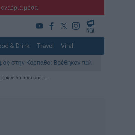
 εναέρια μέσα
od & Drink
Travel
Viral
παθο: Βρέθηκαν παλιά πυρομαχικά στο Αρδάνι -
τούσε να πάει σπίτι...