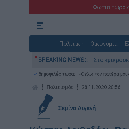
Φωτιά τώρα σ
Πολιτική
Οικονομία
Ε
ου 4χρονου στην Πάρο - Στο «μικροσκόπιο» ο ρό
BREAKING NEWS:
δημοφιλές τώρα:
«Θέλω τον πατέρα μου»:
┋
Πολιτισμός
┋
28.11.2020 20:56
Σεμίνα Διγενή