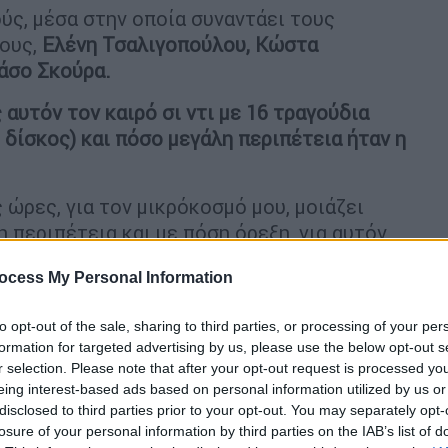
ούς, μέσα στην οποία συναντάει τους
λους,
Ελένη Τσαλιγοπούλου, Κώστα
Τάσο Σκούρα.
 αυτόν τον καιρό σι ντι με 16 τραγούδια
 δίσκος) και πόσο μεγάλη περιπέτεια ήταν η
 ώρες, για τον μικρόκοσμό μου, μοιάζει
η περιπέτεια και με πόση όρεξη, για αυτόν
, δηλαδή τσουνάμι, πέρασε για να φτάσει
ocess My Personal Information
to opt-out of the sale, sharing to third parties, or processing of your per
formation for targeted advertising by us, please use the below opt-out s
r selection. Please note that after your opt-out request is processed y
λιό στούντιο των "Υπνοβατών", στη Νέα
eing interest-based ads based on personal information utilized by us or
χο Κώστα Καββαδία και γραψίματα
disclosed to third parties prior to your opt-out. You may separately opt-
τον μαγικό Πλάτανο Αχαΐας , στα Χανιά,
losure of your personal information by third parties on the IAB’s list of