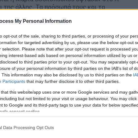
ι της άλλης. Τα πρόσωπά τους και τα
υρούσαν τον αφόρητο πόνο που ένιωθαν για
ocess My Personal Information
χνη που για εκείνους όμως ήταν ο δικός
α από τον προσωπικό της λογαριασμό στο
to opt-out of the sale, sharing to third parties, or processing of your per
θούν στην κηδεία, να τηρήσουν όλους τους
formation for targeted advertising by us, please use the below opt-out s
ου
κορονοϊού
.
r selection. Please note that after your opt-out request is processed y
eing interest-based ads based on personal information utilized by us or
: Οι κληρονόμοι της περιουσίας
disclosed to third parties prior to your opt-out. You may separately opt-
την κόρη του Μαρία μετά τον θάνατό του
losure of your personal information by third parties on the IAB’s list of
. This information may also be disclosed by us to third parties on the
IA
Participants
that may further disclose it to other third parties.
 that this website/app uses one or more Google services and may gath
including but not limited to your visit or usage behaviour. You may click 
 to Google and its third-party tags to use your data for below specifi
ogle consent section.
l Data Processing Opt Outs