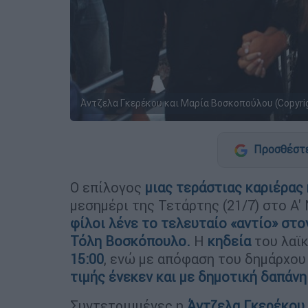
Άντζελα Γκερέκου και Μαρία Βοσκοπούλου (Copyrig
Προσθέστε
Ο επίλογος
μιας τεράστιας καριέρας 
μεσημέρι της Τετάρτης (21/7) στο Α
φίλοι λένε το τελευταίο «αντίο» στο
Τόλη Βοσκόπουλο.
Η
κηδεία
του λαϊ
15:00
, ενώ με απόφαση του δημάρχου
τιμής ένεκεν και με δημοτική δαπάνη
Συντετριμμένες η
Άντζελα Γκερέκου