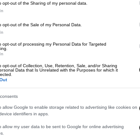
o opt-out of the Sharing of my personal data.
In
o opt-out of the Sale of my Personal Data.
In
to opt-out of processing my Personal Data for Targeted
ing.
In
ht: NDP)
o opt-out of Collection, Use, Retention, Sale, and/or Sharing
ersonal Data that Is Unrelated with the Purposes for which it
lected.
Out
consents
o allow Google to enable storage related to advertising like cookies on
evice identifiers in apps.
o allow my user data to be sent to Google for online advertising
s.