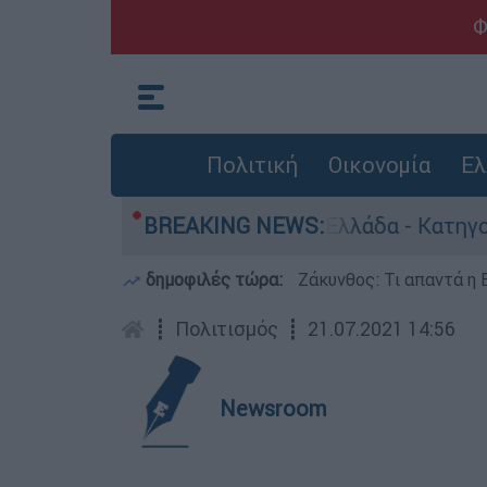
Φ
Πολιτική
Οικονομία
Ελ
νθρωποκτονίες στην Ελλάδα - Κατηγορείται και 
BREAKING NEWS:
δημοφιλές τώρα:
Ζάκυνθος: Τι απαντά η 
┋
Πολιτισμός
┋
21.07.2021 14:56
Newsroom