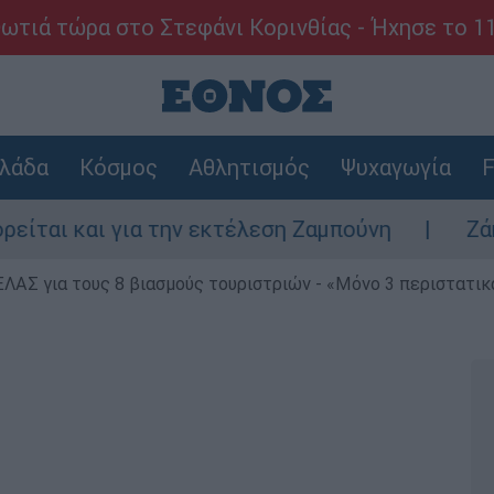
ωτιά τώρα στο Στεφάνι Κορινθίας - Ήχησε το 1
λάδα
Κόσμος
Αθλητισμός
Ψυχαγωγία
F
για την εκτέλεση Ζαμπούνη
Ζάκυνθος: Τι 
ΕΛΑΣ για τους 8 βιασμούς τουριστριών - «Μόνο 3 περιστατικ