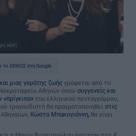
ht: NDP)
 το ΕΘΝΟΣ στη Google
και μιας γεμάτης ζωής
γράφεται από το
' Νεκροταφείο Αθηνών όπου
συγγενείς και
ν «πρίγκιπα»
του ελληνικού πενταγράμμου,
κού τραγουδιστή θα πραγματοποιηθεί
στις
 Αθηναίων,
Κώστα Μπακογιάννη,
θα γίνει
.
και η Μαρία Βοσκοπούλου έφτασαν στο Α’