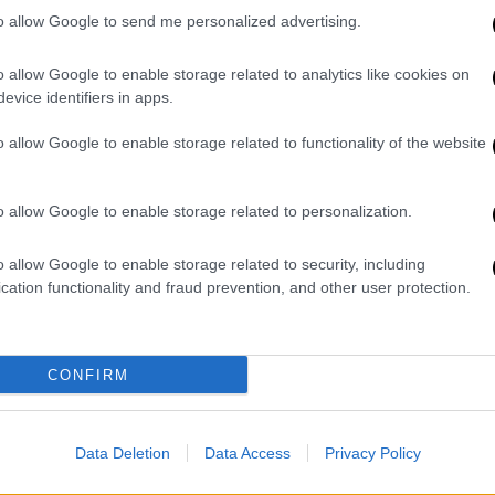
to allow Google to send me personalized advertising.
o allow Google to enable storage related to analytics like cookies on
evice identifiers in apps.
o allow Google to enable storage related to functionality of the website
o allow Google to enable storage related to personalization.
ht: NDP)
o allow Google to enable storage related to security, including
cation functionality and fraud prevention, and other user protection.
άσταση η Άντζελα Γκερέκου
, η Άντζελα Γκερέκου, η οποία συμμετέχει
CONFIRM
»,
είναι συντετριμμένη από το θάνατο του
ρό διάστημα τα γυρίσματα. Μάλιστα, ήδη
με
 ό,τι χρειάζεται για να διευκολυνθεί η
Data Deletion
Data Access
Privacy Policy