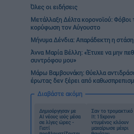
Όλες οι ειδήσεις
Μετάλλαξη Δέλτα κορονοϊού: Φόβοι τ
κορύφωση τον Αύγουστο
Μήνυμα Δένδια: Απαράδεκτη η στάση
Άννα Μαρία Βέλλη: «Έτυχε να μην πε
συντρόφου μου»
Μάρω Βαμβουνάκη: Θύελλα αντιδράσεω
έρωτας δεν ξέρει από καθωσπρεπισ
Διαβάστε ακόμη
Δημιούργησαν με
Σαν το τρομακτικό
AI νέους ιούς μέσα
It: 15χρονο
σε λίγες ώρες -
ντυμένος κλόουν
Γιατί
μαχαίρωσε μέχρι
προβληματίζονται
θανάτου