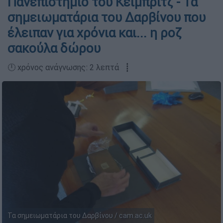
Πανεπιστήμιο του Κέιμπριτζ - Τα
σημειωματάρια του Δαρβίνου που
έλειπαν για χρόνια και... η ροζ
σακούλα δώρου
🕛 χρόνος ανάγνωσης: 2 λεπτά ┋
Τα σημειωματάρια του Δαρβίνου / cam.ac.uk