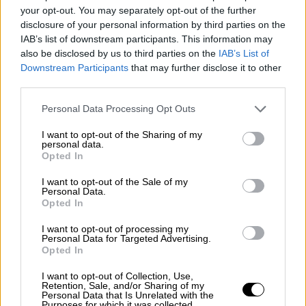
your opt-out. You may separately opt-out of the further
disclosure of your personal information by third parties on the
IAB’s list of downstream participants. This information may
also be disclosed by us to third parties on the
IAB’s List of
Downstream Participants
that may further disclose it to other
video
third parties.
Please note that this website/app uses one or more Google
Personal Data Processing Opt Outs
services and may gather and store information including but
not limited to your visit or usage behaviour. You may click to
I want to opt-out of the Sharing of my
personal data.
grant or deny consent to Google and its third-party tags to
Opted In
use your data for below specified purposes in below Google
«Όπως συνέβη και σε πολλούς άλλους
consent section.
I want to opt-out of the Sale of my
ανθρώπους σε όλον τον κόσμο, είχε ραγίσει
Personal Data.
Opted In
η καρδιά μου όταν έμαθα για την απώλειά
τους και η χαρά για την επιστροφή τους
I want to opt-out of processing my
Personal Data for Targeted Advertising.
είναι τεράστια», πρόσθεσε.
Opted In
I want to opt-out of Collection, Use,
ΔΙΑΒΑΣΤΕ ΕΠΙΣΗΣ
Retention, Sale, and/or Sharing of my
Personal Data that Is Unrelated with the
Purposes for which it was collected.