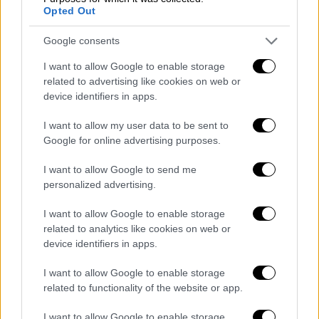
Πολιτισμός
|
05.04.2022 02:30
Opted Out
«Brice Marden και Ελληνική
Google consents
Αρχαιότητα» - Νέα έκθεση στο
Μουσείο Κυκλαδικής Τέχνης
I want to allow Google to enable storage
related to advertising like cookies on web or
device identifiers in apps.
Πολιτισμός
|
04.04.2022 13:45
Σειρά ντοκιμαντέρ για τους Rolling
I want to allow my user data to be sent to
Google for online advertising purposes.
Stones στο BBC με αφορμή την 60η
επέτειό τους
I want to allow Google to send me
personalized advertising.
Πολιτισμός
|
04.04.2022 11:00
I want to allow Google to enable storage
Ο 'Εντι Μέρφι είναι σε συζητήσεις για
related to analytics like cookies on web or
να υποδυθεί τον Τζορτζ Κλίντον των
device identifiers in apps.
Parliament-Funkadelic σε ταινία
I want to allow Google to enable storage
related to functionality of the website or app.
I want to allow Google to enable storage