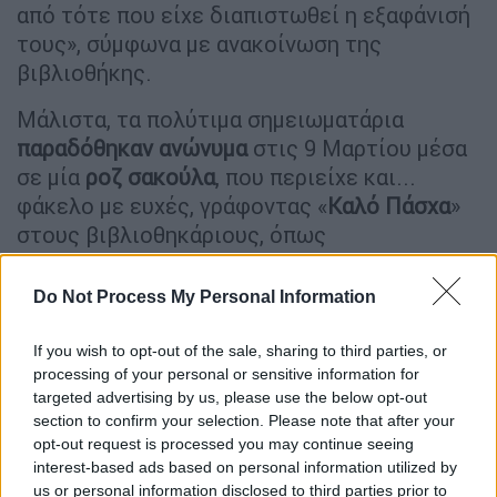
από τότε που είχε διαπιστωθεί η εξαφάνισή
τους», σύμφωνα με ανακοίνωση της
βιβλιοθήκης.
Μάλιστα, τα πολύτιμα σημειωματάρια
παραδόθηκαν ανώνυμα
στις 9 Μαρτίου μέσα
σε μία
ροζ σακούλα
, που περιείχε και...
φάκελο με ευχές, γράφοντας «
Καλό Πάσχα
»
στους βιβλιοθηκάριους, όπως
διευκρινίζεται στη σχετική ανακοίνωση.
Do Not Process My Personal Information
«Η
ανακούφισή
μου για την επιστροφή σε
καλή κατάσταση των σημειωματαρίων είναι
If you wish to opt-out of the sale, sharing to third parties, or
βαθιά και είναι σχεδόν αδύνατο να την
processing of your personal or sensitive information for
εκφράσω με τον σωστό τρόπο», αναφέρει η
targeted advertising by us, please use the below opt-out
section to confirm your selection. Please note that after your
Τζέσικα Γκάρντνερ, η διευθύντρια των
opt-out request is processed you may continue seeing
υπηρεσιών βιβλιοθήκης.
interest-based ads based on personal information utilized by
us or personal information disclosed to third parties prior to