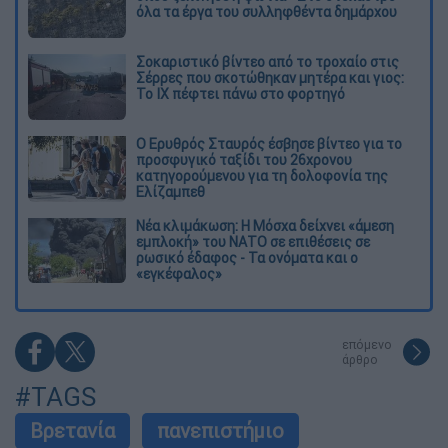
όλα τα έργα του συλληφθέντα δημάρχου
Σοκαριστικό βίντεο από το τροχαίο στις
Σέρρες που σκοτώθηκαν μητέρα και γιος:
Το ΙΧ πέφτει πάνω στο φορτηγό
Ο Ερυθρός Σταυρός έσβησε βίντεο για το
προσφυγικό ταξίδι του 26χρονου
κατηγορούμενου για τη δολοφονία της
Ελίζαμπεθ
Νέα κλιμάκωση: Η Μόσχα δείχνει «άμεση
εμπλοκή» του ΝΑΤΟ σε επιθέσεις σε
ρωσικό έδαφος - Τα ονόματα και ο
«εγκέφαλος»
επόμενο
άρθρο
#TAGS
Βρετανία
πανεπιστήμιο