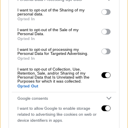
ταυτοποιηθεί.
services and may gather and store information including but
not limited to your visit or usage behaviour. You may click to
I want to opt-out of the Sharing of my
Η σαρκοφάγος ανασύρθηκε από τον
personal data.
grant or deny consent to Google and its third-party tags to
Opted In
καθεδρικό ναό την Τρίτη, δήλωσε το εθνικό
use your data for below specified purposes in below Google
αρχαιολογικό ερευνητικό ινστιτούτο INRAP
consent section.
I want to opt-out of the Sale of my
Personal Data.
της Γαλλίας κατά τη διάρκεια συνέντευξης
Opted In
Τύπου. Αυτή τη στιγμή
φυλάσσεται σε
ασφαλή χώρο
και θα σταλεί «πολύ σύντομα»
I want to opt-out of processing my
Personal Data for Targeted Advertising.
στο Ινστιτούτο Ιατροδικαστικής στην
Opted In
Τουλούζη.
I want to opt-out of Collection, Use,
Retention, Sale, and/or Sharing of my
Personal Data that Is Unrelated with the
Purposes for which it was collected.
Opted Out
Google consents
I want to allow Google to enable storage
video
related to advertising like cookies on web or
device identifiers in apps.