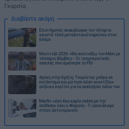
Γκαρσία.
Διαβάστε ακόμη
Επιστήμονες ανακάλυψαν τον τέταρτο
γνωστό τύπο μεταδοτικού καρκίνου στον
κόσμο
Μουντιάλ 2026: «Θα ανατινάξω τον Μέσι με
τέσσερις βόμβες» - Οι τρομοκρατικές
απειλές που ερεύνησε το FBI
Φρίκη στην Κρήτη: Τουρίστας μπήκε σε
κατάστημα και ρώτησε πόσο «κοστίζει»
ανήλικο κορίτσι για να ασελγήσει πάνω του
Marfin: «Δεν έχω καμία σχέση με την
επίθεση» λέει η 46χρονη - Τι αποκάλυψε
στους αστυνομικούς