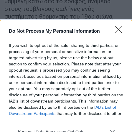
θαμμένη κάτω από το έδαφος, ανάμεσα
στους τούβλινους σωλήνες ενός
συστήματος θέρμανσης του 19ου αιώνα,
σύμφωνα με δημοσίευμα του
CBS News
.
Do Not Process My Personal Information
Πιστεύεται, ωστόσο, ότι χρονολογείται
πολύ πίσω -πιθανώς από τον
14ο αιώνα
.
If you wish to opt-out of the sale, sharing to third parties, or
processing of your personal or sensitive information for
Οι εργάτες βρήκαν
αρκετούς τάφους
targeted advertising by us, please use the below opt-out
«αξιοσημείωτης επιστημονικής ποιότητας»
section to confirm your selection. Please note that after your
opt-out request is processed you may continue seeing
κάτω από το καμπαναριό, ανέφερε το
interest-based ads based on personal information utilized by
υπουργείο Πολιτισμού της Γαλλίας τον
us or personal information disclosed to third parties prior to
περασμένο μήνα. Οι επιστήμονες έχουν ήδη
your opt-out. You may separately opt-out of the further
κοιτάξει μέσα στη σαρκοφάγο
disclosure of your personal information by third parties on the
χρησιμοποιώντας μια
ενδοσκοπική κάμερα
,
IAB’s list of downstream participants. This information may
also be disclosed by us to third parties on the
IAB’s List of
αποκαλύπτοντας το πάνω μέρος ενός
Downstream Participants
that may further disclose it to other
σκελετού
, ένα μαξιλάρι από φύλλα, ύφασμα
third parties.
και αντικείμενα που δεν έχουν ακόμη
Please note that this website/app uses one or more Google
Personal Data Processing Opt Outs