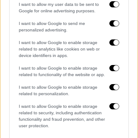
I want to allow my user data to be sent to
Google for online advertising purposes.
Εγκληματολόγοι και επιστήμονες
θα
I want to allow Google to send me
ανοίξουν
στη συνέχεια τη σαρκοφάγο και θα
personalized advertising.
μελετήσουν το περιεχόμενό της, ώστε να
I want to allow Google to enable storage
προσδιορίσουν το
φύλο
και την
related to analytics like cookies on web or
προηγούμενη
κατάσταση της υγείας
της,
device identifiers in apps.
δήλωσε ο επικεφαλής αρχαιολόγος Κριστόφ
I want to allow Google to enable storage
Μπεζνιέ, προσθέτοντας πως θα μπορούσε να
related to functionality of the website or app.
χρησιμοποιηθεί η τεχνολογία χρονολόγησης
με άνθρακα.
I want to allow Google to enable storage
related to personalization.
Λέγοντας ότι βρέθηκε κάτω από έναν σωρό
χώματος που είχε έπιπλα από τον 14ο αιώνα,
I want to allow Google to enable storage
related to security, including authentication
ο Μπεζνιέ δήλωσε ότι «αν αποδειχθεί ότι
functionality and fraud prevention, and other
πρόκειται πράγματι για σαρκοφάγο του
user protection.
Μεσαίωνα, έχουμε να κάνουμε με μια