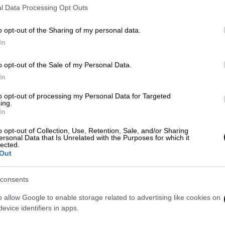
l Data Processing Opt Outs
o opt-out of the Sharing of my personal data.
In
o opt-out of the Sale of my Personal Data.
In
to opt-out of processing my Personal Data for Targeted
ing.
In
 το ΕΘΝΟΣ στη Google
o opt-out of Collection, Use, Retention, Sale, and/or Sharing
ersonal Data that Is Unrelated with the Purposes for which it
α μουσεία πρέπει να επιστρέψουν
lected.
η
γαλλική εφημερίδα La Croix
σημειώνει ότι
Out
ς έργο εγκληματιών, αλλά και των
ιώνα και ότι σήμερα τα μουσεία
consents
να κομμάτια στις χώρες προέλευσής τους.
o allow Google to enable storage related to advertising like cookies on
evice identifiers in apps.
ρα στην υπόθεση του πρώην προέδρου του