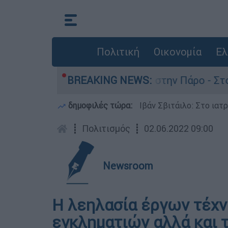
Πολιτική
Οικονομία
Ελ
για τον θάνατο του 4χρονου στην Πάρο - Στο «μ
BREAKING NEWS:
δημοφιλές τώρα:
Ιβάν Σβιτάιλο: Στο ιατ
┋
Πολιτισμός
┋
02.06.2022 09:00
Newsroom
Η λεηλασία έργων τέχν
εγκληματιών αλλά και