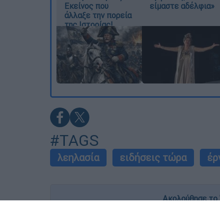
Εκείνος που
είμαστε αδέλφια»
άλλαξε την πορεία
της Ιστορίας!
#TAGS
λεηλασία
ειδήσεις τώρα
έρ
Ακολούθησε το 
Live όλες οι εξελίξεις λεπτό προς