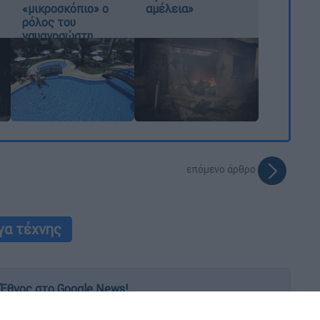
«μικροσκόπιο» ο
αμέλεια»
ρόλος του
ναυαγοσώστη
επόμενο άρθρο
γα τέχνης
Έθνος στο Google News!
 λεπτό, με την υπογραφή του www.ethnos.gr