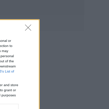
sonal or
ection to
ou may
 personal
out of the
 downstream
B’s List of
er and store
to grant or
ed purposes