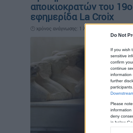
αποικιοκρατών του 19ο
εφημερίδα La Croix
🕛 χρόνος ανάγνωσης: 1 λεπτό ┋
Do Not Pr
If you wish 
sensitive in
confirm you
continue se
information 
further disc
participants
Downstream 
Please note
information 
deny consent
in below Go