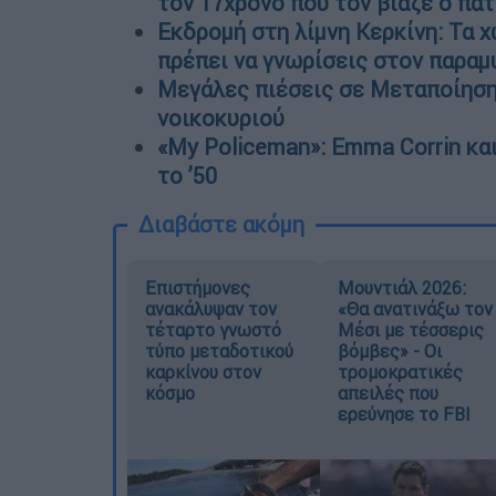
τον 17χρονο που τον βίαζε ο πα
Εκδρομή στη λίμνη Κερκίνη: Τα χ
πρέπει να γνωρίσεις στον παρα
Μεγάλες πιέσεις σε Μεταποίηση 
νοικοκυριού
«My Policeman»: Emma Corrin και
το ’50
Διαβάστε ακόμη
Επιστήμονες
Μουντιάλ 2026:
ανακάλυψαν τον
«Θα ανατινάξω τον
τέταρτο γνωστό
Μέσι με τέσσερις
τύπο μεταδοτικού
βόμβες» - Οι
καρκίνου στον
τρομοκρατικές
κόσμο
απειλές που
ερεύνησε το FBI