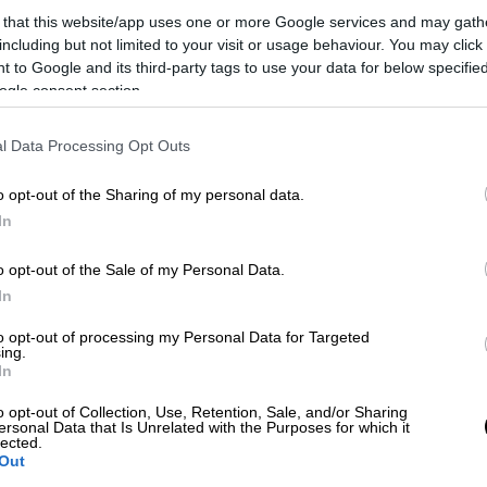
 that this website/app uses one or more Google services and may gath
including but not limited to your visit or usage behaviour. You may click 
o.uk
και είπε πως «όταν κλέβετε πράγματα
 to Google and its third-party tags to use your data for below specifi
 μην εκπλαγείτε αν αργά ή γρήγορα κάποιος
ogle consent section.
ο θέλω πίσω
”. Πλέον υπάρχει
μικρή
ανοχή
ης και η στάση
του Βρετανικού Μουσείου
l Data Processing Opt Outs
o opt-out of the Sharing of my personal data.
ε την πρόθεση «να υποστηριχθούν οι
In
ο διάστημα σχετικά με τον
επαναπατρισμό
o opt-out of the Sale of my Personal Data.
In
α αποκαλύψω όλες τις λεπτομέρειες,
αλλά
to opt-out of processing my Personal Data for Targeted
ανία) μια πολύ ευαίσθητη συμφωνία και
ing.
In
 για την ολοκλήρωσή του».
o opt-out of Collection, Use, Retention, Sale, and/or Sharing
νει μεταξύ του προέδρου του Βρετανικού
ersonal Data that Is Unrelated with the Purposes for which it
lected.
η Βρετανία
Ιωάννη Ραπτάκη
, είπε ότι εκτιμά
Out
πιστρέψουν πριν τις ελληνικές εκλογές του