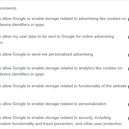
consents
 έχει έρθει σε
επαφή
και με το ελληνικό
o allow Google to enable storage related to advertising like cookies on
άστηκε από την πιστότητα των αντιγράφων,
evice identifiers in apps.
ή πλευρά τα
χρησιμοποιήσει εις βάρος των
o allow my user data to be sent to Google for online advertising
s.
η επιστροφή των Γλυπτών. Τους αρέσει ο
to allow Google to send me personalized advertising.
τό έχει αιχμαλωτίσει τη φαντασία, αλλά
όσο καλά που το Βρετανικό Μουσείο θα
o allow Google to enable storage related to analytics like cookies on
ίγραφα είναι τέλεια. Είναι κατασκευασμένα
evice identifiers in apps.
'. Αυτή είναι η μεγάλη ανησυχία τους
».
o allow Google to enable storage related to functionality of the website
ε μαζί με τους συνεργάτες του αντίγραφο
έσσερα συνολικά που υπήρχαν στο
αέτωμα
o allow Google to enable storage related to personalization.
o allow Google to enable storage related to security, including
d from the same Greek marble used on
cation functionality and fraud prevention, and other user protection.