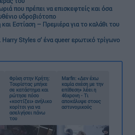
τέρας του
ωριά που πρέπει να επισκεφτείς και όσα
μυθένιο υδροβιότοπο
και Εστίαση – Πρεμιέρα για το καλάθι του
 Harry Styles σ’ ένα queer ερωτικό τρίγωνο
Φρίκη στην Κρήτη:
Marfin: «Δεν έχω
Τουρίστας μπήκε
καμία σχέση με την
σε κατάστημα και
επίθεση» λέει η
ρώτησε πόσο
46χρονη - Τι
«κοστίζει» ανήλικο
αποκάλυψε στους
κορίτσι για να
αστυνομικούς
ασελγήσει πάνω
του