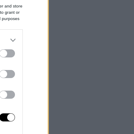
er and store
to grant or
ed purposes