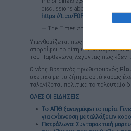
the originals 2,500 years ago will
discussions about placing it in t
https://t.co/F0RYF0mcpQ
— The Times and Sunday Times (
Υπενθυμίζεται πως η πρώην πρωθυπ
απορρίψει το αίτημα του
Κυριάκου 
του Παρθενώνα, λέγοντας πως «δεν τ
Ο νέος Βρετανός πρωθυπουργός
Ρίσ
σχετικά με το ζήτημα αυτό καθώς έχ
ταλανίζεται πολιτικά το τελευταίο δ
ΟΛΕΣ ΟΙ ΕΙΔΗΣΕΙΣ
Το ΑΠΘ ξαναγράφει ιστορία: Γίν
για ανίχνευση μεταλλάξεων κορ
Πετράλωνα: Συνταρακτική μαρτυ