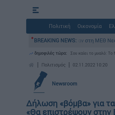
Πολιτική
Οικονομία
Ελ
8 ημερών - Νοσηλευόταν στη ΜΕΘ Νεογνών
BREAKING NEWS:
δημοφιλές τώρα:
Σου καίει το μυαλό: Το 
┋
Πολιτισμός
┋
02.11.2022 10:20
Newsroom
Δήλωση «βόμβα» για τα
«Θα επιστρέψουν στην 