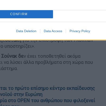
 be unveiled in London on Tuesday as
he British Museum begin
CONFIRM
@thetimes)
October 31, 2022
Data Deletion
Data Access
Privacy Policy
ουργός της Βρετανίας
Λιζ Τρας
είχε
Μητσοτάκη
για την επιστροφή των Γλυπτών
ο υποστηρίζει».
ι Σούνακ δε
ν έχει τοποθετηθεί ακόμα
ει να λύσει άλλα προβλήματα στη χώρα που
ιάστημα.
εται το πρώτο επίσημο κέντρο εκπαίδευσης
ονοϊού στην Ευρώπη
ρία στο OPEN του ανθρώπου που φιλοξενεί