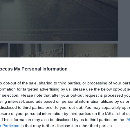
ocess My Personal Information
to opt-out of the sale, sharing to third parties, or processing of your per
 το ΕΘΝΟΣ στη Google
formation for targeted advertising by us, please use the below opt-out s
r selection. Please note that after your opt-out request is processed y
eing interest-based ads based on personal information utilized by us or
θενώνα
θα επιστρέψουν στην Ελλάδα ίσως
disclosed to third parties prior to your opt-out. You may separately opt-
ανε ο
Ρότζερ Μάικλ
, ιδρυτής του
losure of your personal information by third parties on the IAB’s list of
με έδρα την Οξφόρδη, ο οποίος
. This information may also be disclosed by us to third parties on the
IA
φο ενός από τα Γλυπτά που άρπαξε από την
Participants
that may further disclose it to other third parties.