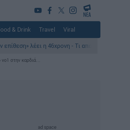
ood & Drink
Travel
Viral
 λέει η 46χρονη - Τι αποκάλυψε στους αστυνομικ
 νο1 στην καρδιά...