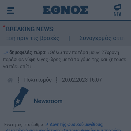
BREAKING NEWS:
 πριν τις βροχές
Συναγερμός στον Λυκαβ
δημοφιλές τώρα:
«Θέλω τον πατέρα μου»: 27χρονη
παρέσυρε νύφη λίγες ώρες μετά το γάμο της και ζητούσε
να πάει σπίτι...
┋
Πολιτισμός
┋
20.02.2023 16:07
Newsroom
Ενότητες στο άρθρο:
📌 Δονητής φυσικού μεγέθους;
📌 Για τύχη ή για ευχαρίστηση; - Οι τρεις θεωρίες για τη χρήση