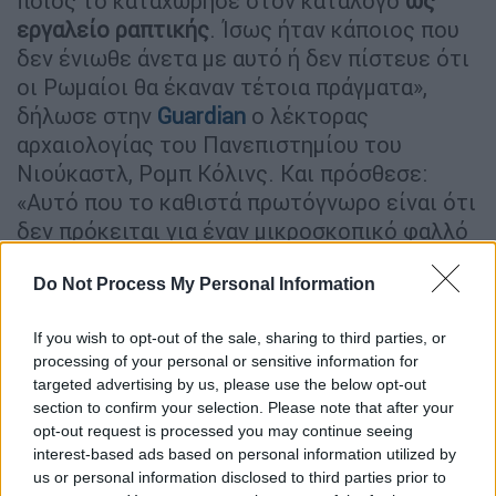
ποιος το καταχώρησε στον κατάλογο
ως
εργαλείο ραπτικής
. Ίσως ήταν κάποιος που
δεν ένιωθε άνετα με αυτό ή δεν πίστευε ότι
οι Ρωμαίοι θα έκαναν τέτοια πράγματα»,
δήλωσε στην
Guardian
ο λέκτορας
αρχαιολογίας του Πανεπιστημίου του
Νιούκαστλ, Ρομπ Κόλινς. Και πρόσθεσε:
«Αυτό που το καθιστά πρωτόγνωρο είναι ότι
δεν πρόκειται για έναν μικροσκοπικό φαλλό
αλλά είναι φυσικού μεγέθους.
Είναι επίσης
σημαντικό καθώς το ξύλο συνήθως δεν
Do Not Process My Personal Information
επιβιώνει».
If you wish to opt-out of the sale, sharing to third parties, or
Σημειώνεται ότι ο αρχαίος δονητής βρέθηκε
processing of your personal or sensitive information for
targeted advertising by us, please use the below opt-out
σε χαντάκι της περιοχής
Νορθάμπερλαντ
,
section to confirm your selection. Please note that after your
μαζί με δεκάδες παπούτσια, αξεσουάρ
opt-out request is processed you may continue seeing
ενδυμασίας, αποκόμματα δέρματος και
interest-based ads based on personal information utilized by
επεξεργασμένο κέρατο και πιθανώς γι' αυτό
us or personal information disclosed to third parties prior to