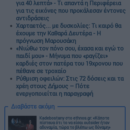
για 40 λεπτά» - Τι απαντά η Περιφέρεια
για τις εικόνες που προκάλεσαν έντονες
αντιδράσεις
Χαρταετός... με δυσκολίες: Τι καιρό θα
έχουμε την Καθαρά Δευτέρα - Η
πρόγνωση Μαρουσάκη
«Νιώθω τον πόνο σου, έχασα και εγώ το
παιδί μου» - Μήνυμα που «ραγίζει»
καρδιές στον πατέρα του 19χρονου που
πέθανε σε τροχαίο
Ρύθμιση οφειλών: Στις 72 δόσεις και τα
χρέη στους Δήμους – Πότε
ενεργοποιείται η παραγραφή
Διαβάστε ακόμη
Kadebostany στο ethnos.gr: «Κάποτε
πίστευα ότι το να είσαι outsider ήταν
αδυναμία, τώρα το βλέπω ως δύναμη»