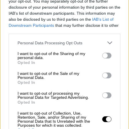
your opt-out. You may separately opt-out of the further
αρχικά θεωρήθηκε εργαλείο ραπτικής.
disclosure of your personal information by third parties on the
IAB’s list of downstream participants. This information may
«Συχνά στην αρχαιολογία, όταν βρίσκουμε
also be disclosed by us to third parties on the
IAB’s List of
ένα αντικείμενο, μπορούμε να πούμε ή να
Downstream Participants
that may further disclose it to other
συμπεράνουμε για ποιο λόγο
third parties.
χρησιμοποιούταν. Ωστόσο, δεν συνέβη κάτι
Please note that this website/app uses one or more Google
Personal Data Processing Opt Outs
τέτοιο στην περίπτωση αυτού του
services and may gather and store information including but
αντικειμένου. Έπρεπε να ερευνήσουμε
not limited to your visit or usage behaviour. You may click to
I want to opt-out of the Sharing of my
personal data.
διεξοδικά για ποιο λόγο θα μπορούσε να
grant or deny consent to Google and its third-party tags to
Opted In
use your data for below specified purposes in below Google
χρησιμοποιηθεί ένα ξύλινο γλυπτό φαλλού
consent section.
I want to opt-out of the Sale of my
16 εκατοστών», σημείωσε ο λέκτορας
Personal Data.
αρχαιολογίας,
Ρομπ Κόλινς.
Opted In
Για τύχη ή για ευχαρίστηση; - Οι τρεις
I want to opt-out of processing my
Personal Data for Targeted Advertising.
θεωρίες για τη χρήση του
Opted In
I want to opt-out of Collection, Use,
Πάντως, η ομάδα των ερευνητών κατέληξε
Retention, Sale, and/or Sharing of my
Personal Data that Is Unrelated with the
σε τρεις πιθανές θεωρίες, για την χρήση του
Purposes for which it was collected.