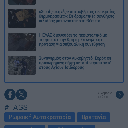
«Χωρίς σκηνές και κουβέρτες σε ακραίες
θερμοκρασίες»: Σε δραματικές συνθήκες
χιλιάδες μετανάστες στη Θέουτα
Η ΕΛΑΣ διαψεύδει το περιστατικό με
τουρίστα στην Κρήτη: Σε ενήλικη η
πρόταση για σεξουαλική συνεύρεση
Συναγερμός στον Λυκαβηττό: Σορός σε
προχωρημένη σήψη εντοπίστηκε κοντά
στους Αγίους Ισιδώρους
επόμενο
άρθρο
#TAGS
Ρωμαϊκή Αυτοκρατορία
Βρετανία