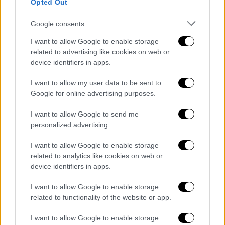
ξύλινου αντικειμένου, οι οποίες
Opted Out
δημοσιεύτηκαν
και στο περιοδικό
Antiquity.
Google consents
Η
πρώτη
είναι ότι χρησιμοποιήθηκε για
I want to allow Google to enable storage
λόγους
σεξουαλικής ικανοποίησης
. «Αυτό θα
related to advertising like cookies on web or
μπορούσε να σημαίνει ότι ήταν ένα
device identifiers in apps.
σεξουαλικό βοήθημα, αν και χρειάζεται
I want to allow my user data to be sent to
κάποια προσοχή» δήλωσε ο Κόλινς.
Google for online advertising purposes.
«Μερικές φορές οι δονητές δεν
I want to allow Google to send me
χρησιμοποιούνταν πάντα για
ευχαρίστηση
,
personalized advertising.
μπορεί να ήταν ακόμα και εργαλεία
I want to allow Google to enable storage
βασανιστηρίων, οπότε είμαι πολύ
related to analytics like cookies on web or
επιφυλακτικός στον όρο
sex toy.
Ελπίζω ότι
device identifiers in apps.
αυτός ήταν ο σκοπός του. Αν ισχύει αυτό, θα
είναι ο πρώτος ρωμαϊκός δονητής που
I want to allow Google to enable storage
related to functionality of the website or app.
συναντάται ποτέ στην αρχαιολογία»
πρόσθεσε.
I want to allow Google to enable storage