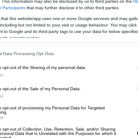
. This information may also be disclosed by us to third parties on the
IA
Participants
that may further disclose it to other third parties.
μήρια συγκαταλέγονται χειρόγραφα
 that this website/app uses one or more Google services and may gath
υπες αυτοσχέδιες εκδόσεις, πεζά
including but not limited to your visit or usage behaviour. You may click 
 to Google and its third-party tags to use your data for below specifi
τες του ποιητή. Και, ακόμη, μεταφράσεις
ogle consent section.
γοτεχνικού και προσωπικού χαρακτήρα,
οιητή, το οποίο περιλαμβάνει, μεταξύ
l Data Processing Opt Outs
να ημερολογιακού χαρακτήρα και
o opt-out of the Sharing of my personal data.
In
βάσιμος σε όλους – όπως ανακοίνωσε χθες
όεδρος του Ιδρύματος Ωνάση, Αντώνης
o opt-out of the Sale of my Personal Data.
ηφιοποίηση του συνόλου του αρχειακού
In
αι με είναι κλικ μπορείς να το εξερευνήσεις
to opt-out of processing my Personal Data for Targeted
με τον στόχο που είχαμε βάλει όταν
ing.
12.
In
o opt-out of Collection, Use, Retention, Sale, and/or Sharing
ας αρχείο της παγκόσμιας πολιτιστικής
ersonal Data that Is Unrelated with the Purposes for which it
lected.