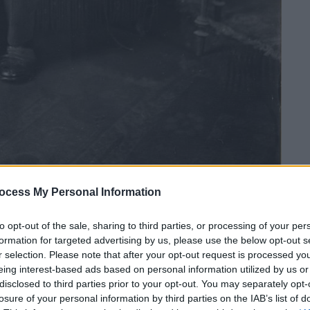
ocess My Personal Information
 το ΕΘΝΟΣ στη Google
to opt-out of the sale, sharing to third parties, or processing of your per
formation for targeted advertising by us, please use the below opt-out s
r selection. Please note that after your opt-out request is processed y
τεχνικά αρχεία του κόσμου, αφού η φήμη
eing interest-based ads based on personal information utilized by us or
η είναι τέτοια που το καθιστά ανάλογης
disclosed to third parties prior to your opt-out. You may separately opt-
ς το αρχείο της Εμιλυ Ντίκινσον ή ακόμα
losure of your personal information by third parties on the IAB’s list of