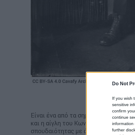
Do Not Pr
Προσθέστε
If you wish 
sensitive in
confirm you
Είναι ένα από τα σημαντικότερα λογο
continue se
και η αίγλη του Κωνσταντίνου Καβάφ
information 
σπουδαιότητας με άλλα συναφή – όπω
further disc