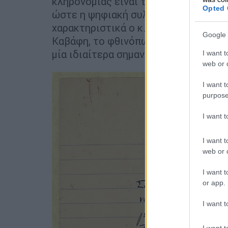
κληρονομιάς είναι τεράστια ευθύνη.
Opted 
ώστε η ψηφιακή συλλογή Καβάφη να ε
χαρακτηριστικά ο κ. Παπαδημητρίου,
Google 
Καβάφη, το φθινόπωρο, σε κτίριο στ
μία ιδιαίτερα σημαντική εξέλιξη.
I want t
web or d
I want t
purpose
I want 
I want t
web or d
I want t
or app.
I want t
I want t