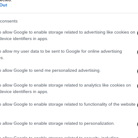
 Δημιουργήσαμε τις κατάλληλες συνθήκες,
Out
ίναι προσιτή σε όλο τον κόσμο» είπε
 ενώ προανήγγειλε τη στέγαση του αρχείου
consents
ο κέντρο της Αθήνας – κάτι που αποτελεί
o allow Google to enable storage related to advertising like cookies on
evice identifiers in apps.
o allow my user data to be sent to Google for online advertising
s.
to allow Google to send me personalized advertising.
o allow Google to enable storage related to analytics like cookies on
evice identifiers in apps.
o allow Google to enable storage related to functionality of the website
o allow Google to enable storage related to personalization.
o allow Google to enable storage related to security, including