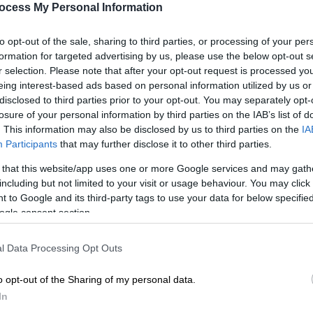
ocess My Personal Information
to opt-out of the sale, sharing to third parties, or processing of your per
formation for targeted advertising by us, please use the below opt-out s
r selection. Please note that after your opt-out request is processed y
eing interest-based ads based on personal information utilized by us or
er Auctioneers)
disclosed to third parties prior to your opt-out. You may separately opt-
losure of your personal information by third parties on the IAB’s list of
. This information may also be disclosed by us to third parties on the
IA
 το ΕΘΝΟΣ στη Google
Participants
that may further disclose it to other third parties.
 that this website/app uses one or more Google services and may gath
από το
Γουίνι το Αρκουδάκι
και του καλού
including but not limited to your visit or usage behaviour. You may click 
για δεκαετίες σε ένα συρτάρι, αναμένεται να
 to Google and its third-party tags to use your data for below specifi
α.
ogle consent section.
minic Winter Auctioneers, ο οποίος
l Data Processing Opt Outs
ινε με στυλό και μελάνι και είναι το ίδιο
φήσεις στο πρώτο βιβλίο του A.A. Milne για
o opt-out of the Sharing of my personal data.
26
.
In