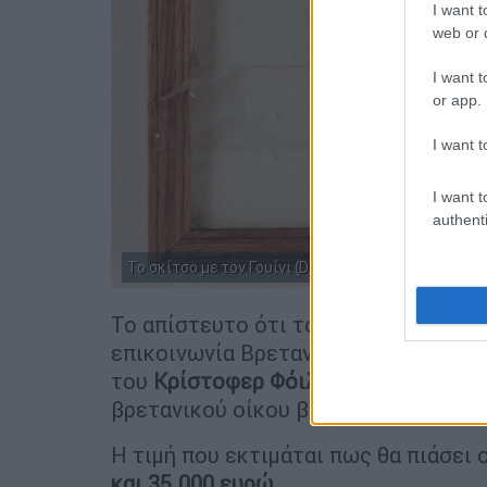
I want t
web or d
I want t
or app.
I want t
I want t
authenti
Το σκίτσο με τον Γουίνι (Dominic Winter Auctioneer
Το απίστευτο ότι το σκίτσο ανακαλ
επικοινωνία Βρετανών δημοπρατών π
του
Κρίστοφερ Φόιλ
, εγγονού του Γο
βρετανικού οίκου βιβλίων Foyles.
Η τιμή που εκτιμάται πως θα πιάσει 
και 35.000 ευρώ
.