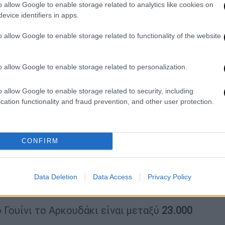
o allow Google to enable storage related to analytics like cookies on
evice identifiers in apps.
o allow Google to enable storage related to functionality of the website
o allow Google to enable storage related to personalization.
o allow Google to enable storage related to security, including
cation functionality and fraud prevention, and other user protection.
s)
CONFIRM
ύφθηκε
μόλις πρόσφατα
μετά από
ου ήθελαν να εκτιμήσουν την περιουσία
υίλιαμ Φόιλ, ο οποίος ήταν συνιδρυτής του
Data Deletion
Data Access
Privacy Policy
ο Γουίνι το Αρκουδάκι είναι μεταξύ
23.000