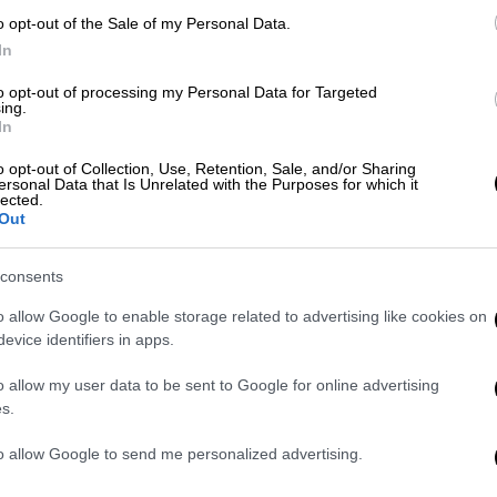
πτό λευκό χαρτί
, φέρει την υπογραφή και
o opt-out of the Sale of my Personal Data.
 κάτω δεξιά γωνία.
In
to opt-out of processing my Personal Data for Targeted
ing.
In
o opt-out of Collection, Use, Retention, Sale, and/or Sharing
ersonal Data that Is Unrelated with the Purposes for which it
lected.
Out
consents
o allow Google to enable storage related to advertising like cookies on
evice identifiers in apps.
o allow my user data to be sent to Google for online advertising
s.
to allow Google to send me personalized advertising.