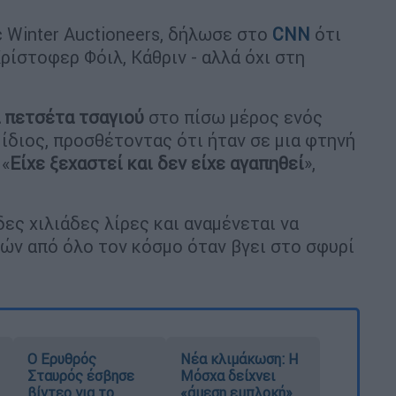
ic Winter Auctioneers, δήλωσε στο
CNN
ότι
ρίστοφερ Φόιλ, Κάθριν - αλλά όχι στη
α πετσέτα τσαγιού
στο πίσω μέρος ενός
 ίδιος, προσθέτοντας ότι ήταν σε μια φτηνή
 «
Είχε ξεχαστεί και δεν είχε αγαπηθεί
»,
δες χιλιάδες λίρες και αναμένεται να
ών από όλο τον κόσμο όταν βγει στο σφυρί
Ο Ερυθρός
Νέα κλιμάκωση: Η
Σταυρός έσβησε
Μόσχα δείχνει
βίντεο για το
«άμεση εμπλοκή»