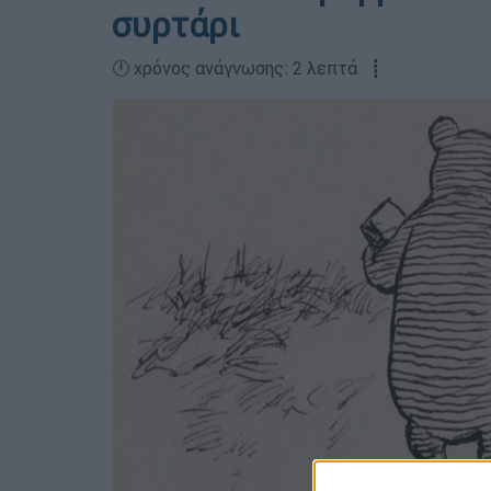
συρτάρι
🕛 χρόνος ανάγνωσης: 2 λεπτά ┋