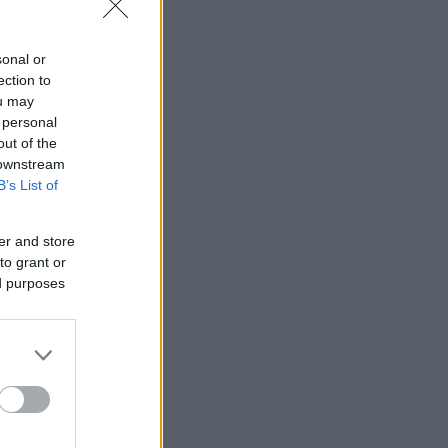
sonal or
ection to
ou may
 personal
out of the
 downstream
B’s List of
er and store
to grant or
ed purposes