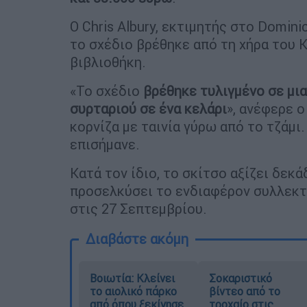
Ο Chris Albury, εκτιμητής στο Domin
το σχέδιο βρέθηκε από τη χήρα του Κ
βιβλιοθήκη.
«Το σχέδιο
βρέθηκε τυλιγμένο σε μι
συρταριού σε ένα κελάρι
», ανέφερε ο
κορνίζα με ταινία γύρω από το τζάμι.
επισήμανε.
Κατά τον ίδιο, το σκίτσο αξίζει δεκά
προσελκύσει το ενδιαφέρον συλλεκτ
στις 27 Σεπτεμβρίου.
Διαβάστε ακόμη
Βοιωτία: Κλείνει
Σοκαριστικό
το αιολικό πάρκο
βίντεο από το
από όπου ξεκίνησε
τροχαίο στις