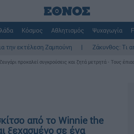
λάδα
Κόσμος
Αθλητισμός
Ψυχαγωγία
F
τέλεση Ζαμπούνη
Ζάκυνθος: Τι απαντά η Ε
Ζευγάρι προκαλεί συγκρούσεις και ζητά μετρητά - Τους έπια
ίτσο από το Winnie the
αι ξεχασμένο σε ένα