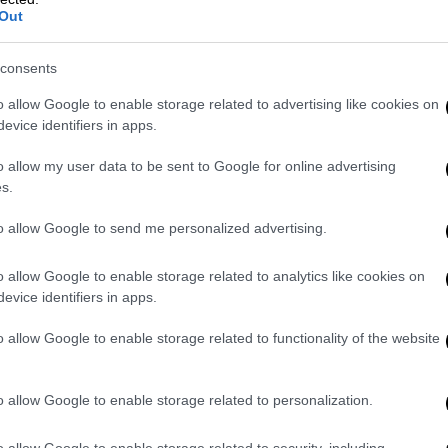
Out
consents
o allow Google to enable storage related to advertising like cookies on
evice identifiers in apps.
o allow my user data to be sent to Google for online advertising
s.
 Επιστήμης
αιτιολογεί πως μέσα από
βιωματικά δρώμενα, πειράματα, εργαστήρια,
to allow Google to send me personalized advertising.
ιότητες θα αποκαλύψει, στους μαθητές του
o allow Google to enable storage related to analytics like cookies on
ν θαυμαστό κόσμο της επιστήμης, σε βάθος
evice identifiers in apps.
o allow Google to enable storage related to functionality of the website
o allow Google to enable storage related to personalization.
o allow Google to enable storage related to security, including