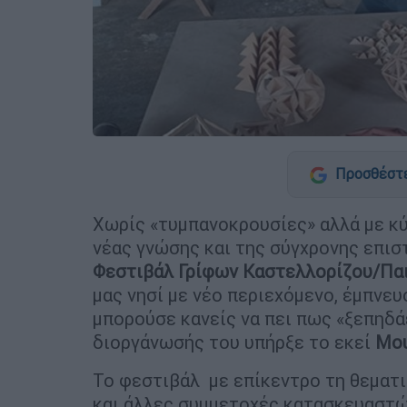
Προσθέστε
Χωρίς «τυμπανοκρουσίες» αλλά με κύ
νέας γνώσης και της σύγχρονης επιστ
Φεστιβάλ Γρίφων Καστελλορίζου/Παι
μας νησί με νέο περιεχόμενο, έμπνευ
μπορούσε κανείς να πει πως «ξεπηδάε
διοργάνωσής του υπήρξε το εκεί
Μου
Το φεστιβάλ με επίκεντρο τη θεματι
και άλλες συμμετοχές κατασκευαστώ