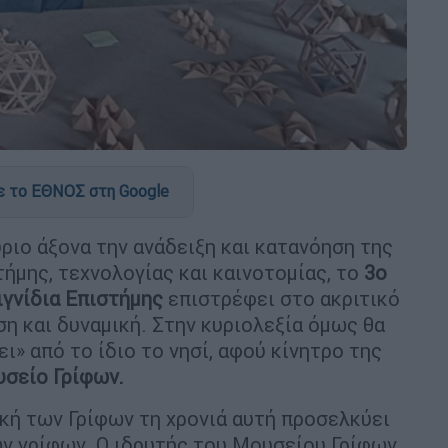
 το ΕΘΝΟΣ στη Google
ριο άξονα την ανάδειξη και κατανόηση της
ήμης, τεχνολογίας και καινοτομίας, το
3ο
γνίδια Επιστήμης
επιστρέφει στο ακριτικό
ση και δυναμική. Στην κυριολεξία όμως θα
ι» από το ίδιο το νησί, αφού κίνητρο της
σείο Γρίφων.
κή των Γρίφων τη χρονιά αυτή προσελκύει
ν γρίφων. Ο ιδρυτής του Μουσείου Γρίφων