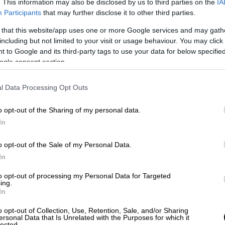
. This information may also be disclosed by us to third parties on the
IA
γικά τρικ», που με ιδιαίτερη
Participants
that may further disclose it to other third parties.
 τον καθηγητή
Μιχάλη Λάμπρου
,
 that this website/app uses one or more Google services and may gath
βάλ Γρίφων;
including but not limited to your visit or usage behaviour. You may click 
 to Google and its third-party tags to use your data for below specifi
ogle consent section.
l Data Processing Opt Outs
o opt-out of the Sharing of my personal data.
In
o opt-out of the Sale of my Personal Data.
In
to opt-out of processing my Personal Data for Targeted
ing.
In
o opt-out of Collection, Use, Retention, Sale, and/or Sharing
ersonal Data that Is Unrelated with the Purposes for which it
lected.