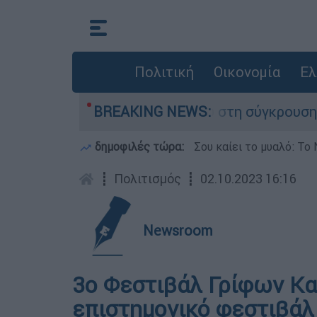
Πολιτική
Οικονομία
Ελ
έχασε τη ζωή του στη σύγκρουση ελικοπτέρων
BREAKING NEWS:
δημοφιλές τώρα:
Σου καίει το μυαλό: Το 
┋
Πολιτισμός
┋
02.10.2023 16:16
Newsroom
3ο Φεστιβάλ Γρίφων Κα
επιστημονικό φεστιβάλ