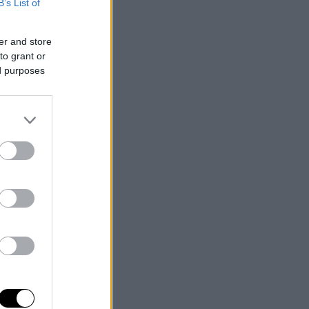
B’s List of
er and store
to grant or
ed purposes