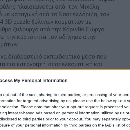
ούλης πλαισιώνεται από τον Μιχάλη
ό με καταγωγή από το Καστελλόριζο, τον
4 3D puzzle ξύλινων κομματιών με
υθμο ξυλουργό από την Κόρινθο Γιώργο
ια την κυρτότητα τον οδήγησε στην
ημάτων.
ένα διαδραστικό εκπαιδευτικό μέσο που
μια πιο κατανοητή, αποτελεσματική και
ι δύσκολων εννοιών. Εύλογα θα μπορούσαν
πιστημιακά προγράμματα. Συμβάλλουν στην
ocess My Personal Information
ου έχει μεγάλη μερίδα των μαθητών, κυρίως
ριέργεια, τη φαντασία, την
to opt-out of the sale, sharing to third parties, or processing of your per
ι και ελκυστικοί.
formation for targeted advertising by us, please use the below opt-out s
r selection. Please note that after your opt-out request is processed y
ντρίζουν το ενδιαφέρον και μας προσκαλούν
eing interest-based ads based on personal information utilized by us or
disclosed to third parties prior to your opt-out. You may separately opt-
πινελιές σε ένα νέο πίνακα
losure of your personal information by third parties on the IAB’s list of
εν θα έβρισκε ενδιαφέρον να μάθει κάποια