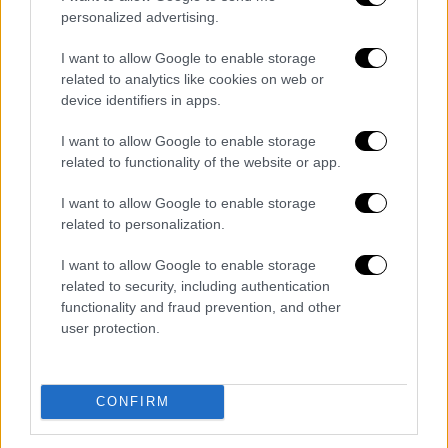
personalized advertising.
Θεάτρου» στο 'Αλσος Παγκρατίου, που
υπήρξαν ανάσα ελευθερίας και ελπίδας μέσα
I want to allow Google to enable storage
στην καταπίεση και την καταχνιά της
related to analytics like cookies on web or
τυραννίας. Ενός εγχειρήματος στο οποίο η
device identifiers in apps.
'
Αννα Παναγιωτοπούλου
πρωτοστάτησε,
I want to allow Google to enable storage
όπως και στο διάδοχο σχήμα του, την
related to functionality of the website or app.
«Ελεύθερη Σκηνή»
, πριν επιβληθεί, για
πολλές δεκαετίες, ως ηθοποιός μεγάλης
I want to allow Google to enable storage
related to personalization.
γκάμας και διαμετρήματος. Περισσότερο
από όλα, η 'Αννα Παναγιωτοπούλου
I want to allow Google to enable storage
αφιερώθηκε στην Τέχνη. Την υπηρέτησε με
related to security, including authentication
αφοσίωση, χωρίς την παραμικρή έκπτωση
functionality and fraud prevention, and other
user protection.
και με πλήρη συναίσθηση των απαιτήσεών
της. Στην οικογένειά της και τους πολλούς
φίλους της απευθύνω τα ειλικρινή μου
CONFIRM
συλλυπητήρια».