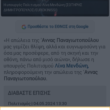
Η υπουργός Πολιτισμού Λίνα Μενδώνη (ΣΩΤΗΡΗΣ
ΔΗΜΗΤΡΟΠΟΥΛΟΣ/EUROKINISSI)
Προσθέστε το ΕΘΝΟΣ στη Google
«Η απώλεια της '
Αννας
Παναγιωτοπούλου
μας γεμίζει θλίψη, αλλά και ευγνωμοσύνη για
όσα μας προσέφερε, από τη σκηνή και την
οθόνη, πάνω από μισό αιώνα», δήλωσε η
υπουργός Πολιτισμού
Λίνα Μενδώνη,
πληροφορούμενη την απώλεια της '
Αννας
Παναγιωτοπούλου.
ΔΙΑΒΑΣΤΕ ΕΠΙΣΗΣ
Πολιτισμός
|
04.05.2024 13:30