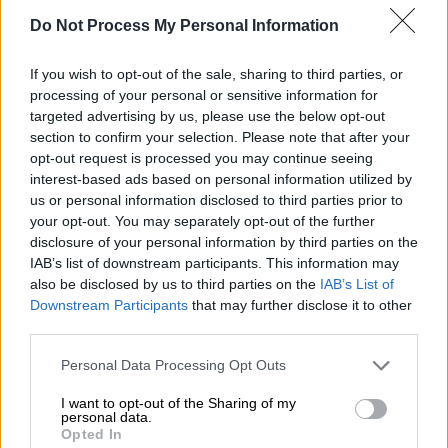
Θλίψη στον καλλιτεχνικό χώρο -
Πέθανε η ηθοποιός Άννα
Do Not Process My Personal Information
Παναγιωτοπούλου
If you wish to opt-out of the sale, sharing to third parties, or
processing of your personal or sensitive information for
Πολιτισμός
|
04.05.2024 16:12
targeted advertising by us, please use the below opt-out
Άννα Παναγιωτοπούλου: Οι ρόλοι που
section to confirm your selection. Please note that after your
opt-out request is processed you may continue seeing
άφησαν εποχή, τα καυστικά σχόλια
interest-based ads based on personal information utilized by
στις συνεντεύξεις και ο μεγάλος
us or personal information disclosed to third parties prior to
έρωτας
your opt-out. You may separately opt-out of the further
disclosure of your personal information by third parties on the
IAB’s list of downstream participants. This information may
also be disclosed by us to third parties on the
IAB’s List of
Downstream Participants
that may further disclose it to other
«Αφιερώθηκε στην Τέχνη»
third parties.
Και συνέχισε: «Διέγραψε μια γόνιμη και
Please note that this website/app uses one or more Google
Personal Data Processing Opt Outs
δημιουργική πορεία, στην οποία ξεδίπλωσε
services and may gather and store information including but
not limited to your visit or usage behaviour. You may click to
I want to opt-out of the Sharing of my
το πηγαίο ταλέντο της, σε ένα ευρύτατο
personal data.
grant or deny consent to Google and its third-party tags to
ρεπερτόριο, αφήνοντας πάντοτε, έκτυπο και
Opted In
use your data for below specified purposes in below Google