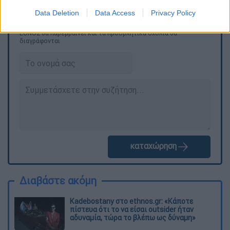
Data Deletion
Data Access
Privacy Policy
Τα σχολιά σας δημοσιεύονται άμεσα με δική σας ευθύνη. Το
ΕΘΝΟΣ θα παρεμβαίνει και τα προσβλητικά σχόλια θα
διαγράφονται
καταχώρηση
Διαβάστε ακόμη
Kadebostany στο ethnos.gr: «Κάποτε
πίστευα ότι το να είσαι outsider ήταν
αδυναμία, τώρα το βλέπω ως δύναμη»