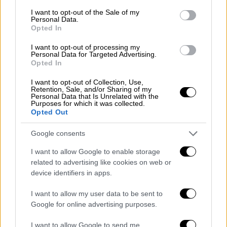
απόλυτα προσωπικό
, το δικό της στίγμα.
consent section.
I want to opt-out of the Sale of my
Κέρδισε, δίκαια και επάξια, την αγάπη του
Personal Data.
Opted In
μεγάλου κοινού, μέσα από τους ρόλους που
ενσάρκωσε σε επιτυχημένες παραγωγές της
I want to opt-out of processing my
Personal Data for Targeted Advertising.
τηλεόρασης. Κάτι που δεν πρέπει να
Opted In
επισκιάσει τη μεγάλη της τροχιά στο
I want to opt-out of Collection, Use,
θέατρο, ως ερμηνεύτριας, αλλά και ως
Retention, Sale, and/or Sharing of my
Personal Data that Is Unrelated with the
συγγραφέα.
Purposes for which it was collected.
Opted Out
Απαράγραπτη παραμένει η ουσιαστική
συμβολή της στη σύλληψη και τη
Google consents
συγκρότηση του "Ελεύθερου Θεάτρου".
I want to allow Google to enable storage
Αυτού του πρωτοποριακού εγχειρήματος
related to advertising like cookies on web or
που έστησαν τα νέα παιδιά, μόλις απόφοιτοι,
device identifiers in apps.
του Εθνικού, στις αρχές της δεκαετίας του
I want to allow my user data to be sent to
1970. Ορθώνοντας ανάστημα στη Χούντα, με
Google for online advertising purposes.
την "Ιστορία του Αλή Ρέτζο" και το "Και συ
χτενίζεσαι", παραστάσεις του «Ελεύθερου
I want to allow Google to send me