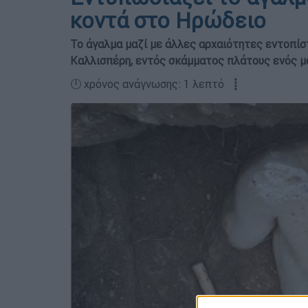
κοντά στο Ηρώδειο
Το άγαλμα μαζί με άλλες αρχαιότητες εντοπίσ
Καλλισπέρη, εντός σκάμματος πλάτους ενός μ
🕛 χρόνος ανάγνωσης: 1 λεπτό ┋