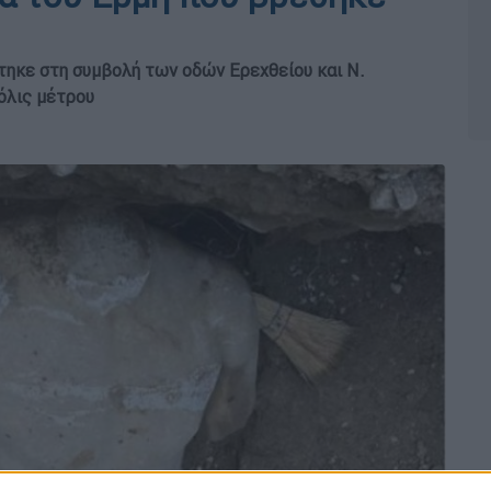
τηκε στη συμβολή των οδών Ερεχθείου και Ν.
όλις μέτρου