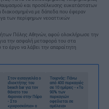
 θαυμασμού και προσέλκυσης ευκατάστατων
α διακοσμημένα με δάπεδα που έφεραν
ργα των περίφημων νεοαττικών
τήτων Πόλης Αθηνών, αφού ολοκλήρωσε την
για την ασφαλή μεταφορά του στα
 το έργο να λάβει την απαραίτητη
Στον εισαγγελέα ο
Τουρνάς: Πάνω
ιδιοκτήτης του
από 400 πυρκαγιές
beach bar για τον
σε 10 ημέρες - «Το
θάνατο του
90% των
4χρονου στην Πάρο
πυρκαγιών
- Στο
οφείλεται σε
«μικροσκόπιο» ο
αμέλεια»