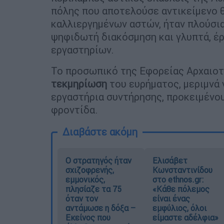
πόλης που αποτελούσε αντικείμενο
καλλιεργημένων αστών, ήταν πλούσι
ψηφιδωτή διακόσμηση και γλυπτά, έ
εργαστηρίων.
Το προσωπικό της Εφορείας Αρχαιο
τεκμηρίωση
του ευρήματος, μεριμνά 
εργαστήρια συντήρησης, προκειμένου
φροντίδα.
Διαβάστε ακόμη
O στρατηγός ήταν
Ελισάβετ
σχιζοφρενής,
Κωνσταντινίδου
εμμονικός,
στο ethnos.gr:
πλησίαζε τα 75
«Κάθε πόλεμος
όταν τον
είναι ένας
αντάμωσε η δόξα –
εμφύλιος, όλοι
Εκείνος που
είμαστε αδέλφια»