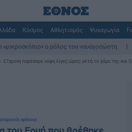
λλάδα
Κόσμος
Αθλητισμός
Ψυχαγωγία
Fo
σκόπιο» ο ρόλος του ναυαγοσώστη
Συναγερ
 27χρονη παρέσυρε νύφη λίγες ώρες μετά το γάμο της και ζη
ρατορικούς χρόνους
α του Ερμή που βρέθηκε