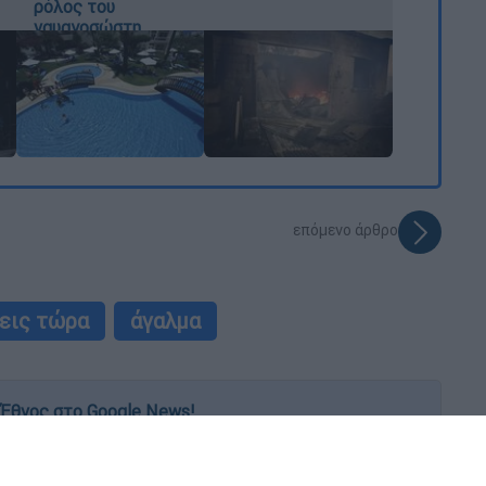
ρόλος του
ναυαγοσώστη
επόμενο άρθρο
εις τώρα
άγαλμα
Έθνος στο Google News!
 λεπτό, με την υπογραφή του www.ethnos.gr