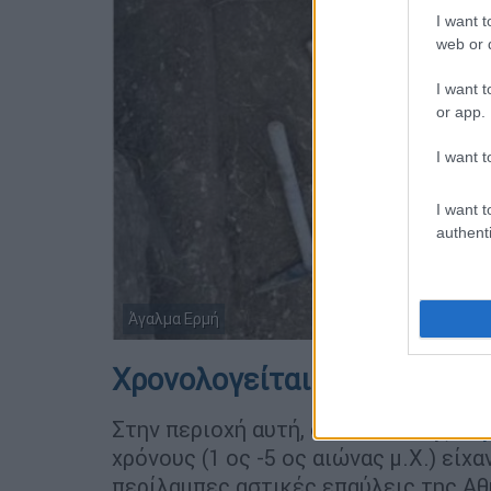
I want t
web or d
I want t
or app.
I want t
I want t
authenti
Άγαλμα Ερμή
Χρονολογείται στους αυτο
Στην περιοχή αυτή, στα
νότια της
Ακ
χρόνους (1 ος -5 ος αιώνας μ.Χ.) είχ
περίλαμπες αστικές επαύλεις της Αθ