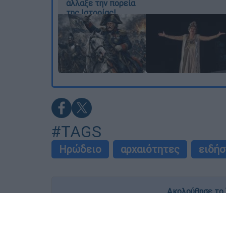
άλλαξε την πορεία
της Ιστορίας!
#TAGS
Ηρώδειο
αρχαιότητες
ειδήσ
Ακολούθησε το 
Live όλες οι εξελίξεις λεπτό προς