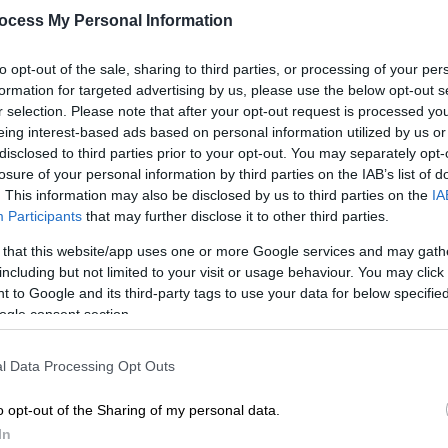
ocess My Personal Information
to opt-out of the sale, sharing to third parties, or processing of your per
formation for targeted advertising by us, please use the below opt-out s
r selection. Please note that after your opt-out request is processed y
eing interest-based ads based on personal information utilized by us or
disclosed to third parties prior to your opt-out. You may separately opt-
losure of your personal information by third parties on the IAB’s list of
. This information may also be disclosed by us to third parties on the
IA
Participants
that may further disclose it to other third parties.
 το ΕΘΝΟΣ στη Google
 that this website/app uses one or more Google services and may gath
including but not limited to your visit or usage behaviour. You may click 
 to Google and its third-party tags to use your data for below specifi
 Ludovisi
, αποκαλύφθηκε κατά τη διάρκεια
ogle consent section.
κτελούνταν
κοντά στο Ηρώδειο.
l Data Processing Opt Outs
ς
εντοπίστηκε στη συμβολή των οδών
 σκάμματος πλάτους ενός μόλις μέτρου.
o opt-out of the Sharing of my personal data.
ής κτισμένης
από
ορθογώνιες πλίνθους
και
In