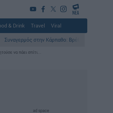
od & Drink
Travel
Viral
μός στην Κάρπαθο: Βρέθηκαν παλιά πυρομαχικά 
τούσε να πάει σπίτι...