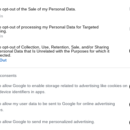
o opt-out of the Sale of my Personal Data.
In
to opt-out of processing my Personal Data for Targeted
ing.
In
 εντοπίστηκαν σε υπόγειο
ακοθήκη
o opt-out of Collection, Use, Retention, Sale, and/or Sharing
ersonal Data that Is Unrelated with the Purposes for which it
lected.
Out
consents
o allow Google to enable storage related to advertising like cookies on
evice identifiers in apps.
o allow my user data to be sent to Google for online advertising
s.
to allow Google to send me personalized advertising.