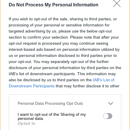
ταινία «Full Metal Jacket»
Do Not Process My Personal Information
If you wish to opt-out of the sale, sharing to third parties, or
processing of your personal or sensitive information for
Η απίστευτη ανακάλυψη
targeted advertising by us, please use the below opt-out
section to confirm your selection. Please note that after your
Ο πίνακας πλάτους 17 εκατοστών του Πίτερ
opt-out request is processed you may continue seeing
interest-based ads based on personal information utilized by
Μπρίγκελ του νεότερου που
απεικονίζει τη
us or personal information disclosed to third parties prior to
γυναίκα ενός αγρότη με αναμμένα κάρβουνα
your opt-out. You may separately opt-out of the further
στο ένα χέρι και έναν κουβά με νερό στο
disclosure of your personal information by third parties on the
άλλο
πιστεύεται ότι είχε κλαπεί από ένα
IAB’s list of downstream participants. This information may
also be disclosed by us to third parties on the
IAB’s List of
πολωνικό Μουσείο από πράκτορες των
Downstream Participants
that may further disclose it to other
μυστικών υπηρεσιών το 1974.
third parties.
Ο Άρθουρ Μπραντ, ντετέκτιβ τέχνης που
Please note that this website/app uses one or more Google
Personal Data Processing Opt Outs
επιβεβαίωσε ότι ο πίνακας βρίσκεται τώρα
services and may gather and store information including but
not limited to your visit or usage behaviour. You may click to
I want to opt-out of the Sharing of my
στην Ολλανδία δήλωσε: «Κανονικά, όταν ένα
personal data.
grant or deny consent to Google and its third-party tags to
έργο χάνεται για μισό αιώνα, δεν το ανακτάς
Opted In
use your data for below specified purposes in below Google