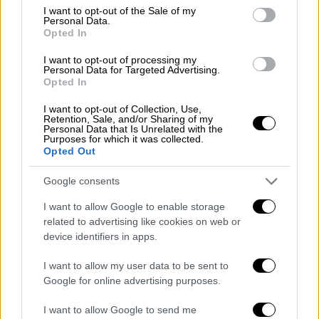
σε πολλές περιπτώσεις. Όσο περνάει ο
consent section.
I want to opt-out of the Sale of my
καιρός τόσο πιο πιθανό είναι να μην το
Personal Data.
Opted In
ξαναδείτε…
Ήταν καθαρή τύχη που όλα
μπήκαν στη θέση τους
».
I want to opt-out of processing my
Personal Data for Targeted Advertising.
Opted In
Ο πίνακας του 17ου αιώνα, αριστούργημα της
φλαμανδικής τέχνης ήταν κρεμασμένος στο
I want to opt-out of Collection, Use,
Retention, Sale, and/or Sharing of my
Εθνικό Μουσείο στο Γκντανσκ της
Personal Data that Is Unrelated with the
Purposes for which it was collected.
Πολωνίας, όταν στις 24 Απριλίου 1974, μια
Opted Out
καθαρίστρια τον χτύπησε στον τοίχο, η
κορνίζα έσπασε και ανακάλυψε ότι
ο πίνακας
Google consents
είχε αντικατασταθεί με μια φωτογραφία
. Ένα
I want to allow Google to enable storage
σκίτσο του Φλαμανδού καλλιτέχνη Άντονι
related to advertising like cookies on web or
βαν Ντικ με τίτλο «The Crucifixion» είχε
device identifiers in apps.
επίσης αλλαχθεί με αντίγραφο.
I want to allow my user data to be sent to
Google for online advertising purposes.
A Pieter Bruegel painting was stolen
from a Polish museum in 1974. Dutch
I want to allow Google to send me