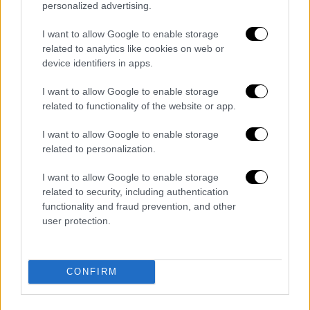
police, journalists and art detective
personalized advertising.
Arthur Brand, have found it.
I want to allow Google to enable storage
https://t.co/jgOxs7yXZI
related to analytics like cookies on web or
device identifiers in apps.
— Artnet (@artnet)
March 3, 2025
I want to allow Google to enable storage
Οι δύο πίνακες μπήκαν στη λίστα των έργων
related to functionality of the website or app.
τέχνης που αναζητούσε η Πολωνία μέχρι
I want to allow Google to enable storage
που, πέρυσι, το ολλανδικό περιοδικό για
related to personalization.
τέχνη και αντίκες Vind (Find) έγραψε για μια
νέα έκθεση στο Μουσείο Gouda και ότι
I want to allow Google to enable storage
πίνακας του Μπρίγκελ ήταν δανεικός από
related to security, including authentication
functionality and fraud prevention, and other
έναν ιδιώτη συλλέκτη. Οι συντάκτες του
user protection.
περιοδικού
εντόπισαν μια ασπρόμαυρη
φωτογραφία
του πίνακα στην Πολωνία και
επικοινώνησαν με τον Μπραντ για να
CONFIRM
ρωτήσουν αν θα μπορούσε να είναι ο ίδιος
που περιλαμβάνεται στην έκθεση του