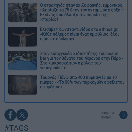
O στρατηγός ήταν σχιζοφρενής, εμμονικός,
πλησίαζε τα 75 όταν τον αντάμωσε η δόξα –
Εκείνος που άλλαξε την πορεία της
Ιστορίας!
Ελισάβετ Κωνσταντινίδου στο ethnos.gr:
«Κάθε πόλεμος είναι ένας εμφύλιος, όλοι
είμαστε αδέλφια»
Στον εισαγγελέα ο ιδιοκτήτης του beach
bar για τον θάνατο του 4χρονου στην Πάρο -
Στο «μικροσκόπιο» ο ρόλος του
ναυαγοσώστη
Τουρνάς: Πάνω από 400 πυρκαγιές σε 10
ημέρες - «Το 90% των πυρκαγιών οφείλεται
σε αμέλεια»
επόμενο
άρθρο
#TAGS