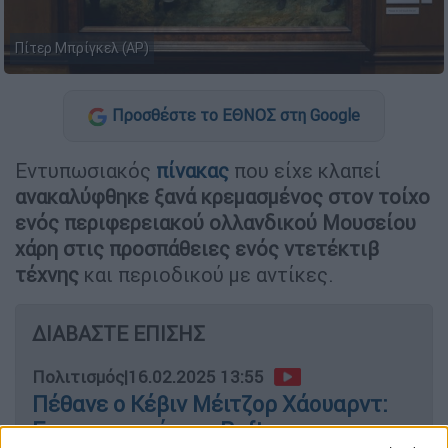
Πίτερ Μπρίγκελ (AP)
Προσθέστε το ΕΘΝΟΣ στη Google
Εντυπωσιακός
πίνακας
που είχε κλαπεί
ανακαλύφθηκε ξανά κρεμασμένος στον τοίχο
ενός περιφερειακού ολλανδικού Μουσείου
χάρη στις προσπάθειες ενός ντετέκτιβ
τέχνης
και περιοδικού με αντίκες.
ΔΙΑΒΑΣΤΕ ΕΠΙΣΗΣ
Πολιτισμός
|
16.02.2025 13:55
Πέθανε o Κέβιν Μέιτζορ Χάουαρντ:
Εγινε γνωστός ως Rafterman στην