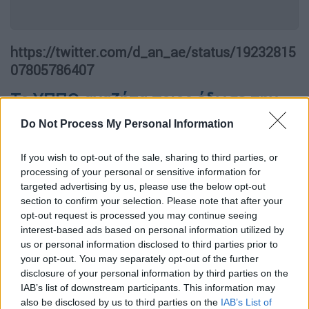
https://twitter.com/d_an_ae/status/19232815
07805786407
Το ΥΠΠΟ αναζήτα ποιος έδωσε την
άδεια
Do Not Process My Personal Information
Το
υπουργείο Πολιτισμού
σε ανακοίνωση
If you wish to opt-out of the sale, sharing to third parties, or
που εξέδωσε υποστηρίζει πως
δεν γνωρίζει
processing of your personal or sensitive information for
ποιος έδωσε άδεια
και συμπληρώνει πως
targeted advertising by us, please use the below opt-out
καταθέτει
μήνυση
κατά
παντός υπευθύνου
section to confirm your selection. Please note that after your
opt-out request is processed you may continue seeing
για
παραβίαση
της
αρχαιολογικής
interest-based ads based on personal information utilized by
νομοθεσίας.
us or personal information disclosed to third parties prior to
your opt-out. You may separately opt-out of the further
«Αναφορικά με διαφήμιση εταιρείας
disclosure of your personal information by third parties on the
αθλητικών ειδών στην οποία φέρεται να
IAB’s list of downstream participants. This information may
απεικονίζεται η Ακρόπολη, ανακοινώνεται
also be disclosed by us to third parties on the
IAB’s List of