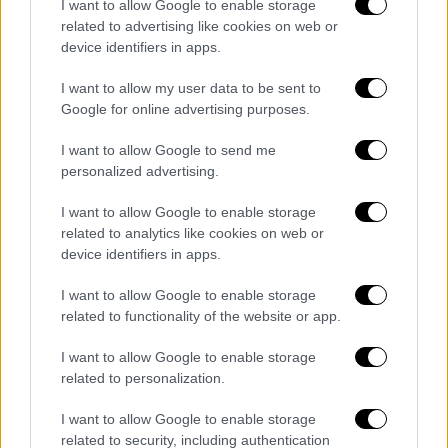
I want to allow Google to enable storage
related to advertising like cookies on web or
Αιχμές κατά της κυβέρνησης άφησε
device identifiers in apps.
αρχαιολόγος Δέσποινα Κουτσούμπα, «Η
διοίκηση του Ζαππείου διαχειρίζεται ένα
I want to allow my user data to be sent to
Google for online advertising purposes.
μνημείο και δεν το διαχειρίζεται εν λευκώ.
Έχει μια παραχώρηση που καλύπτει
I want to allow Google to send me
συγκεκριμένες εκδηλώσεις. Και βέβαια δεν
personalized advertising.
γνωμοδοτεί εκ μέρους του Υπουργείου
I want to allow Google to enable storage
Πολιτισμού! Μαζί με τα ιδιωτικά πάρτυ
related to analytics like cookies on web or
γενεθλίων, που απαγορεύεται, αλλά τα κάνει,
device identifiers in apps.
τώρα έδωσε άδεια στην adidas
για το σόου
που είδατε όλοι και όλες. Ήρθε η ώρα να
I want to allow Google to enable storage
related to functionality of the website or app.
παρθούν μέτρα σοβαρά για την προστασία
όλων μας».
I want to allow Google to enable storage
related to personalization.
ΣΥΡΙΖΑ: Προσβλητική
εμπορευματοποίηση της πολιτιστικής
I want to allow Google to enable storage
related to security, including authentication