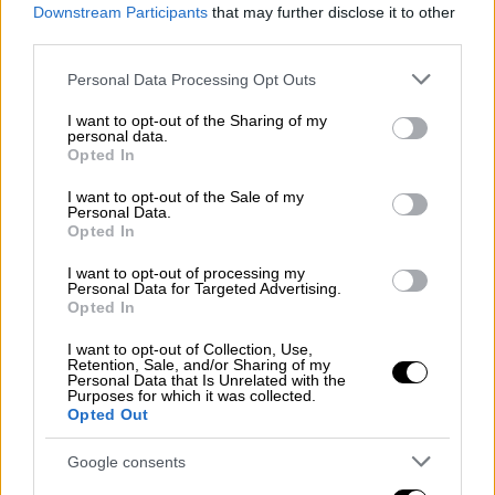
Downstream Participants
that may further disclose it to other
ότι: Οι αρμόδιες υπηρεσίες του Υπουργείου
third parties.
Πολιτισμού καταθέτουν εντός της ημέρας
μήνυση κατά παντός υπευθύνου
για
Please note that this website/app uses one or more Google
Personal Data Processing Opt Outs
services and may gather and store information including but
παραβίαση της αρχαιολογικής νομοθεσίας.
not limited to your visit or usage behaviour. You may click to
I want to opt-out of the Sharing of my
Επιπλέον το Υπουργείο
είναι σε επικοινωνία
personal data.
grant or deny consent to Google and its third-party tags to
Opted In
με την Υπηρεσία Πολιτικής Αεροπορίας
,
use your data for below specified purposes in below Google
προκειμένου να διερευνηθεί η τήρηση ή μη
consent section.
I want to opt-out of the Sale of my
Personal Data.
της διαδικασίας αδειοδότησης της
Opted In
υπερπτήσης drone, σύμφωνα με την κείμενη
νομοθεσία», σημειώνεται στην ανακοίνωση
I want to opt-out of processing my
Personal Data for Targeted Advertising.
του ΥΠΠΟ.
Opted In
https://twitter.com/ntalaoura/status/1923284
I want to opt-out of Collection, Use,
Retention, Sale, and/or Sharing of my
818873208897
Personal Data that Is Unrelated with the
Purposes for which it was collected.
Opted Out
Κουτσούμπα: Η διοίκηση του
Ζαππείου έδωσε τώρα άδεια στην
Google consents
Αdidas