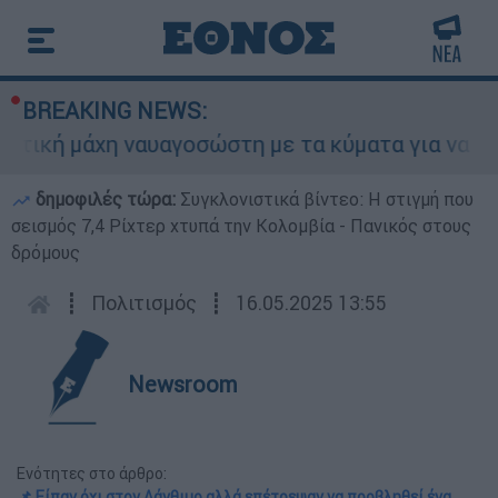
BREAKING NEWS:
ή μάχη ναυαγοσώστη με τα κύματα για να σώσει 
δημοφιλές τώρα:
Συγκλονιστικά βίντεο: Η στιγμή που
σεισμός 7,4 Ρίχτερ χτυπά την Κολομβία - Πανικός στους
δρόμους
┋
Πολιτισμός
┋
16.05.2025 13:55
Newsroom
Ενότητες στο άρθρο:
📌 Είπαν όχι στον Λάνθιμο αλλά επέτρεψαν να προβληθεί ένα