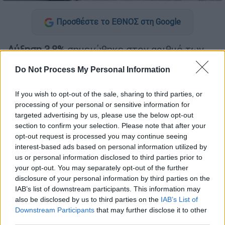
Προσθέστε το ΕΘΝΟΣ στη Google
Αύξηση 3,8%
σημειώθηκε στον αριθμό των
επισκεπτών στα
μουσεία
της χώρας τον
Do Not Process My Personal Information
Μάρτιο εφέτος σε σύγκριση με τον
αντίστοιχο μήνα του
2024
, ενώ υπήρξε και
If you wish to opt-out of the sale, sharing to third parties, or
αύξηση των επισκεπτών ελεύθερης εισόδου
processing of your personal or sensitive information for
κατά 29,3% και των εισπράξεων κατά 126,6%
targeted advertising by us, please use the below opt-out
section to confirm your selection. Please note that after your
(λόγω αλλαγής τιμολογιακής πολιτικής).
opt-out request is processed you may continue seeing
interest-based ads based on personal information utilized by
ΔΙΑΒΑΣΤΕ ΕΠΙΣΗΣ
us or personal information disclosed to third parties prior to
your opt-out. You may separately opt-out of the further
Ελλάδα
|
15.07.2025 16:46
disclosure of your personal information by third parties on the
IAB’s list of downstream participants. This information may
Τραγωδία στο Φαράγγι Βίκου: Νεκρή
also be disclosed by us to third parties on the
IAB’s List of
η 25χρονη Αμερικανίδα τουρίστρια
Downstream Participants
that may further disclose it to other
μετά από πτώση 40 μέτρων
third parties.