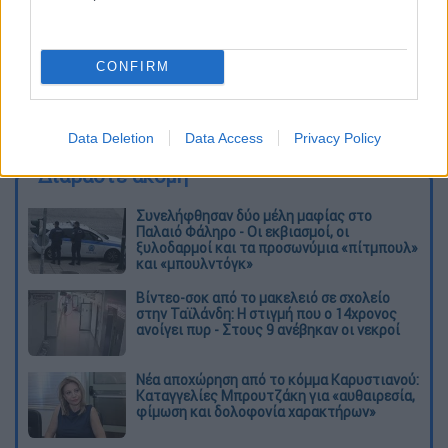
CONFIRM
Μουσεία
Data Deletion
Data Access
Privacy Policy
Διαβάστε ακόμη
Συνελήφθησαν δύο μέλη μαφίας στο
Παλαιό Φάληρο - Οι εκβιασμοί, οι
ξυλοδαρμοί και τα προσωνύμια «πίτμπουλ»
και «μπουλντόγκ»
Βίντεο-σοκ από το μακελειό σε σχολείο
στην Ταϊλάνδη: Η στιγμή που ο 14χρονος
ανοίγει πυρ - Στους 9 ανέβηκαν οι νεκροί
Νέα αποχώρηση από το κόμμα Καρυστιανού:
Καταγγελίες Μπρουτζάκη για «αυθαιρεσία,
φίμωση και δολοφονία χαρακτήρων»