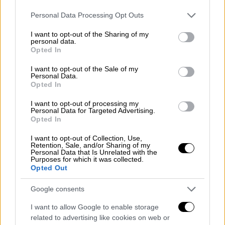
Please note that this website/app uses one or more Google
Personal Data Processing Opt Outs
services and may gather and store information including but
not limited to your visit or usage behaviour. You may click to
I want to opt-out of the Sharing of my
Το α' τρίμηνο, παρατηρείται σε σχέση με την
personal data.
grant or deny consent to Google and its third-party tags to
Opted In
αντίστοιχη περίοδο του 2024, αύξηση κατά
use your data for below specified purposes in below Google
consent section.
4,1% στους επισκέπτες, κατά 12,9% στους
I want to opt-out of the Sale of my
Personal Data.
επισκέπτες ελεύθερης εισόδου και κατά
Opted In
59,3% στις εισπράξεις.
I want to opt-out of processing my
Personal Data for Targeted Advertising.
Σύμφωνα επίσης με την
ΕΛΣΤΑΤ
, στους
Opted In
αρχαιολογικούς χώρους, τον
Μάρτιο
2025 σε
I want to opt-out of Collection, Use,
σύγκριση με τον αντίστοιχο μήνα του 2024,
Retention, Sale, and/or Sharing of my
Personal Data that Is Unrelated with the
καταγράφεται αύξηση των επισκεπτών κατά
Purposes for which it was collected.
3,3%, των επισκεπτών ελεύθερης εισόδου
Opted Out
κατά 1,3% και των εισπράξεων κατά 33,1%.
Google consents
Το α' τρίμηνο, παρατηρείται, σε σχέση με την
I want to allow Google to enable storage
αντίστοιχη περίοδο του 2024, αύξηση κατά
related to advertising like cookies on web or