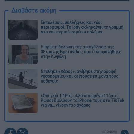
Διαβάστε ακόμη
Εκτελέσεις, συλλήψεις και νέοι
περιορισμοί: Το Ιράν σκληραίνει τη γραμμή
στο εσωτερικό εν μέσω πολέμου
Η πρώτη δήλωση της οικογένειας της
38χρονης Βρετανίδας που δολοφονήθηκε
στην Κυψέλη
Ντύθηκε «Χάρος», ανέβηκε στην οροφή
νοσοκομείου και κοιτούσε επίμονα τους
ασθενείς
«Όχι γκέι 17 Pro, αλλά σπασμένο 11άρι»:
Ρώσοι διαλύουν τα iPhone τους στο TikTok
για να... γίνουν πιο άνδρες
επόμενο