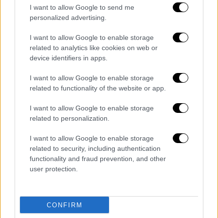
I want to allow Google to send me
personalized advertising.
I want to allow Google to enable storage
related to analytics like cookies on web or
device identifiers in apps.
I want to allow Google to enable storage
related to functionality of the website or app.
I want to allow Google to enable storage
Ο Τάκης Μπαγιάτης,
γνωστός για τη
related to personalization.
σεμνότητα και το πάθος του για το σανίδι,
I want to allow Google to enable storage
είχε αφιερώσει τα τελευταία χρόνια στην
related to security, including authentication
παραγωγή θεατρικών έργων
, διατηρώντας το
functionality and fraud prevention, and other
ιστορικό θέατρο Χατζηχρήστου.
user protection.
Στην τηλεόραση είχε συμμετάσχει, μεταξύ
άλλων,
στη δημοφιλή σειρά «Ορκιστείτε
CONFIRM
παρακαλώ» στις αρχές της δεκαετίας του