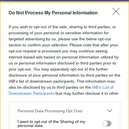
Η είδηση του θανάτου του
Do Not Process My Personal Information
Την είδηση του
θανάτου
του
γνωστοποίησε
If you wish to opt-out of the sale, sharing to third parties, or
ο Σπύρος Μπιμπίλας
με ανάρτησή του στα
processing of your personal or sensitive information for
targeted advertising by us, please use the below opt-out
μέσα κοινωνικής δικτύωσης, γράφοντας:
section to confirm your selection. Please note that after your
«Έφυγε σήμερα από τη ζωή ο Τάκης
opt-out request is processed you may continue seeing
Μπαγιατής, ηθοποιός και τα τελευταία
interest-based ads based on personal information utilized by
χρόνια παραγωγός θεάτρου, ένας πάντα
us or personal information disclosed to third parties prior to
your opt-out. You may separately opt-out of the further
δραστήριος και χιουμορίστας άνθρωπος που
disclosure of your personal information by third parties on the
τα τελευταία χρόνια κρατούσε το θέατρο
IAB’s list of downstream participants. This information may
Χατζηχρήστου. Συνεργάστηκα άψογα μαζί
also be disclosed by us to third parties on the
IAB’s List of
του και θα θυμάμαι πάντα πόσο πολύ με
Downstream Participants
that may further disclose it to other
third parties.
εκτιμούσε και μου συμπαραστεκόταν στο
έργο του ΤΑΣΕΗ.
Ο αποχαιρετισμός θα γίνει
Please note that this website/app uses one or more Google
Personal Data Processing Opt Outs
αύριο στις 11:30 στην ιδιαίτερη πατρίδα του,
services and may gather and store information including but
not limited to your visit or usage behaviour. You may click to
I want to opt-out of the Sharing of my
τη Δαύλεια
».
personal data.
grant or deny consent to Google and its third-party tags to