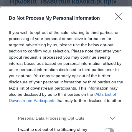
Ηρώδειο: Τελευταίο καλοκαίρι πριν
το τριετές κλείσιμο - Αναλυτικά το
πρόγραμμα
Do Not Process My Personal Information
If you wish to opt-out of the sale, sharing to third parties, or
processing of your personal or sensitive information for
Η ειδική μέρα
targeted advertising by us, please use the below opt-out
section to confirm your selection. Please note that after your
Οι επισκέπτες θα έχουν τη δυνατότητα να
opt-out request is processed you may continue seeing
interest-based ads based on personal information utilized by
περιηγηθούν χωρίς εισιτήριο σε χώρους
us or personal information disclosed to third parties prior to
πολιτιστικού ενδιαφέροντος που
your opt-out. You may separately opt-out of the further
διαχειρίζεται το Υπουργείο Πολιτισμού,
στο
disclosure of your personal information by third parties on the
πλαίσιο του εορτασμού που στοχεύει στην
IAB’s list of downstream participants. This information may
also be disclosed by us to third parties on the
IAB’s List of
ανάδειξη και προστασία της πολιτιστικής
Downstream Participants
that may further disclose it to other
κληρονομιάς
.
third parties.
Η 18η Απριλίου
έχει καθιερωθεί ως
Please note that this website/app uses one or more Google
Personal Data Processing Opt Outs
Παγκόσμια Ημέρα Μνημείων και Τοποθεσιών
services and may gather and store information including but
not limited to your visit or usage behaviour. You may click to
I want to opt-out of the Sharing of my
από την UNESCO και το ICOMOS,
με στόχο