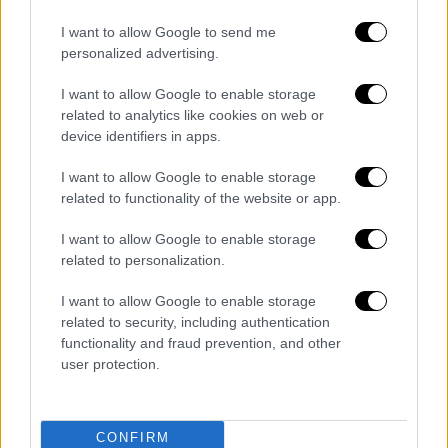
I want to allow Google to send me
Σημειώνεται ότι
το Μουσείο Ακρόπολης δεν
personalized advertising.
περιλαμβάνεται στο καθεστώς ελεύθερης
εισόδου
.
I want to allow Google to enable storage
related to analytics like cookies on web or
Οι ημερομηνίες δωρεάν εισόδου
device identifiers in apps.
Η είσοδος σε αρχαιολογικούς χώρους και
I want to allow Google to enable storage
related to functionality of the website or app.
μουσεία του Δημοσίου
είναι ελεύθερη
στις
εξής ημερομηνίες:
I want to allow Google to enable storage
related to personalization.
6 Μαρτίου (Ημέρα Μνήμης Μελίνας
Μερκούρη)
I want to allow Google to enable storage
18 Απριλίου (Διεθνής Ημέρα Μνημείων)
related to security, including authentication
functionality and fraud prevention, and other
18 Μαΐου (Διεθνής Ημέρα Μουσείων)
user protection.
Τελευταίο σαββατοκύριακο
Σεπτεμβρίου (Ευρωπαϊκές Ημέρες
Πολιτιστικής Κληρονομιάς)
CONFIRM