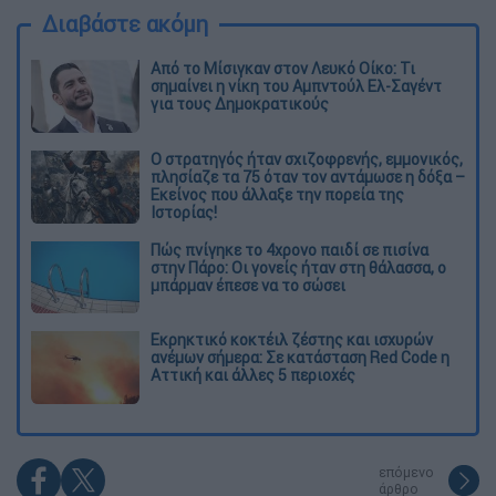
Διαβάστε ακόμη
Από το Μίσιγκαν στον Λευκό Οίκο: Τι
σημαίνει η νίκη του Αμπντούλ Ελ-Σαγέντ
για τους Δημοκρατικούς
O στρατηγός ήταν σχιζοφρενής, εμμονικός,
πλησίαζε τα 75 όταν τον αντάμωσε η δόξα –
Εκείνος που άλλαξε την πορεία της
Ιστορίας!
Πώς πνίγηκε το 4χρονο παιδί σε πισίνα
στην Πάρο: Οι γονείς ήταν στη θάλασσα, ο
μπάρμαν έπεσε να το σώσει
Εκρηκτικό κοκτέιλ ζέστης και ισχυρών
ανέμων σήμερα: Σε κατάσταση Red Code η
Αττική και άλλες 5 περιοχές
επόμενο
άρθρο