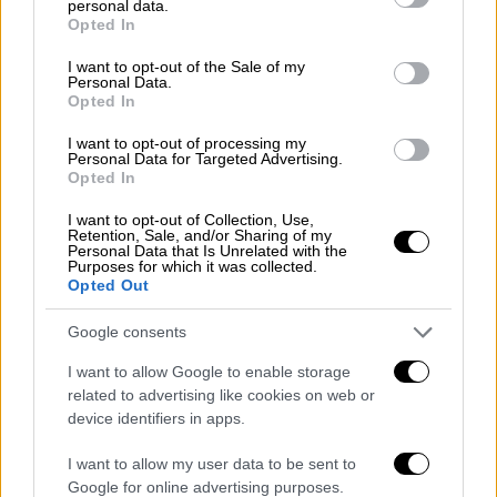
personal data.
grant or deny consent to Google and its third-party tags to
την ευαισθητοποίηση του κοινού γύρω από
Opted In
use your data for below specified purposes in below Google
τη σημασία διατήρησης της πολιτιστικής
consent section.
I want to opt-out of the Sale of my
ταυτότητας.
Personal Data.
Opted In
Για το 2026, το θέμα του εορτασμού
I want to opt-out of processing my
επικεντρώνεται
στην προστασία της «ζώσας
Personal Data for Targeted Advertising.
Opted In
κληρονομιάς» σε συνθήκες κρίσεων και
καταστροφών
, αναδεικνύοντας την ανάγκη
I want to opt-out of Collection, Use,
Retention, Sale, and/or Sharing of my
για συντονισμένη δράση μεταξύ
Personal Data that Is Unrelated with the
Purposes for which it was collected.
επιστημονικών φορέων, κοινοτήτων και
Opted Out
αρμόδιων αρχών.
Google consents
Στο πλαίσιο αυτό, το Ελληνικό ICOMOS
I want to allow Google to enable storage
διοργανώνει ειδική ημερίδα με επίκεντρο
related to advertising like cookies on web or
την περιοχή των Αχαρνές,
αναδεικνύοντας
device identifiers in apps.
τη σημασία διάσωσης και ανάδειξης μιας
ιστορικά σημαντικής περιοχής του
I want to allow my user data to be sent to
Google for online advertising purposes.
λεκανοπεδίου
.