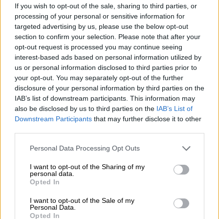
ενισχύοντας τη διεθνή της προβολή.
If you wish to opt-out of the sale, sharing to third parties, or
Χρωστάμε όλοι στην Ολυμπία. Και η
processing of your personal or sensitive information for
δέσμευσή μας είναι ξεκάθαρη: Θα
targeted advertising by us, please use the below opt-out
section to confirm your selection. Please note that after your
συνεχίσουμε να επενδύουμε, να
opt-out request is processed you may continue seeing
προστατεύουμε και να αναδεικνύουμε αυτόν
interest-based ads based on personal information utilized by
τον μοναδικό τόπο, αντάξια της ιστορίας και
us or personal information disclosed to third parties prior to
της παγκόσμιας σημασίας του».
your opt-out. You may separately opt-out of the further
disclosure of your personal information by third parties on the
Νέα δυναμική στον αρχαιολογικό
IAB’s list of downstream participants. This information may
also be disclosed by us to third parties on the
IAB’s List of
χώρο της Αρχαίας Ολυμπίας
Downstream Participants
that may further disclose it to other
third parties.
Η ανάδειξη των οικοδομημάτων της
ρωμαϊκής περιόδου προσδίδει νέα δυναμική
Please note that this website/app uses one or more Google
Personal Data Processing Opt Outs
services and may gather and store information including but
στον αρχαιολογικό χώρο της Αρχαίας
not limited to your visit or usage behaviour. You may click to
I want to opt-out of the Sharing of my
Ολυμπίας. Αναβαθμίζεται μια εξαιρετικά
personal data.
grant or deny consent to Google and its third-party tags to
Opted In
σημαντική μνημειακή ενότητα, η οποία
use your data for below specified purposes in below Google
εντάσσεται πλέον στον επισκέψιμο πυρήνα
consent section.
I want to opt-out of the Sale of my
Personal Data.
του χώρου, διευρύνοντάς τον κατά,
Opted In