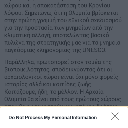
χώρου και η αποκατάσταση του Κρονίου
λόφου. Σημειώνω, ότι η Ολυμπία βρίσκεται
στην πρώτη γραμμή του εθνικού σχεδιασμού
για την προστασία των μνημείων από την
κλιματική αλλαγή, αποτελώντας βασικό
πυλώνα της στρατηγικής μας για τα μνημεία
παγκόσμιας κληρονομιάς της UNESCO.
Παράλληλα, πρωτοπορεί στον τομέα της
βιοποικιλότητας, αποδεικνύοντας ότι οι
αρχαιολογικοί χώροι είναι όχι μόνο φορείς
ιστορίας αλλά και κοιτίδες ζωής.
Κοιτάζουμε, ήδη, το μέλλον. Η Αρχαία
Ολυμπία θα είναι από τους πρώτους χώρους
όπου θα εφαρμοστούν καινοτόμες δράσεις
με χρήση τεχνητής νοημοσύνης και
Do Not Process My Personal Information
σύγχρονων ψηφιακών τεχνολογιών,