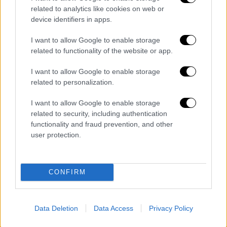
επαναφορά του μνημείου στην κατάσταση
related to analytics like cookies on web or
device identifiers in apps.
που βρισκόταν πριν τις γερμανικές
ανασκαφές και έγινε αναστήλωση και
I want to allow Google to enable storage
αποκατάσταση των αρχιτεκτονικών του
related to functionality of the website or app.
στοιχείων, που διασφαλίζουν τη
I want to allow Google to enable storage
μακροχρόνια προστασία και ανάδειξή του.
related to personalization.
Το συγκρότημα των Νοτίων Θερμών, εκτός
I want to allow Google to enable storage
του περιβόλου της Άλτεως, αποτελεί
related to security, including authentication
σύνθετο οικοδόμημα με ιδιαίτερη
functionality and fraud prevention, and other
αρχιτεκτονική και σημαντική ιστορική αξία.
user protection.
Οι εργασίες περιέλαβαν στερέωση,
αποκατάσταση και ανάδειξη των σωζόμενων
καταλοίπων, διαμόρφωση διαδρομών
CONFIRM
επισκεπτών και έργα αντιπλημμυρικής
προστασίας, καθιστώντας το μνημείο
Data Deletion
Data Access
Privacy Policy
πλήρως αναγνώσιμο και επισκέψιμο.