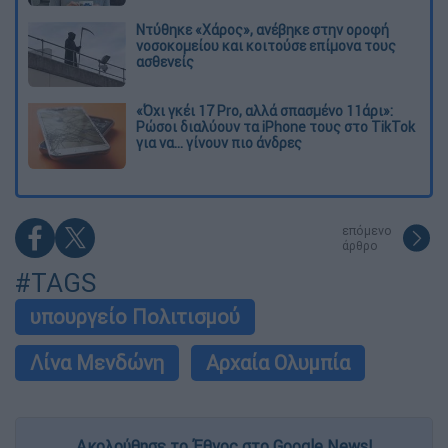
Ντύθηκε «Χάρος», ανέβηκε στην οροφή
νοσοκομείου και κοιτούσε επίμονα τους
ασθενείς
«Όχι γκέι 17 Pro, αλλά σπασμένο 11άρι»:
Ρώσοι διαλύουν τα iPhone τους στο TikTok
για να... γίνουν πιο άνδρες
επόμενο
άρθρο
#TAGS
υπουργείο Πολιτισμού
Λίνα Μενδώνη
Αρχαία Ολυμπία
Ακολούθησε το Έθνος στο Google News!