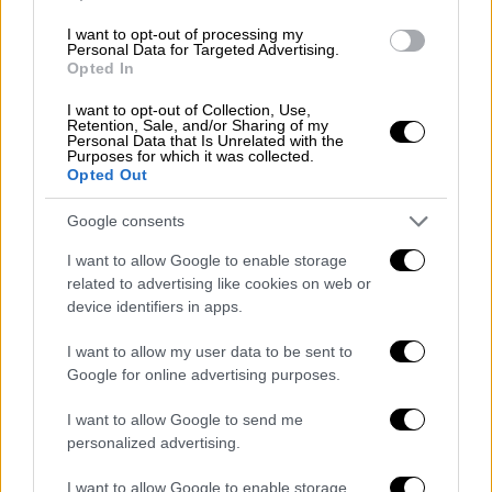
τουλάχιστον, δέκα στρέμματα. Με τον τρόπο
αυτό, επεκτείνεται η περιήγηση πέραν της
I want to opt-out of processing my
Personal Data for Targeted Advertising.
κλασικής αρχαιότητας, ενώ επιμηκύνεται
Opted In
ουσιαστικά ο χρόνος παραμονής των
I want to opt-out of Collection, Use,
επισκεπτών.
Retention, Sale, and/or Sharing of my
Personal Data that Is Unrelated with the
Purposes for which it was collected.
Η Παλαιοχριστιανική Βασιλική αποτελεί ένα
Opted Out
από τα σημαντικότερα μνημεία της Ολυμπίας,
καθώς διατηρεί πλήρως τα κατάλοιπα της
Google consents
κλασικής φάσης του κτηρίου, το οποίο,
I want to allow Google to enable storage
βάσει των ευρημάτων, έχει ταυτιστεί με το
related to advertising like cookies on web or
Εργαστήριο του Φειδία. Παράλληλα,
device identifiers in apps.
σώζονται σε μεγάλο ύψος οι τοιχοποιίες
I want to allow my user data to be sent to
της μεταγενέστερης ρωμαϊκής φάσης.
Google for online advertising purposes.
Πρόκειται για ένα από τα ελάχιστα μνημεία
I want to allow Google to send me
του χώρου με αδιάλειπτη χρήση από την
personalized advertising.
κλασική έως και τη βυζαντινή εποχή. Στο
πλαίσιο του έργου, επιτεύχθηκε η
I want to allow Google to enable storage