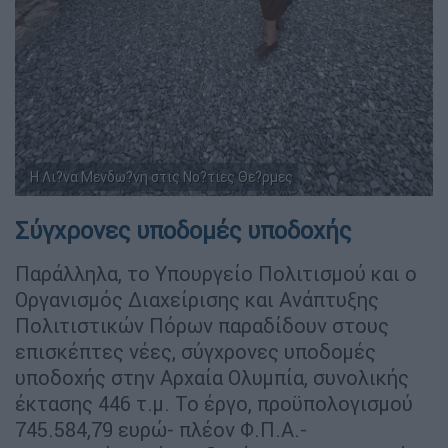
Η Λι?να Μενδω?νη στις Νο?τιες Θε?ρμες
Σύγχρονες υποδομές υποδοχής
Παράλληλα, το Υπουργείο Πολιτισμού και ο
Οργανισμός Διαχείρισης και Ανάπτυξης
Πολιτιστικών Πόρων παραδίδουν στους
επισκέπτες νέες, σύγχρονες υποδομές
υποδοχής στην Αρχαία Ολυμπία, συνολικής
έκτασης 446 τ.μ. Το έργο, προϋπολογισμού
745.584,79 ευρώ- πλέον Φ.Π.Α.-