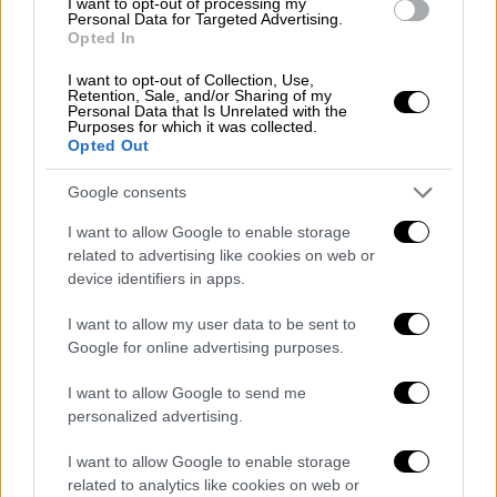
I want to opt-out of processing my
Personal Data for Targeted Advertising.
εξής: «Όταν έφτασε στη Γαλλία, το πρώτο
Opted In
από αυτά τα δύο θραύσματα, το οποίο
ανήκει
I want to opt-out of Collection, Use,
στη ζωφόρο του Παρθενώνα
και είναι
Retention, Sale, and/or Sharing of my
γνωστό ως
η πλάκα με τις Εργαστίνες
,
Personal Data that Is Unrelated with the
Purposes for which it was collected.
κατασχέθηκε από τους επαναστάτες το
Opted Out
1792. Η ένταξή του, επομένως, στη δημόσια
Google consents
περιουσία προηγείται του χρονολογικού
ορόσημου του 1815. Τι συμβαίνει όμως με το
I want to allow Google to enable storage
δεύτερο θραύσμα
, μια
μετόπη
(τμήμα
related to advertising like cookies on web or
device identifiers in apps.
ανάγλυφης παράστασης σε εσοχή) που
απεικονίζει έναν κένταυρο και μία Λαπιθίδα
;
I want to allow my user data to be sent to
Αυτό αποκτήθηκε από το Μουσείο του
Google for online advertising purposes.
Λούβρου το 1818, κατά τη διάρκεια
I want to allow Google to send me
δημοπρασίας. Επομένως, θα μπορούσε να
personalized advertising.
εμπίπτει στο πεδίο εφαρμογής του νόμου
και να επιστραφεί. Τα υπόλοιπα θραύσματα
I want to allow Google to enable storage
related to analytics like cookies on web or
που θεωρείται ότι ανήκουν στον Παρθενώνα