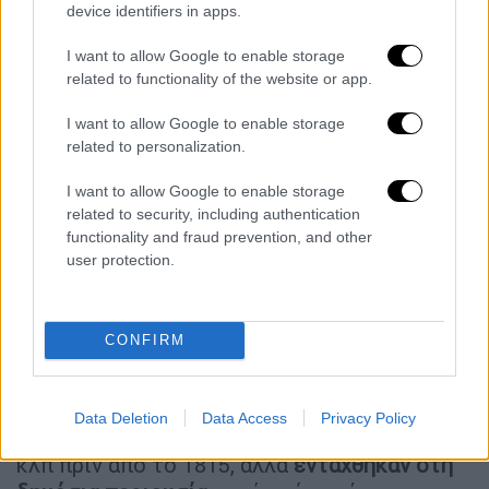
device identifiers in apps.
αποκτήθηκαν πολύ αργότερα. Μία κεφαλή
που ανήκε σε μετόπη πωλήθηκε στο
I want to allow Google to enable storage
Μουσείο του Λούβρου το 1880. Μια άλλη
related to functionality of the website or app.
κεφαλή πωλήθηκε το 1927 ενώ μια τρίτη
I want to allow Google to enable storage
κεφαλή, η οποία
ενδέχεται να προέρχεται
related to personalization.
από τη ζωφόρο
, δωρήθηκε το 1916».
I want to allow Google to enable storage
Μόνο ένα
αρχιτεκτονικό θραύσμα
του
related to security, including authentication
Παρθενώνα είχε αποτελέσει δωρεά πριν από
functionality and fraud prevention, and other
user protection.
το 1815, σημειώνει η Ελληνίδα δικηγόρος,
υποστηρίζοντας την άποψη ότι πολλά από
αυτά τα θραύσματα θα μπορούσαν, επομένως,
CONFIRM
να
εμπίπτουν στον νόμο
για τις επιστροφές.
Συνεχίζοντας η Κατερίνα Τιτή θέτει το
ερώτημα αν ο νέος νόμος εφαρμόζεται σε
Data Deletion
Data Access
Privacy Policy
αντικείμενα που λεηλατήθηκαν, κλάπηκαν
κλπ πριν από το 1815, αλλά
εντάχθηκαν στη