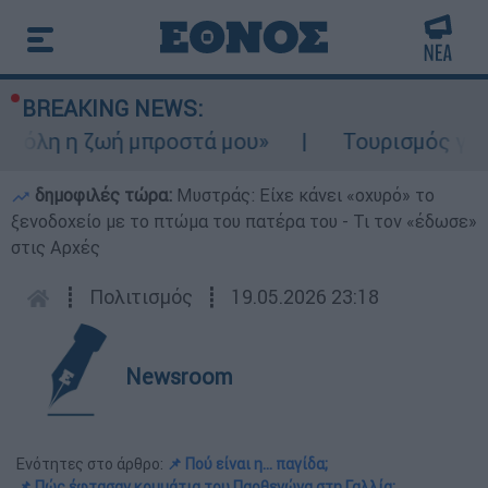
BREAKING NEWS:
 η ζωή μπροστά μου»
Τουρισμός για Ολους
δημοφιλές τώρα:
Μυστράς: Είχε κάνει «οχυρό» το
ξενοδοχείο με το πτώμα του πατέρα του - Τι τον «έδωσε»
στις Αρχές
┋
Πολιτισμός
┋
19.05.2026 23:18
Newsroom
Ενότητες στο άρθρο:
📌 Πού είναι η... παγίδα;
📌 Πώς έφτασαν κομμάτια του Παρθενώνα στη Γαλλία;