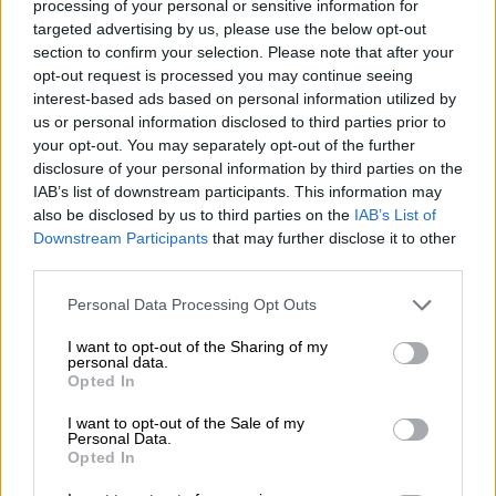
processing of your personal or sensitive information for
επιβεβαιωμένα, άλλα πιθανολογούμενα. Δύο
targeted advertising by us, please use the below opt-out
από αυτά
«ανακαλύφθηκαν» το 1788 και το
section to confirm your selection. Please note that after your
1789
από τον Λουί Φρανσουά Σεμπαστιάο
opt-out request is processed you may continue seeing
interest-based ads based on personal information utilized by
Φοβέλ (1753-1838), ζωγράφο, διπλωμάτη και
us or personal information disclosed to third parties prior to
αρχαιολόγο, ο οποίος τότε εργαζόταν για
your opt-out. You may separately opt-out of the further
τον πρέσβη της Γαλλίας στην Οθωμανική
disclosure of your personal information by third parties on the
Αυτοκρατορία. Ο Φοβέλ, όπως αναφέρεται
IAB’s list of downstream participants. This information may
στο άρθρο,
είχε λάβει σαφείς οδηγίες
από
also be disclosed by us to third parties on the
IAB’s List of
Downstream Participants
that may further disclose it to other
τον εργοδότη του, τα λόγια του οποίου
third parties.
έχουν μείνει στην ιστορία: «Πάρτε ό,τι
Please note that this website/app uses one or more Google
μπορείτε, χρησιμοποιήστε κάθε δυνατό
Personal Data Processing Opt Outs
services and may gather and store information including but
τρόπο, αγαπητέ μου, για να λεηλατήσετε
not limited to your visit or usage behaviour. You may click to
I want to opt-out of the Sharing of my
στην Αθήνα και στην επικράτειά της
personal data.
grant or deny consent to Google and its third-party tags to
Opted In
οτιδήποτε μπορεί να λεηλατηθεί (...).
Μη
use your data for below specified purposes in below Google
λυπηθείτε ούτε τους νεκρούς ούτε τους
consent section.
I want to opt-out of the Sale of my
Personal Data.
ζωντανούς
».
Opted In
Συνεχίζοντας η Κατερίνα Τιτή αναφέρει τα