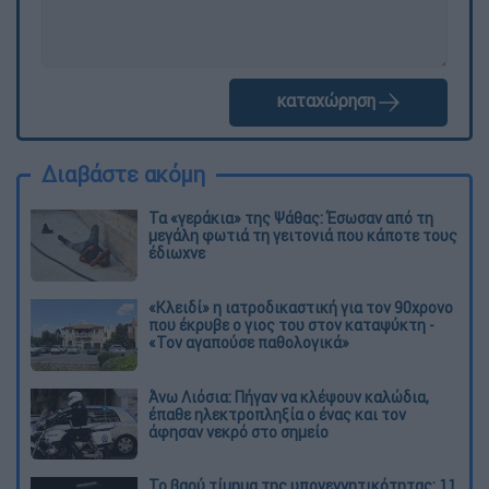
καταχώρηση
Διαβάστε ακόμη
Τα «γεράκια» της Ψάθας: Έσωσαν από τη
μεγάλη φωτιά τη γειτονιά που κάποτε τους
έδιωχνε
«Κλειδί» η ιατροδικαστική για τον 90χρονο
που έκρυβε ο γιος του στον καταψύκτη -
«Τον αγαπούσε παθολογικά»
Άνω Λιόσια: Πήγαν να κλέψουν καλώδια,
έπαθε ηλεκτροπληξία ο ένας και τον
άφησαν νεκρό στο σημείο
Το βαρύ τίμημα της υπογεννητικότητας: 11