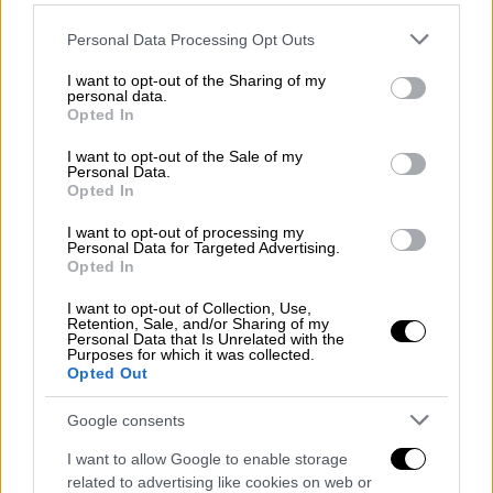
Please note that this website/app uses one or more Google
Personal Data Processing Opt Outs
services and may gather and store information including but
not limited to your visit or usage behaviour. You may click to
I want to opt-out of the Sharing of my
personal data.
grant or deny consent to Google and its third-party tags to
Opted In
use your data for below specified purposes in below Google
consent section.
I want to opt-out of the Sale of my
Personal Data.
Opted In
I want to opt-out of processing my
Personal Data for Targeted Advertising.
Opted In
I want to opt-out of Collection, Use,
Retention, Sale, and/or Sharing of my
Personal Data that Is Unrelated with the
Purposes for which it was collected.
Opted Out
Google consents
I want to allow Google to enable storage
related to advertising like cookies on web or