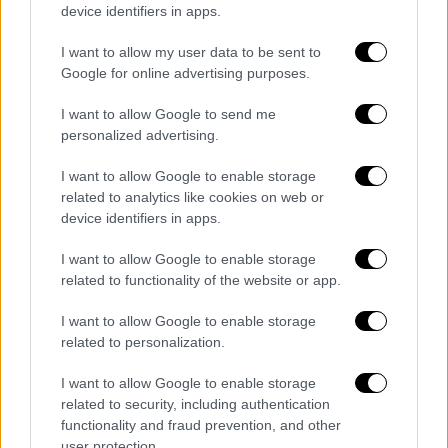
device identifiers in apps.
I want to allow my user data to be sent to
Google for online advertising purposes.
I want to allow Google to send me
personalized advertising.
I want to allow Google to enable storage
related to analytics like cookies on web or
«Δυστυχώς ακόμα ένας αγαπημένος μας
device identifiers in apps.
ηθοποιός έφυγε σήμερα από κοντά μας. Στα
91 του ο Τάκης Παναγόπουλος, ένας
I want to allow Google to enable storage
related to functionality of the website or app.
αθόρυβος και ακάματος ηθοποιός με
σημαντική πορεία στο θέατρο και με
I want to allow Google to enable storage
δεκάδες χαρακτηριστικούς ρόλους στον
related to personalization.
ελληνικό κινηματογράφο και την τηλεόραση.
I want to allow Google to enable storage
Ένας αγωνιστής, εργάτης του θεάτρου και
related to security, including authentication
πολιτικοποιημένος άνθρωπος. Η κηδεία του
functionality and fraud prevention, and other
θα γίνει στην ιδιαίτερη πατρίδα του, τη
user protection.