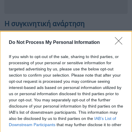
Η συγκινητική ανάρτηση
Τη δυσάρεστη είδηση γνωστοποίησε ο
Do Not Process My Personal Information
Σπύρος Μπιμπίλας μέσα από ανάρτησή του
στα μέσα κοινωνικής δικτύωσης,
If you wish to opt-out of the sale, sharing to third parties, or
αποχαιρετώντας τον συνάδελφό του με
processing of your personal or sensitive information for
λόγια αγάπης και εκτίμησης
.
targeted advertising by us, please use the below opt-out
section to confirm your selection. Please note that after your
Ο πρόεδρος του ΣΕΗ χαρακτήρισε τον Τάκη
opt-out request is processed you may continue seeing
Παναγόπουλο έναν «αθόρυβο και ακάματο»
interest-based ads based on personal information utilized by
ηθοποιό, που
άφησε το δικό του αποτύπωμα
us or personal information disclosed to third parties prior to
your opt-out. You may separately opt-out of the further
στο θέατρο, τον ελληνικό κινηματογράφο
disclosure of your personal information by third parties on the
και την τηλεόραση
, ενώ στάθηκε και στην
IAB’s list of downstream participants. This information may
κοινωνική και πολιτική του δράση.
also be disclosed by us to third parties on the
IAB’s List of
Downstream Participants
that may further disclose it to other
third parties.