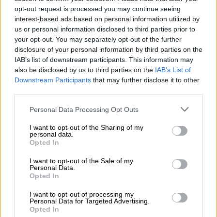
Κάλμπαρη.
opt-out request is processed you may continue seeing
interest-based ads based on personal information utilized by
Σε μια εποχή απόλυτης πολιτικής και
us or personal information disclosed to third parties prior to
κοινωνικής παρακμής, οι γυναίκες με αρχηγό
your opt-out. You may separately opt-out of the further
την Πραξαγόρα, την οποία ερμηνεύει η Σοφία
disclosure of your personal information by third parties on the
IAB’s list of downstream participants. This information may
Φιλιππίδου, μεταμφιέζονται σε άνδρες και
also be disclosed by us to third parties on the
IAB’s List of
καταφέρνουν να πάρουν την εξουσία
Downstream Participants
that may further disclose it to other
προτείνοντας ένα νέο καθεστώς
third parties.
κοινοκτημοσύνης. Το επαναστατικό σχέδιο
Please note that this website/app uses one or more Google
Personal Data Processing Opt Outs
της Πραξαγόρας, μοιάζει στη θεωρία
services and may gather and store information including but
ιδανικό, στην πράξη όμως θα αποδειχτεί
not limited to your visit or usage behaviour. You may click to
I want to opt-out of the Sharing of my
personal data.
ουτοπικό. Η παράσταση, με πολύ χιούμορ και
grant or deny consent to Google and its third-party tags to
Opted In
use your data for below specified purposes in below Google
μέσα από τον μουσικό πάντα κώδικα, θίγει
consent section.
I want to opt-out of the Sale of my
τα σημαντικότερα πολιτικά ζητήματα που
Personal Data.
συνεχίζουν να μας απασχολούν από την
Opted In
αρχαιότητα μέχρι σήμερα: Τι σημαίνει
I want to opt-out of processing my
δημοκρατία; Γιατί η εξουσία διαφθείρει;
Personal Data for Targeted Advertising.
Opted In
Είναι δυνατόν να κυβερνηθεί ένας τόπος με