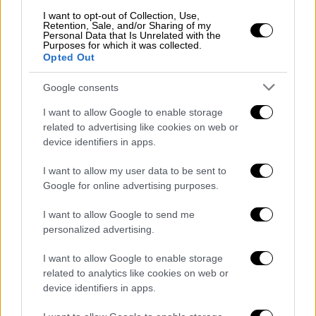
δικαιοσύνη και ίσες ευκαιρίες για όλους;
I want to opt-out of Collection, Use,
Retention, Sale, and/or Sharing of my
Personal Data that Is Unrelated with the
Purposes for which it was collected.
Opted Out
Google consents
I want to allow Google to enable storage
related to advertising like cookies on web or
device identifiers in apps.
I want to allow my user data to be sent to
Google for online advertising purposes.
I want to allow Google to send me
assemplywomen_wwwcstavroshabakis-24.jpg
personalized advertising.
Οι «
Εκκλησιάζουσες
» είναι μια κωμωδία
I want to allow Google to enable storage
related to analytics like cookies on web or
εξαιρετικά αιχμηρή και άκρως επίκαιρη. Στην
device identifiers in apps.
παράσταση, μέσα από τη μουσική και το
τραγούδι αναδεικνύεται τόσο η πολιτική,