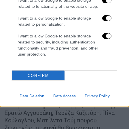
I want to allow Google to enable storage
όσο και η βαθιά ποιητική πλευρά του έργου:
related to functionality of the website or app.
αυτό το ονειρικό, υπερβατικό στοιχείο που
I want to allow Google to enable storage
τόσο περίτεχνα μπλέκει ο Αριστοφάνης με
related to personalization.
την τρέλα που χαρακτηρίζει το κωμικό του
σύμπαν.
I want to allow Google to enable storage
related to security, including authentication
Info:
functionality and fraud prevention, and other
user protection.
Τα σκηνικά και τα κοστούμια της
παράστασης είναι της Χριστίνας Κάλμπαρη, η
χορογραφία του Θοδωρή Πανά και παίζουν
CONFIRM
επίσης οι: Χριστόφορος Σταμπόγλης,
Χρήστος Γεροντίδης, Σάκης Καραθανάσης,
Data Deletion
Data Access
Privacy Policy
Ιωάννα Μαυρέα, Κώστας Μπουγιώτης,
Κατερίνα Λυπηρίδου, Γιώργος Στιβανάκης,
Ερατώ Αγγουράκη, Τερέζα Καζιτόρη, Πίνα
Κούλογλου, Ματίλντα Τούμπουρου.
Ζωντανά στη σκηνή θα βρίσκονται οι