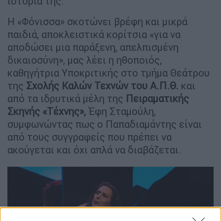
ιστορία της.
Η «Φόνισσα» σκοτώνει βρέφη και μικρά
παιδιά, αποκλειστικά κορίτσια «για να
αποδώσει μια παράξενη, απελπισμένη
δικαιοσύνη», μας λέει η ηθοποιός,
καθηγήτρια Υποκριτικής στο τμήμα Θεάτρου
της
Σχολής Καλών Τεχνών του Α.Π.Θ.
και
από τα ιδρυτικά μέλη της
Πειραματικής
Σκηνής «Τέχνης»,
Έφη Σταμούλη,
συμφωνώντας πως ο Παπαδιαμάντης είναι
από τους συγγραφείς που πρέπει να
ακούγεται και όχι απλά να διαβάζεται.