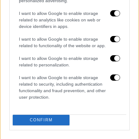
personalized advertising.
μεγάλη προσέλευση, δεν αποκλείεται να
I want to allow Google to enable storage
παραταθούν.
related to analytics like cookies on web or
device identifiers in apps.
I want to allow Google to enable storage
related to functionality of the website or app.
I want to allow Google to enable storage
related to personalization.
I want to allow Google to enable storage
related to security, including authentication
functionality and fraud prevention, and other
user protection.
i_fonissa_3.jpg
CONFIRM
Ως άλλη serial killer, η Έφη Σταμούλη
παρασύρει το κοινό στα μονοπάτια του