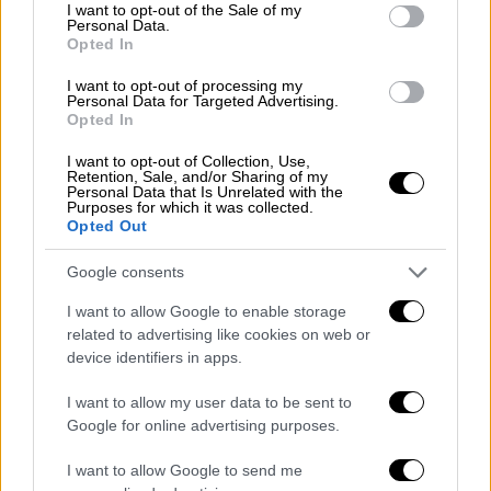
consent section.
I want to opt-out of the Sale of my
να περιγράφει το συλλογικό αίτημά του «να
Personal Data.
αναπνεύσει τον αέρα του βουνού».
Opted In
I want to opt-out of processing my
Σχεδόν 120 χρόνια μετά την πρώτη
Personal Data for Targeted Advertising.
δημοσίευση της «Φόνισσας», το 1903 στο
Opted In
περιοδικό «Παναθήναια», το κορυφαίο έργο
I want to opt-out of Collection, Use,
του Αλέξανδρου Παπαδιαμάντη, εξακολουθεί
Retention, Sale, and/or Sharing of my
Personal Data that Is Unrelated with the
να κεντρίζει το ενδιαφέρον, χάρη στην
Purposes for which it was collected.
Opted Out
πολυπλοκότητά του και το ανεξάντλητο των
αναγνώσεων και των ερμηνειών του. Στο
Google consents
ιδιαίτερο του χαρακτήρα της «Φόνισσας»
I want to allow Google to enable storage
εστιάζει και η παράσταση με πέντε γυναίκες
related to advertising like cookies on web or
επί σκηνής, που προσπαθούν να κατανοήσουν
device identifiers in apps.
τα πολλαπλά πρόσωπα της αινιγματικής
γριάς Χαδούλας ή Φραγκογιαννούς. Οι
I want to allow my user data to be sent to
Google for online advertising purposes.
παραστάσεις θα δίνονται στο Θέατρο Τ από
τις 4 ως τις 29 Οκτωβρίου -ήταν ήδη sold
I want to allow Google to send me
out την περασμένη Άνοιξη-, ενώ αν υπάρξει