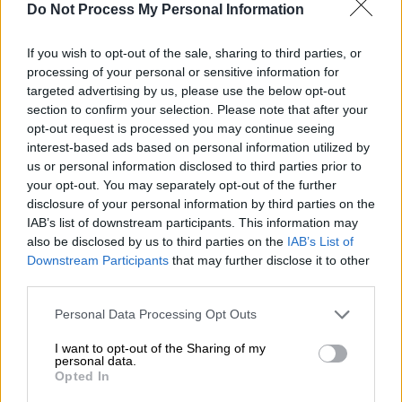
Do Not Process My Personal Information
If you wish to opt-out of the sale, sharing to third parties, or
processing of your personal or sensitive information for
targeted advertising by us, please use the below opt-out
section to confirm your selection. Please note that after your
opt-out request is processed you may continue seeing
i_fonissa_2.jpg
interest-based ads based on personal information utilized by
us or personal information disclosed to third parties prior to
Ο θεατρολόγος, ιδρυτής και «ψυχή» της
your opt-out. You may separately opt-out of the further
«Τέχνης», Νικηφόρος Παπανδρέου, μαζί και ο
disclosure of your personal information by third parties on the
IAB’s list of downstream participants. This information may
σκηνοθέτης, Πάνος Δεληνικόπουλος,
also be disclosed by us to third parties on the
IAB’s List of
εξηγούν πως δεν πρόκειται για μια
Downstream Participants
that may further disclose it to other
«διασκευή», αλλά για αυτούσιο το κείμενο
third parties.
που Παπαδιαμάντη, για την ακρίβεια
Please note that this website/app uses one or more Google
Personal Data Processing Opt Outs
σπαράγματα του κειμένου. Για τον
services and may gather and store information including but
σκηνοθέτη, «η Φόνισσα», δεν ηχεί σαν μια
not limited to your visit or usage behaviour. You may click to
I want to opt-out of the Sharing of my
personal data.
φωνή, αλλά μάλλον σαν χορός, που κατά
grant or deny consent to Google and its third-party tags to
Opted In
use your data for below specified purposes in below Google
βάθος δεν κάνει τίποτα περισσότερο από το