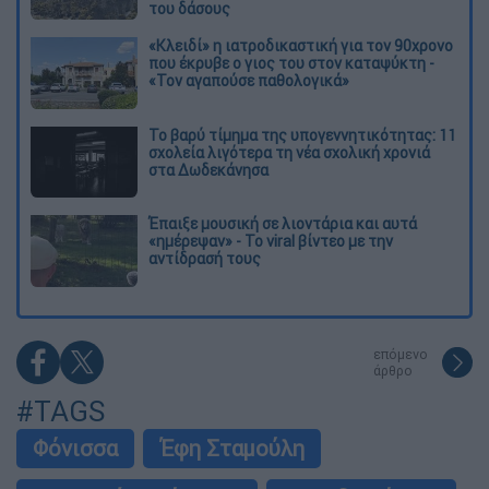
του δάσους
«Κλειδί» η ιατροδικαστική για τον 90χρονο
που έκρυβε ο γιος του στον καταψύκτη -
«Τον αγαπούσε παθολογικά»
Το βαρύ τίμημα της υπογεννητικότητας: 11
σχολεία λιγότερα τη νέα σχολική χρονιά
στα Δωδεκάνησα
Έπαιξε μουσική σε λιοντάρια και αυτά
«ημέρεψαν» - Το viral βίντεο με την
αντίδρασή τους
επόμενο
άρθρο
#TAGS
Φόνισσα
Έφη Σταμούλη