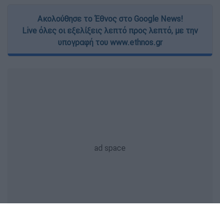
Ακολούθησε το Έθνος στο Google News!
Live όλες οι εξελίξεις λεπτό προς λεπτό, με την
υπογραφή του www.ethnos.gr