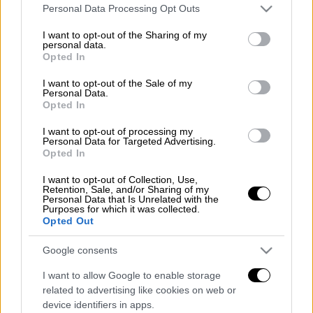
Please note that this website/app uses one or more Google
Personal Data Processing Opt Outs
services and may gather and store information including but
Το σημερινό συναυλιακό κοινό είναι μέσα
not limited to your visit or usage behaviour. You may click to
I want to opt-out of the Sharing of my
στην «πολυτέλεια». Εκείνοι και εκείνες που
personal data.
grant or deny consent to Google and its third-party tags to
Opted In
συνηθίζουν να πηγαίνουν σε συναυλίες και να
use your data for below specified purposes in below Google
consent section.
βλέπουν τα συγκροτήματα και τους
I want to opt-out of the Sale of my
Personal Data.
καλλιτέχνες που έρχονται από το
Opted In
εξωτερικό, «μοιράζουν» τη συνήθειά τους σε
I want to opt-out of processing my
διάφορους χώρους. Τόσο το καλοκαίρι όσο
Personal Data for Targeted Advertising.
και τον χειμώνα, οι συναυλιακοί χώροι που
Opted In
φιλοξενούν τις μπάντες και τα solo live είναι
I want to opt-out of Collection, Use,
μπόλικοι...
Retention, Sale, and/or Sharing of my
Personal Data that Is Unrelated with the
Purposes for which it was collected.
Διαβάστε περισσότερα στο
menshouse.gr
Opted Out
Διαβάστε ακόμη
Google consents
I want to allow Google to enable storage
«Είχαν άδεια για τις Αλυκές,
related to advertising like cookies on web or
προσγειώθηκαν στο... Σαρακήνικο:
Προθεσμία να απολογηθούν ζήτησαν
device identifiers in apps.
χειριστής και ιδιοκτήτης