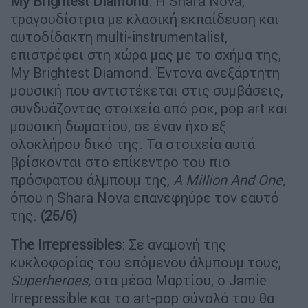
My
Brightest
Diamond
: Η Shara Nova,
τραγουδίστρια με κλασική εκπαίδευση και
αυτοδίδακτη multi-instrumentalist,
επιστρέφει στη χώρα μας με το σχήμα της,
My Brightest Diamond. Έντονα ανεξάρτητη
μουσική που αντιστέκεται στις συμβάσεις,
συνδυάζοντας στοιχεία από ροκ, pop art και
μουσική δωματίου, σε έναν ήχο εξ
ολοκλήρου δικό της. Τα στοιχεία αυτά
βρίσκονται στο επίκεντρο του πιο
πρόσφατου άλμπουμ της,
A Million And One,
όπου η Shara Nova επανεφηύρε τον εαυτό
της.
(25/6)
The Irrepressibles
: Σε αναμονή της
κυκλοφορίας του επόμενου άλμπουμ τους,
Superheroes
,
στα μέσα Μαρτίου, ο Jamie
Irrepressible και το art-pop σύνολό του θα