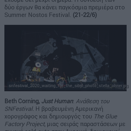
δύο έργων θα κάνει παγκόσμια πρεμιέρα στο
Summer Nostos Festival.
(21-22/6)
snfestival_2020_waiting_for_the_sibyl_photo_stella_olivier.jpg
Beth
Corning
,
Just
Human
:
Ανάθεση του
SNFestival
.
Η βραβευμένη Αμερικανή
χορογράφος και δημιουργός του
The
Glue
Factory
Project
, μιας σειράς παραστάσεων με