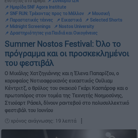
Ενότητες στο άρθρο:
📌 Συνέδριο ΙΣΝ
📌 Ημερίδα SNF Agora Institute
📌 SNF RUN: Τρέχοντας προς το Μέλλον
📌 Μουσική
📌 Παραστατικές τέχνες
📌 Εικαστικά
📌 Selected Shorts
📌 Midnight Screenings
📌 Nostos University
📌 Δραστηριότητες για Παιδιά και Οικογένειες
Summer Nostos Festival: Όλο το
πρόγραμμα και οι προσκεκλημένοι
του φεστιβάλ
Ο Μιχάλης Χατζηγιάννης και η Έλενα Παπαρίζου, ο
κορυφαίος Νοτιοαφρικανός εικαστικός Ουίλιαμ
Κέντριτζ, ο θρύλος του σκακιού Γκάρι Κασπάροφ και ο
πρωτοπόρος στον τομέα της Τεχνητής Νοημοσύνης,
Στιούαρτ Ράσελ, δίνουν ραντεβού στο πολυσυλλεκτικό
φεστιβάλ του Ιουνίου
🕛 χρόνος ανάγνωσης: 19 λεπτά ┋