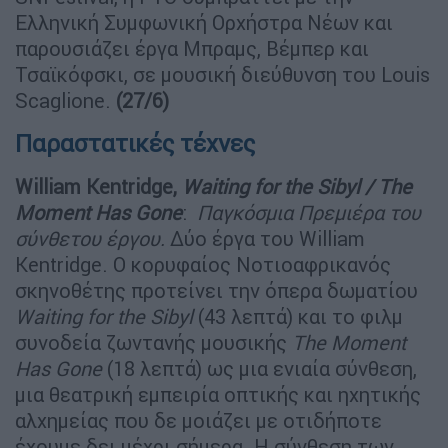
Ελληνική Συμφωνική Ορχήστρα Νέων και
παρουσιάζει έργα Μπραμς, Βέμπερ και
Τσαϊκόφσκι, σε μουσική διεύθυνση του Louis
Scaglione.
(27/6)
Παραστατικές τέχνες
William
Kentridge
,
Waiting
for
the
Sibyl
/
The
Moment
Has
Gone
:
Παγκόσμια Πρεμιέρα του
σύνθετου έργου.
Δύο έργα του William
Kentridge. Ο κορυφαίος Νοτιοαφρικανός
σκηνοθέτης προτείνει την όπερα δωματίου
Waiting
for
the
Sibyl
(43 λεπτά) και το φιλμ
συνοδεία ζωντανής μουσικής
The
Moment
Has
Gone
(18 λεπτά) ως μια ενιαία σύνθεση,
μια θεατρική εμπειρία οπτικής και ηχητικής
αλχημείας που δε μοιάζει με οτιδήποτε
έχουμε δει μέχρι σήμερα. Η σύνθεση των