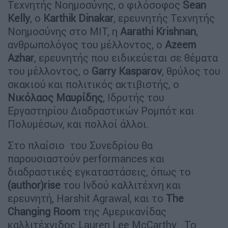
Τεχνητής Νοημοσύνης, ο φιλόσοφος
Sean
Kelly
, ο
Karthik
Dinakar
, ερευνητής Τεχνητής
Νοημοσύνης στο MIT, η
Aarathi
Krishnan
,
ανθρωπολόγος του μέλλοντος, ο
Azeem
Azhar
, ερευνητής που ειδικεύεται σε θέματα
του μέλλοντος, ο
Garry
Kasparov
, θρύλος του
σκακιού και πολιτικός ακτιβιστής, o
Νικόλαος Μαυρίδης
, Ιδρυτής του
Εργαστηρίου Διαδραστικών Ρομπότ και
Πολυμέσων, και πολλοί άλλοι.
Στο πλαίσιο του Συνεδρίου θα
παρουσιαστούν performances και
διαδραστικές εγκαταστάσεις, όπως το
(author)rise
του Ινδού καλλιτέχνη και
ερευνητή, Ηarshit Agrawal, και το
The
Changing Room
της Αμερικανίδας
καλλιτέχνιδος Lauren Lee McCarthy. Το