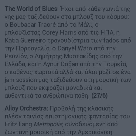
The World of
B
lues
: Ήχοι από κάθε γωνιά της
γης μας ταξιδεύουν στα μπλουζ του κόσμου:
ο Boubacar Traoré από το Μάλι, ο
μπλουζίστας Corey Harris από τις ΗΠΑ, η
Katia Guerreiro τραγουδίστρια των fados από
την Πορτογαλία, ο Danyèl Waro από την
Ρεϋνιόν, ο Δημήτρης Μυστακίδης από την
Ελλάδα, και η Aynur Doğan από την Τουρκία,
ο καθένας χωριστά αλλά και όλοι μαζί σε ένα
jam session μας ταξιδεύουν στη μουσική των
μπλουζ που εκφράζει μοναδικά και
αυθεντικά τα ανθρώπινα πάθη.
(27/6)
Alloy
Orchestra
:
Προβολή της κλασικής
πλέον ταινίας επιστημονικής φαντασίας του
Fritz Lang
Metropolis
, συνοδευόμενη από
ζωντανή μουσική από την Αμερικάνικη