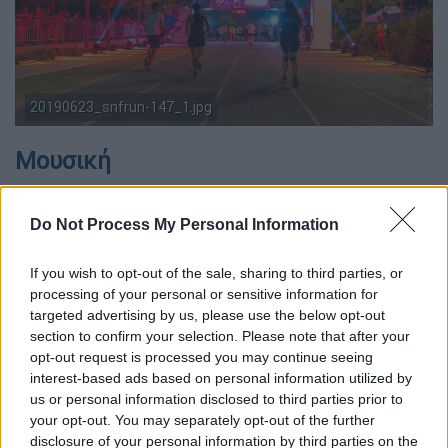
20190623_snfrun-147_1.jpg
Μουσική
Burna Boy
: Με απανωτά sold outs και ηχηρές
Do Not Process My Personal Information
συνεργασίες, ο δυναμικά ανερχόμενος
Νιγηριανός Burna Boy που έχει δημιουργήσει
If you wish to opt-out of the sale, sharing to third parties, or
τη δική του afro-fusion μουσική -έναν
processing of your personal or sensitive information for
συνδυασμό afrobeat, dancehall, hip-hop και
targeted advertising by us, please use the below opt-out
R&B- έρχεται για πρώτη φορά στην Ελλάδα,
section to confirm your selection. Please note that after your
για μια μοναδική εμφάνιση στο SNFestival.
opt-out request is processed you may continue seeing
interest-based ads based on personal information utilized by
(21/6)
us or personal information disclosed to third parties prior to
your opt-out. You may separately opt-out of the further
Clean Bandit (
DJ
set)
: Ο Luke Patterson της
disclosure of your personal information by third parties on the