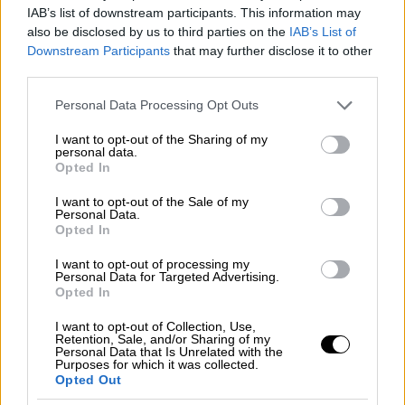
διάσημης βρετανικής μπάντας, που συνεχίζει
IAB’s list of downstream participants. This information may
τις επιτυχίες της συνδυάζοντας
also be disclosed by us to third parties on the
IAB’s List of
διαφορετικά είδη μουσικής -ηλεκτρονική,
Downstream Participants
that may further disclose it to other
third parties.
χορευτική, κλασική, R&B και ποπ- έρχεται για
πρώτη φορά στην Αθήνα για ένα μοναδικό DJ
Please note that this website/app uses one or more Google
Personal Data Processing Opt Outs
set.
(23/6)
services and may gather and store information including but
not limited to your visit or usage behaviour. You may click to
I want to opt-out of the Sharing of my
personal data.
Caribou
: Ο πολυτάλαντος μουσικός, Dan
grant or deny consent to Google and its third-party tags to
Opted In
use your data for below specified purposes in below Google
Snaith, δεν παύει ποτέ να πειραματίζεται και
consent section.
I want to opt-out of the Sale of my
δικαιωματικά θεωρείται ένας από τους πιο
Personal Data.
σημαντικούς δημιουργούς σύγχρονης
Opted In
ηλεκτρονικής μουσικής της τελευταίας
I want to opt-out of processing my
δεκαετίας. Τον Φεβρουάριου του 2020
Personal Data for Targeted Advertising.
Opted In
επιστρέφει με το νέο του άλμπουμ,
Suddenly
,
το οποίο θα παρουσιάσει στο SNFestival,
I want to opt-out of Collection, Use,
Retention, Sale, and/or Sharing of my
δίνοντας ένα εντυπωσιακό οπτικοακουστικό
Personal Data that Is Unrelated with the
Purposes for which it was collected.
show με τη συνοδεία βιντεο-προβολών.
Opted Out
(24/6)