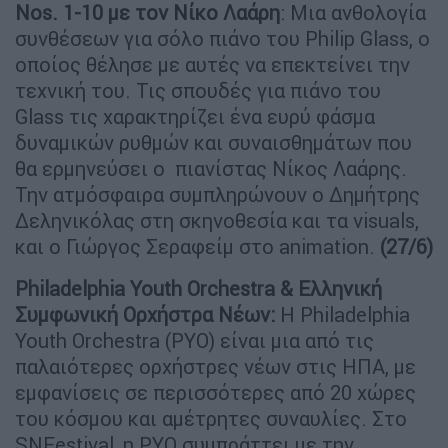
Nos. 1-10 με τον Νίκο Λαάρη
: Μια ανθολογία
συνθέσεων για σόλο πιάνο του Philip Glass, o
οποίος θέλησε με αυτές να επεκτείνει την
τεχνική του. Τις σπουδές για πιάνο του
Glass τις χαρακτηρίζει ένα ευρύ φάσμα
δυναμικών ρυθμών και συναισθημάτων που
θα ερμηνεύσει ο πιανίστας Νίκος Λαάρης.
Την ατμόσφαιρα συμπληρώνουν ο Δημήτρης
Δεληνικόλας στη σκηνοθεσία και τα visuals,
και ο Γιώργος Σεραφείμ στο animation.
(27/6)
Philadelphia
Youth
Orchestra
& Ελληνική
Συμφωνική Ορχήστρα Νέων:
H Philadelphia
Youth Orchestra (PYO) είναι μια από τις
παλαιότερες ορχήστρες νέων στις ΗΠΑ, με
εμφανίσεις σε περισσότερες από 20 χώρες
του κόσμου και αμέτρητες συναυλίες. Στο
SNFestival, η PYO συμπράττει με την