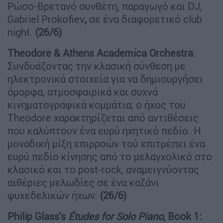
Ρώσο-Βρετανό συνθέτη, παραγωγό και DJ,
Gabriel Prokofiev
,
σε ένα διαφορετικό club
night.
(26/6)
Theodore &
Athens
Academica
Orchestra
:
Συνδυάζοντας την κλασική σύνθεση με
ηλεκτρονικά στοιχεία για να δημιουργήσει
όμορφα, ατμοσφαιρικά και συχνά
κινηματογραφικά κομμάτια, ο ήχος του
Theodore χαρακτηρίζεται από αντιθέσεις
που καλύπτουν ένα ευρύ ηχητικό πεδίο. Η
μοναδική μίξη επιρροών τού επιτρέπει ένα
ευρύ πεδίο κίνησης από το μελαγχολικό στο
κλασικό και το post-rock, αναμειγνύοντας
αιθέριες μελωδίες σε ένα καζάνι
ψυχεδελικών ήχων.
(26/6)
Philip Glass’
s
Études for Solo Piano
, Book 1: