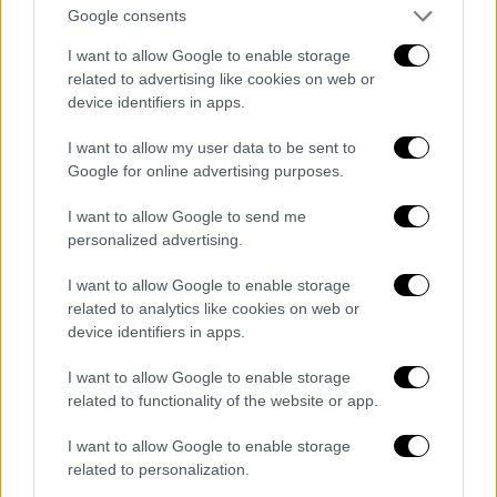
Google consents
I want to allow Google to enable storage
related to advertising like cookies on web or
device identifiers in apps.
I want to allow my user data to be sent to
Google for online advertising purposes.
I want to allow Google to send me
personalized advertising.
I want to allow Google to enable storage
snfestival_2020_caribou-thomas_neukum_-
related to analytics like cookies on web or
_mural_stamford_hill_estate_by_artist_amber_elise.jpg
device identifiers in apps.
Cut
Copy
:
Η Αυστραλιανή μπάντα που ξέρει
I want to allow Google to enable storage
να κάνει πάρτι, επιστρέφει στις ευρωπαϊκές
related to functionality of the website or app.
σκηνές. Χορευτική μουσική από το
I want to allow Google to enable storage
τετραμελές electro-pop γκρουπ που
related to personalization.
υπόσχεται να ανεβάσει τη διάθεση του