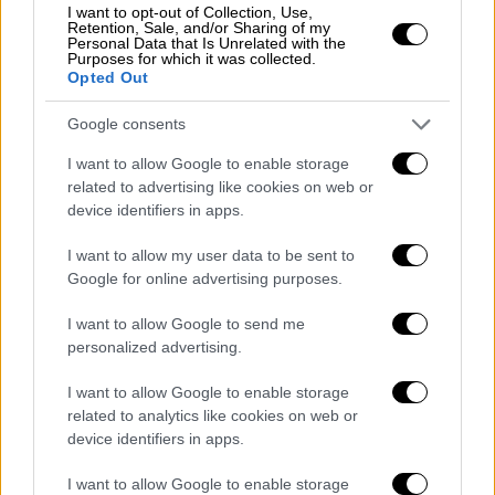
συνολικά για την Εκκλησία και με αυτό τον
I want to opt-out of Collection, Use,
Retention, Sale, and/or Sharing of my
τρόπο βγαίνει «κερδισμένο» και το
Personal Data that Is Unrelated with the
Purposes for which it was collected.
Πανελλήνιο Ιερό Ίδρυμα Ευαγγελιστρίας
Opted Out
Τήνου, δηλαδή ένα κρατικό νομικό πρόσωπο
δημοσίου δικαίου.
Google consents
I want to allow Google to enable storage
«Η νομοθέτηση της δυνατότητας ενός
related to advertising like cookies on web or
εκκλησιαστικού φορέα να συμφωνήσει τον
device identifiers in apps.
διακανονισμό σε δόσεις των οικονομικών
απαιτήσεών του με τον οφειλέτη του, όταν
I want to allow my user data to be sent to
Google for online advertising purposes.
μάλιστα πρόκειται για το κρατικό Ιερό
Ίδρυμα Ευαγγελιστρίας Τήνου, αποτελεί
I want to allow Google to send me
αξιέπαινη αρωγή από το Κράτος και την
personalized advertising.
Εκκλησία προς το Ίδρυμα.
I want to allow Google to enable storage
Κάθε στήριξη προς το Ιερό Ίδρυμα γίνεται
related to analytics like cookies on web or
device identifiers in apps.
επ’ ωφελεία της βιωσιμότητάς του και του
κοινωνικού συνόλου, που ευεργετείται από
I want to allow Google to enable storage