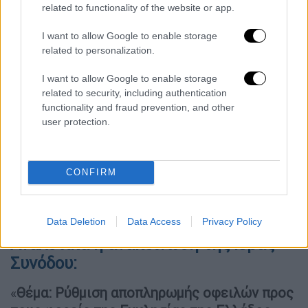
το Ίδρυμα, και όχι προς αθέμιτη ή ατομική
related to functionality of the website or app.
εξυπηρέτηση των προσώπων, που ασκούν το
I want to allow Google to enable storage
καθήκον διοικήσεως του Ιδρύματος»
related to personalization.
αναφέρει η Ιερά Σύνοδος στην ανακοίνωσή
της.
I want to allow Google to enable storage
related to security, including authentication
Να σημειωθεί ότι το Ίδρυμα στα 200 χρόνια
functionality and fraud prevention, and other
user protection.
λειτουργίας του, από το 1823 μέχρι σήμερα,
έχει προσφέρει ένα ανεκτίμητο εθνικό,
κοινωνικό, εκκλησιαστικό και φιλανθρωπικό
CONFIRM
έργο και ποτέ δεν έχει ζητήσει κρατική
επιχορήγηση, ενώ αντίθετα πληρώνει προς
το κράτος του όλες τις υποχρεώσεις του.
Data Deletion
Data Access
Privacy Policy
Αναλυτικά η ανακοίνωση της Ιεράς
Συνόδου:
«
Θέμα: Ρύθμιση αποπληρωμής οφειλών προς