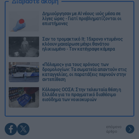
Διαβάστε ακόμη
Δημιούργησαν με AI νέους ιούς μέσα σε
λίγες ώρες - Γιατί προβληματίζονται οι
επιστήμονες
Σαν το τρομακτικό It: 15χρονο ντυμένος
κλόουν μαχαίρωσε μέχρι θανάτου
ηλικιωμένο - Τον κατέγραψε κάμερα
«Πόλεμος» για τους χρόνους των
δρομολογίων: Τα σωματεία απαντούν στις
καταγγελίες, οι παρατάξεις περνούν στην
αντεπίθεση
Κόλαφος ΟΟΣΑ: Στην τελευταία θέση η
Ελλάδα για το πραγματικό διαθέσιμο
εισόδημα των νοικοκυριών
επόμενο
άρθρο