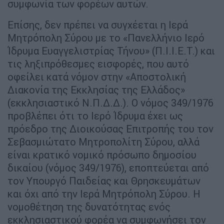
συμφωνία των φορέων αυτών.
Επίσης, δεν πρέπει να συγχέεται η Ιερά
Μητρόπολη Σύρου με το «Πανελλήνιο Ιερό
Ίδρυμα Ευαγγελιστρίας Τήνου» (Π.Ι.Ι.Ε.Τ.) και
τις ληξιπρόθεσμες εισφορές, που αυτό
οφείλει κατά νόμον στην «Αποστολική
Διακονία της Εκκλησίας της Ελλάδος»
(εκκλησιαστικό Ν.Π.Δ.Δ.). Ο νόμος 349/1976
προβλέπει ότι το Ιερό Ίδρυμα έχει ως
πρόεδρο της Διοικούσας Επιτροπής του τον
Σεβασμιώτατο Μητροπολίτη Σύρου, αλλά
είναι κρατικό νομικό πρόσωπο δημοσίου
δικαίου (νόμος 349/1976), εποπτεύεται από
τον Υπουργό Παιδείας και Θρησκευμάτων
και όχι από την Ιερά Μητρόπολη Σύρου. Η
νομοθέτηση της δυνατότητας ενός
εκκλησιαστικού φορέα να συμφωνήσει τον