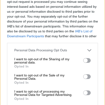
opt-out request is processed you may continue seeing
εγένετο…
interest-based ads based on personal information utilized by
us or personal information disclosed to third parties prior to
Γίνεται, λοιπόν, αντιληπτό -με αφορμή το
your opt-out. You may separately opt-out of the further
συγκεκριμένο ζήτημα- ότι ευεργετούνται
disclosure of your personal information by third parties on the
πληθώρα ατόμων, αλλά και νομικών
IAB’s list of downstream participants. This information may
also be disclosed by us to third parties on the
IAB’s List of
προσώπων που έχουν ληξιπρόθεσμες
Downstream Participants
that may further disclose it to other
οφειλές προς την Εκκλησία.
third parties.
Αξίζει να αναφερθεί ότι το Ιερό Ίδρυμα
Please note that this website/app uses one or more Google
Personal Data Processing Opt Outs
Τήνου είναι κρατικό νομικό πρόσωπο
services and may gather and store information including but
not limited to your visit or usage behaviour. You may click to
I want to opt-out of the Sharing of my
δημοσίου δικαίου (νόμος 349/1976),
personal data.
grant or deny consent to Google and its third-party tags to
εποπτεύεται από τον εκάστοτε υπουργό
Opted In
use your data for below specified purposes in below Google
Παιδείας και Θρησκευμάτων και όχι από την
consent section.
I want to opt-out of the Sale of my
Ιερά Μητρόπολη Σύρου, παρόλο που έχει ως
Personal Data.
Opted In
πρόεδρο της Διοικούσας Επιτροπής του τον
μητροπολίτη Σύρου.
I want to opt-out of processing my
Personal Data for Targeted Advertising.
Opted In
Επομένως, το άρθρο 90 είναι ευεργετικό