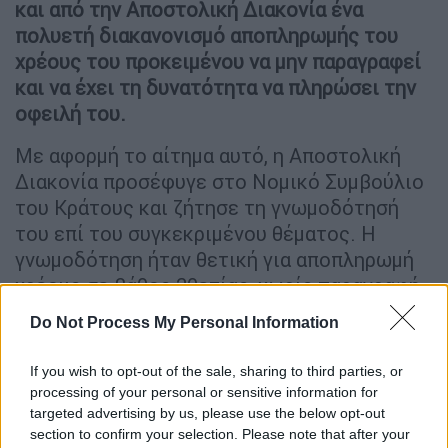
και από την Αποστολική Διακονία ένα
πολυετή διακανονισμό αποπληρωμής του
χρέους του προκειμένου να μην παραγραφεί
και να έχει τη δυνατότητα να πληρώσει την
οφειλή του.
Με αφορμή το αίτημα αυτό, η Αποστολική
Διακονία προσέφυγε στο Νομικό Συμβούλιο
του Κράτους και ζήτησε τη γνωμοδότησή
του επί του συγκεκριμένου θέματος. Η
γνωμοδότηση ήταν θετική για αποπληρωμή
χρέους σε βάθος 20ετίας, χωρίς παραγραφή
αυτού, με την προϋπόθεση να γίνει σχετική
Do Not Process My Personal Information
νομοθετική ρύθμιση στη Βουλή. Ταυτόχρονα,
όμως, η Ιερά Σύνοδος στις αρχές του έτους,
If you wish to opt-out of the sale, sharing to third parties, or
με ομόφωνη απόφασή της, ζήτησε από το
processing of your personal or sensitive information for
Υπουργείο Οικονομικών να προετοιμαστεί η
targeted advertising by us, please use the below opt-out
section to confirm your selection. Please note that after your
σχετική νομοθετική ρύθμιση. Όπερ και