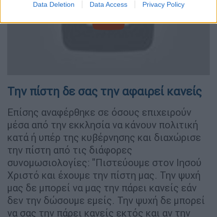
Data Deletion
Data Access
Privacy Policy
video
Την πίστη δε σας την αφαιρεί κανείς
Επίσης αναφέρθηκε σε όσους επιχειρούν
μέσα από την εκκλησία να κάνουν πολιτική
κατά ή υπέρ της κυβέρνησης και διαχώρισε
την πίστη από τις διάφορες
συνομωσιολογίες: "Πιστεύουμε στον Ιησού
Χριστό και έχουμε την πίστη μας. Την ψυχή
μας δε μπορεί να μας την πάρει κανείς εάν
δεν την δώσουμε εμείς. Την ψυχή δε μπορεί
να σας την πάρει κανείς εκτός και αν την