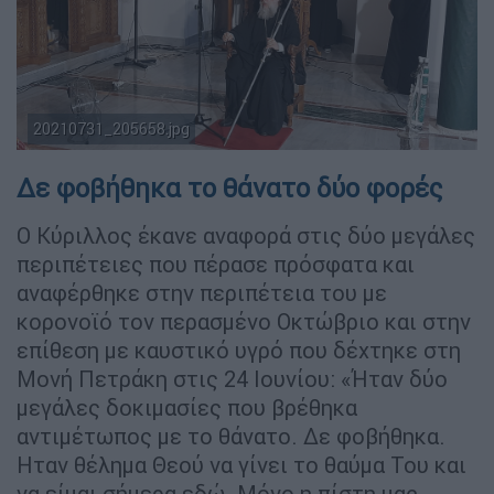
O Mητροπολίτης Κύριλλος στο ναό του Αγίου Τιμοθέου /
20210731_205658.jpg
copyright ethnos.gr
Δε φοβήθηκα το θάνατο δύο φορές
Ο Κύριλλος έκανε αναφορά στις δύο μεγάλες
περιπέτειες που πέρασε πρόσφατα και
αναφέρθηκε στην περιπέτεια του με
κορονοϊό τον περασμένο Οκτώβριο και στην
επίθεση με καυστικό υγρό που δέχτηκε στη
Μονή Πετράκη στις 24 Ιουνίου: «Ήταν δύο
μεγάλες δοκιμασίες που βρέθηκα
αντιμέτωπος με το θάνατο. Δε φοβήθηκα.
Ηταν θέλημα Θεού να γίνει το θαύμα Του και
να είμαι σήμερα εδώ. Μόνο η πίστη μας