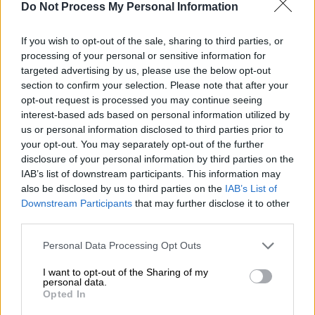
Σισμανόγλειο είναι γεμάτο. Όλοι οι
Do Not Process My Personal Information
εμβολιασμένοι και όλοι οι μη εμβολιασμένοι
όλοι χωρούμε μέσα. Δε μπορούμε να λέμε
If you wish to opt-out of the sale, sharing to third parties, or
πως όσοι εμβολιαστήκατε είστε αμαρτωλοί
processing of your personal or sensitive information for
targeted advertising by us, please use the below opt-out
ή όσοι δεν εμβολιαστήκατε είστε
section to confirm your selection. Please note that after your
αμαρτωλοί. Τέρμα η συζήτηση".
opt-out request is processed you may continue seeing
interest-based ads based on personal information utilized by
us or personal information disclosed to third parties prior to
your opt-out. You may separately opt-out of the further
disclosure of your personal information by third parties on the
IAB’s list of downstream participants. This information may
also be disclosed by us to third parties on the
IAB’s List of
Downstream Participants
that may further disclose it to other
third parties.
Please note that this website/app uses one or more Google
Personal Data Processing Opt Outs
O Mητροπολίτης Κύριλλος στο ναό του Αγίου Τιμοθέου
services and may gather and store information including but
20210731_211608.jpg
Ωρωπού / copyright ethnos.gr
not limited to your visit or usage behaviour. You may click to
I want to opt-out of the Sharing of my
personal data.
grant or deny consent to Google and its third-party tags to
Opted In
use your data for below specified purposes in below Google
Μείνετε ενωμένοι, αλλιώς θα πάμε σε