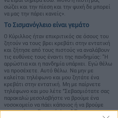
σώζει και την πίεση και την ψυχή δε μπορεί
να μας την πάρει κανείς».
Το Σισμανόγλειο είναι γεμάτο
Ο Κύριλλος ήταν επικριτικός σε όσους του
ζητούν να τους βρει κρεβάτι στην εντατική
και ζήτησε από τους πιστούς να αναλάβουν
τις ευθύνες τους έναντι της πανδημίας: "Η
αρρώστια και η πανδημία υπάρχει. Εγώ θέλω
να προσέχετε. Αυτό θέλω. Να μην με
καλείται τηλέφωνο και μου ζητάτε ένα
κρεβάτι στην εντατική. Μη με παίρνετε
τηλέφωνο και μου λέτε “Σεβασμιότατε σας
παρακαλώ μεσολαβήστε να βρούμε ένα
νοσοκομείο να πάει κάποιος ή να βρούμε
εντατική στο Σισμανόγλειο” Το