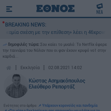
BREAKING NEWS:
α σχέση με την επίθεση» λέει η 46χρονη - Τι απ
δημοφιλές τώρα:
Σου καίει το μυαλό: Το Netflix έφερε
την ταινιάρα του Νόλαν που οι φαν έχουν κρυφό νο1 στην
καρδιά...
┋
Εκκλησία
┋
02.08.2021 14:02
Κώστας Ασημακόπουλος
Ελεύθερο Ρεπορτάζ
Ενότητες στο άρθρο:
📌 Υπάρχουν κορονοϊός και πανδημία
📌 «Ότι είπε η Εκκλησία και σας απαγορεύω να μιλάτε για το