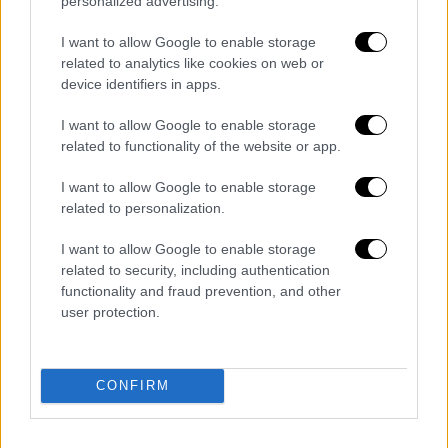
Και μην κάνουμε σχίσματα. Δε θα μας κρίνει
personalized advertising.
ο θεός εάν φοράμε μάσκα. Καλύτερα να
I want to allow Google to enable storage
βγάλουμε το ψεύτικο προσωπείο που
related to analytics like cookies on web or
έχουμε. Θα κριθούμε για τη μάσκα της
device identifiers in apps.
υποκρισίας που φέρει ο καθένας. Για αυτό
I want to allow Google to enable storage
προσέξετε ο καθένας και πως κινείστε.
related to functionality of the website or app.
Οσον αφορά τα εμβόλια το κάναμε θεολογικό
ζήτημα. Άλλες οι αιρέσεις της πίστης του
I want to allow Google to enable storage
δόγματος και άλλο οι αιρέσεις που έρχονται
related to personalization.
σε αυτά τα θέματα. Ξέρετε εσείς τι έχουν τα
I want to allow Google to enable storage
εμβόλια; Είστε επιστήμονες; Εγώ είμαι
related to security, including authentication
πνευματικός σας πατέρας. Δε με ρωτάει
functionality and fraud prevention, and other
κανείς εάν θα κάνει εμβόλιο. Εμείς είμαστε
user protection.
θεολόγοι και κάνουμε το σταυρό μας".
CONFIRM