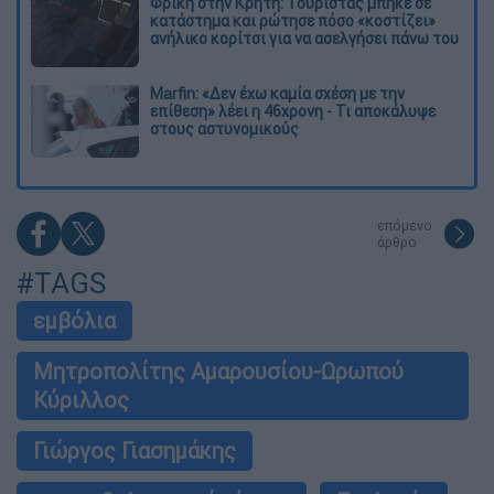
Φρίκη στην Κρήτη: Τουρίστας μπήκε σε
κατάστημα και ρώτησε πόσο «κοστίζει»
ανήλικο κορίτσι για να ασελγήσει πάνω του
Marfin: «Δεν έχω καμία σχέση με την
επίθεση» λέει η 46χρονη - Τι αποκάλυψε
στους αστυνομικούς
επόμενο
άρθρο
#TAGS
εμβόλια
Μητροπολίτης Αμαρουσίου-Ωρωπού
Κύριλλος
Γιώργος Γιασημάκης