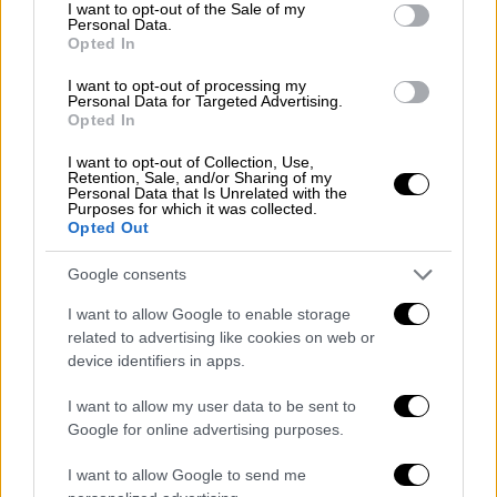
consent section.
I want to opt-out of the Sale of my
σχίσματα
Personal Data.
Opted In
Ο Σεβασμιότατος ζήτησε ενότητα από τους
I want to opt-out of processing my
πιστούς διότι τόνισε πως με μαθηματική
Personal Data for Targeted Advertising.
ακρίβεια το ζήτημα του εμβολιασμού θα μας
Opted In
οδηγήσει σε σχίσματα: "Θέλετε να το κάνετε
I want to opt-out of Collection, Use,
το εμβόλιο κάντε το. Δεν θέλετε; Μην το
Retention, Sale, and/or Sharing of my
Personal Data that Is Unrelated with the
κάνετε. Αναλάβετε την ευθύνη μόνοι σας
Purposes for which it was collected.
Opted Out
μαζί με τους γιατρούς. Είναι ιατρικό το θέμα
του εμβολιασμού. Δεν είναι ζήτημα πίστεως.
Google consents
Όσοι θεωρούν πως είναι θέμα πίστεως τους
I want to allow Google to enable storage
λέω πως δεν είναι ζήτημα πίστεως. Δεν
related to advertising like cookies on web or
είναι θέματα πίστεως αδελφοί μου. Μην
device identifiers in apps.
ψάχνετε να βρείτε θεολογία στα εμβόλια.
I want to allow my user data to be sent to
Μην παρερμηνεύετε τον Άγιο Πορφύριο,
Google for online advertising purposes.
ούτε τον Άγιο Παΐσιο και μην διαβάζετε
αυτά που γράφει ο καθένας στο διαδίκτυο.
I want to allow Google to send me