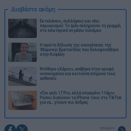
Διαβάστε ακόμη
Εκτελέσεις, συλλήψεις και νέοι
περιορισμοί: Το Ιράν σκληραίνει τη γραμμή
στο εσωτερικό εν μέσω πολέμου
Η πρώτη δήλωση της οικογένειας της
38χρονης Βρετανίδας που δολοφονήθηκε
στην Κυψέλη
Ντύθηκε «Χάρος», ανέβηκε στην οροφή
νοσοκομείου και κοιτούσε επίμονα τους
ασθενείς
«Όχι γκέι 17 Pro, αλλά σπασμένο 11άρι»:
Ρώσοι διαλύουν τα iPhone τους στο TikTok
για να... γίνουν πιο άνδρες
επόμενο