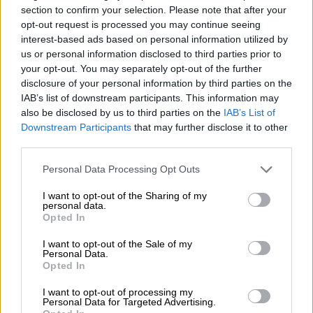
section to confirm your selection. Please note that after your
opt-out request is processed you may continue seeing
interest-based ads based on personal information utilized by
us or personal information disclosed to third parties prior to
your opt-out. You may separately opt-out of the further
disclosure of your personal information by third parties on the
IAB’s list of downstream participants. This information may
video
also be disclosed by us to third parties on the
IAB’s List of
Downstream Participants
that may further disclose it to other
third parties.
Please note that this website/app uses one or more Google
Personal Data Processing Opt Outs
services and may gather and store information including but
Όπως αναφέρεται σε ανακοίνωση: «Εκοιμήθη
not limited to your visit or usage behaviour. You may click to
I want to opt-out of the Sharing of my
personal data.
grant or deny consent to Google and its third-party tags to
εν Κυρίω ο Αρχιεπίσκοπος Τιράνων,
Opted In
use your data for below specified purposes in below Google
Δυρραχίου και πάσης Αλβανίας κυρός
consent section.
I want to opt-out of the Sale of my
Αναστάσιος. Η Ορθόδοξος Αυτοκέφαλος
Personal Data.
Opted In
Εκκλησία της Αλβανίας με βαθύτατη οδύνη
αναγγέλλει την εις Κύριον εκδημία του
I want to opt-out of processing my
Personal Data for Targeted Advertising.
Μακαριωτάτου Αρχιεπισκόπου Τιράνων,