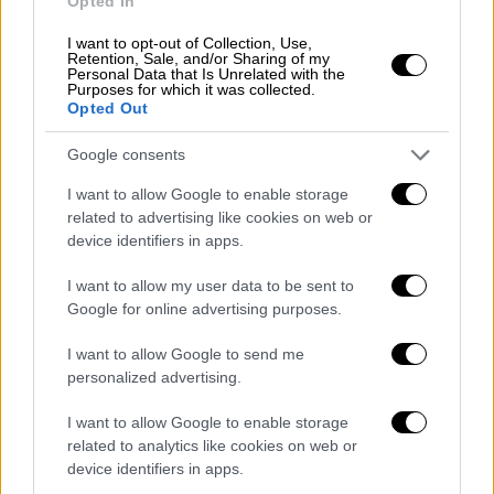
Opted In
Δυρραχίου και πάσης Αλβανίας κυρού
Αναστασίου. Ο Μακαριώτατος εκοιμήθη
I want to opt-out of Collection, Use,
Retention, Sale, and/or Sharing of my
σήμερα, 25 Ιανουαρίου 2025, στις 8:30 π.μ.
Personal Data that Is Unrelated with the
Purposes for which it was collected.
(ώρα Ελλάδος) σε ηλικία 95 ετών, στο
Opted Out
Νοσοκομείο "Ο Ευαγγελισμός" των Αθηνών
Google consents
συνεπεία
πολυοργανικής ανεπαρκείας
. Είχε
προηγηθεί πολυήμερη νοσηλεία στο
I want to allow Google to enable storage
Νοσοκομείο "Υγεία" των Τιράνων. Καλούμε
related to advertising like cookies on web or
device identifiers in apps.
το χριστεπώνυμο πλήρωμα της Εκκλησίας
της Αλβανίας να προσεύχεται για την
I want to allow my user data to be sent to
ανάπαυση της ψυχής του εκλιπόντος
Google for online advertising purposes.
Προκαθημένου. Ο μακαριστός
I want to allow Google to send me
Αρχιεπίσκοπος κυρός Αναστάσιος υπήρξε ο
personalized advertising.
αναστηλωτής και ανακαινιστής της
Ορθοδόξου Αυτοκεφάλου Εκκλησίας της
I want to allow Google to enable storage
Αλβανίας, την οποία ανέστησε
related to analytics like cookies on web or
device identifiers in apps.
κυριολεκτικώς εκ των ερειπίων μετά την