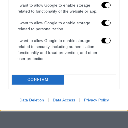
πτώση του αθεϊστικού καθεστώτος. Με το
I want to allow Google to enable storage
θεόπνευστο όραμα και την ακάματη εργασία
related to functionality of the website or app.
του, ανοικοδόμησε εκ βάθρων την
I want to allow Google to enable storage
εκκλησιαστική ζωή, ανήγειρε εκατοντάδες
related to personalization.
ναούς, συνέστησε
εκπαιδευτικά και
φιλανθρωπικά ιδρύματα
και ανέδειξε νέο
I want to allow Google to enable storage
κλήρο, προσφέροντας αδιάλειπτη
related to security, including authentication
functionality and fraud prevention, and other
θυσιαστική διακονία επί
33 και πλέον έτη
.
user protection.
Αιωνία αυτού η μνήμη!».
CONFIRM
Data Deletion
Data Access
Privacy Policy