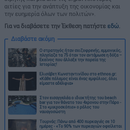
αιτίες για την ανάπτυξη της οικονομίας και
την ευημερία όλων των πολιτών».
Για να διαβάσετε την Έκθεση πατήστε
εδώ
.
Διαβάστε ακόμη
O στρατηγός ήταν σχιζοφρενής, εμμονικός,
πλησίαζε τα 75 όταν τον αντάμωσε η δόξα –
Εκείνος που άλλαξε την πορεία της
Ιστορίας!
Ελισάβετ Κωνσταντινίδου στο ethnos.gr:
«Κάθε πόλεμος είναι ένας εμφύλιος, όλοι
είμαστε αδέλφια»
Στον εισαγγελέα ο ιδιοκτήτης του beach
bar για τον θάνατο του 4χρονου στην Πάρο -
Στο «μικροσκόπιο» ο ρόλος του
ναυαγοσώστη
Τουρνάς: Πάνω από 400 πυρκαγιές σε 10
ημέρες - «Το 90% των πυρκαγιών οφείλεται