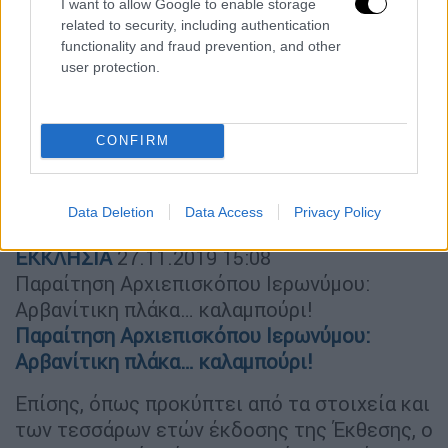
I want to allow Google to enable storage
related to security, including authentication
functionality and fraud prevention, and other
user protection.
CONFIRM
Data Deletion
Data Access
Privacy Policy
ΕΚΚΛΗΣΙΑ
27.11.2019
15:08
Παραίτηση Αρχιεπισκόπου Ιερωνύμου:
Αρβανίτικη πλάκα… καλαμπούρι!
Παραίτηση Αρχιεπισκόπου Ιερωνύμου:
Αρβανίτικη πλάκα… καλαμπούρι!
Επίσης, όπως προκύπτει από τα στοιχεία και
των τεσσάρων ετών έκδοσης της Έκθεσης, ο