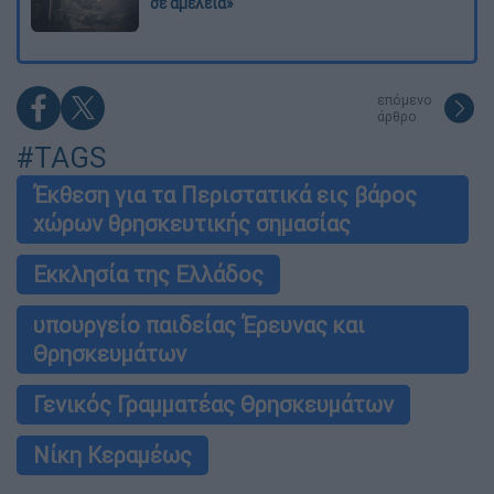
σε αμέλεια»
επόμενο
άρθρο
#TAGS
Έκθεση για τα Περιστατικά εις βάρος
χώρων θρησκευτικής σημασίας
Εκκλησία της Ελλάδος
υπουργείο παιδείας Έρευνας και
Θρησκευμάτων
Γενικός Γραμματέας Θρησκευμάτων
Νίκη Κεραμέως