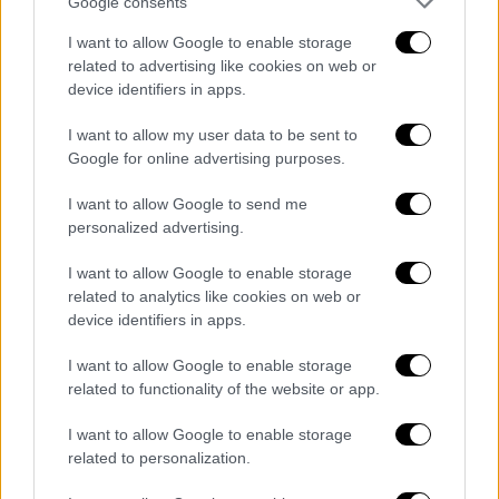
1 περιστατικό αφορά στην Καθολική
Google consents
Εκκλησία
I want to allow Google to enable storage
3 περιστατικά αφορούν στους
related to advertising like cookies on web or
Χριστιανούς Μάρτυρες του Ιεχωβά
device identifiers in apps.
Ιουδαϊσμός: 20 περιστατικά
I want to allow my user data to be sent to
ρατσιστικού-αντισημιτικού χαρακτήρα
Google for online advertising purposes.
(το 2017 είχαν καταγραφεί 11
περιστατικά, δηλαδή υπάρχει αύξηση
I want to allow Google to send me
personalized advertising.
κατά 81% σε σχέση με το 2017)
Μουσουλμανισμός: 2 περιστατικά
I want to allow Google to enable storage
Δεν αναφέρθηκαν περιστατικά σε βάρος
related to analytics like cookies on web or
χώρων άλλων θρησκευμάτων.
device identifiers in apps.
I want to allow Google to enable storage
related to functionality of the website or app.
I want to allow Google to enable storage
related to personalization.