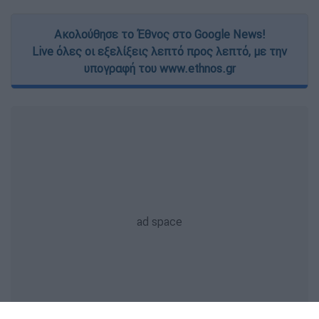
Ακολούθησε το Έθνος στο Google News!
Live όλες οι εξελίξεις λεπτό προς λεπτό, με την
υπογραφή του www.ethnos.gr