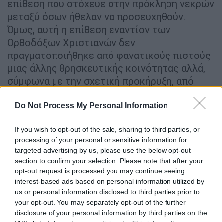
επίθεση που στόχευε στην πρόκληση νεκρών
μεταξύ όσων ήθελαν να προσευχηθούν.
Όμως, αυτή η επίθεση εναντίον των
Ορθοδόξων Χριστιανών δεν
πραγματοποιήθηκε από φανατικούς πιστούς
μιας άλλης θρησκευτικής κοινότητας αλλά,
σύμφωνα με την σχετική προκήρυξη, από
τρομοκράτες με συγκεκριμένη πολιτική και
ιδεολογική στόχευση.
Do Not Process My Personal Information
Ειδικότερα:
If you wish to opt-out of the sale, sharing to third parties, or
processing of your personal or sensitive information for
στην Ορθόδοξη Εκκλησία αφορούν 564
targeted advertising by us, please use the below opt-out
περιστατικά (δηλαδή το 95% επί των
section to confirm your selection. Please note that after your
opt-out request is processed you may continue seeing
συνολικών περιστατικών), αρκετά από
interest-based ads based on personal information utilized by
τα οποία, πέραν του κατά περίπτωση
us or personal information disclosed to third parties prior to
ειδικότερου ποινικού τους
your opt-out. You may separately opt-out of the further
χαρακτηρισμού, φέρουν χαρακτηριστικά
disclosure of your personal information by third parties on the