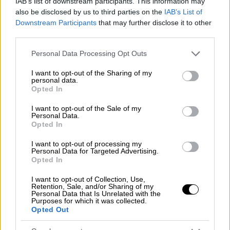
IAB’s list of downstream participants. This information may
θρησκευτικής μισαλλοδοξίας,
also be disclosed by us to third parties on the
IAB’s List of
συμπεριλαμβανομένου του
Downstream Participants
that may further disclose it to other
απροειδοποίητου τρομοκρατικού
third parties.
χτυπήματος της 27ης Δεκεμβρίου στον
Please note that this website/app uses one or more Google
Personal Data Processing Opt Outs
Ιερό Ναό Αγίου Διονυσίου Αρεοπαγίτου
services and may gather and store information including but
στην Αθήνα, το οποίο είχε ως
not limited to your visit or usage behaviour. You may click to
I want to opt-out of the Sharing of my
personal data.
αποτέλεσμα τον τραυματισμό δύο
grant or deny consent to Google and its third-party tags to
Opted In
use your data for below specified purposes in below Google
ατόμων -παρά το ότι οι τρομοκράτες
consent section.
I want to opt-out of the Sale of my
επιδίωκαν -σύμφωνα με την σχετική
Personal Data.
ανάληψη ευθύνης- μεγαλύτερο αριθμό
Opted In
θυμάτων. Είναι η πρώτη φορά στην
I want to opt-out of processing my
Ελλάδα που πραγματοποιείται
Personal Data for Targeted Advertising.
Opted In
τρομοκρατική επίθεση σε θρησκευτικό
χώρο με διακηρυγμένο σκοπό την
I want to opt-out of Collection, Use,
Retention, Sale, and/or Sharing of my
πρόκληση νεκρών και αξίζει να τονιστεί
Personal Data that Is Unrelated with the
Purposes for which it was collected.
ότι αυτή η επίθεση στράφηκε εναντίον
Opted Out
της Ορθόδοξης Εκκλησίας