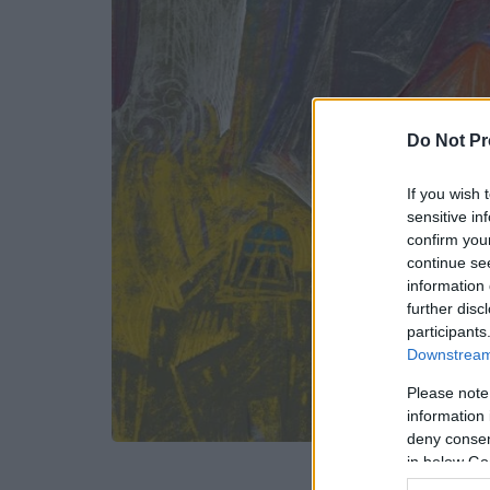
Do Not Pr
If you wish 
sensitive in
confirm you
continue se
information 
further disc
participants
Downstream 
Please note
information 
deny consent
in below Go
Προσθέστε