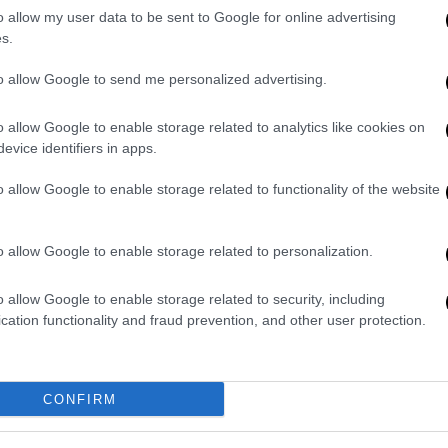
λλών μονών σε μία δύσκολη για το Άγιον
o allow my user data to be sent to Google for online advertising
 καταλυτική υπήρξε η συμβολή του στην
s.
τικό εξοπλισμό της νεοσύστασης
Ορθόδοξης
to allow Google to send me personalized advertising.
ην συγκρότηση του Σερβικού Κράτους με το
ου οποίου είναι ο
Νομοκάνων
.
o allow Google to enable storage related to analytics like cookies on
evice identifiers in apps.
o allow Google to enable storage related to functionality of the website
o allow Google to enable storage related to personalization.
o allow Google to enable storage related to security, including
cation functionality and fraud prevention, and other user protection.
CONFIRM