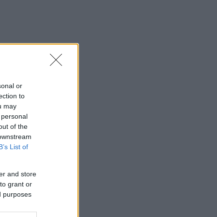
sonal or
ection to
ou may
 personal
out of the
 downstream
B’s List of
er and store
to grant or
ed purposes