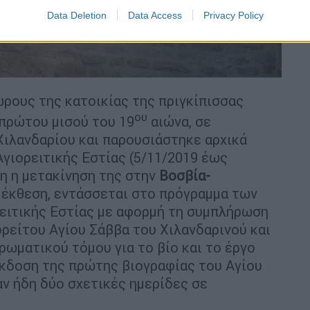
Data Deletion
Data Access
Privacy Policy
λικό σε καμβά 2015
ρους της κατοικίας της πριγκίπισσας
ου
 πρώτου μισού του 19
αιώνα, σε
Χιλανδαρίου και παρουσιάστηκε αρχικά
γιορειτικής Εστίας (5/11/2019 έως
δη η μετακίνηση της στην
Βοσβία-
 έκθεση, εντάσσεται στο πρόγραμμα των
ειτικής Εστίας με αφορμή τη συμπλήρωση
ορείτου Αγίου Σάββα του Χιλανδαρινού και
ωματικού τόμου για το βίο και το έργο
έκδοση της πρώτης βιογραφίας του Αγίου
αν ήδη δύο σχετικές ημερίδες σε