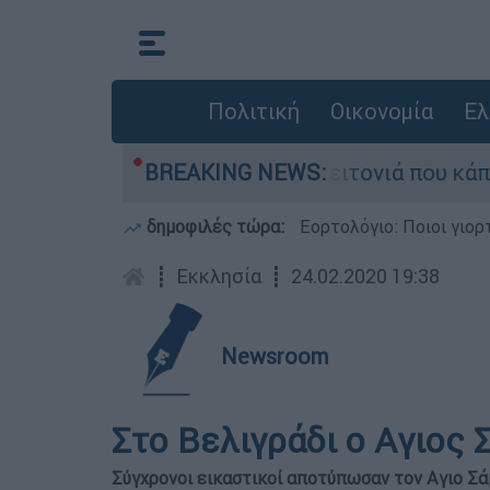
Πολιτική
Οικονομία
Ελ
 τη μεγάλη φωτιά τη γειτονιά που κάποτε τους 
BREAKING NEWS:
δημοφιλές τώρα:
Εορτολόγιο: Ποιοι γιο
┋
Εκκλησία
┋
24.02.2020 19:38
Newsroom
Στο Βελιγράδι ο Aγιος 
Σύγχρονοι εικαστικοί αποτύπωσαν τον Aγιο Σά