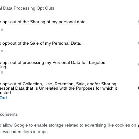
l Data Processing Opt Outs
σης, ο
διευθυντής της Αγιορειτικής Εστίας,
o opt-out of the Sharing of my personal data.
ην ιστορική και θεολογική διάσταση του
In
λλιτεχνική αξία των έργων που εκτίθενται,
όν με το σήμερα. Με έργα τους
o opt-out of the Sale of my Personal Data.
αστήρια
από Μονές και Κελιά του Αγίου
In
 Σέρβοι καλλιτέχνες που απαθανάτισαν τον
to opt-out of processing my Personal Data for Targeted
ing.
In
νια από το έτος 1219, όταν ο
o opt-out of Collection, Use, Retention, Sale, and/or Sharing
΄ Σαραντινός
δέχτηκε στην
Νίκαια της
ersonal Data that Is Unrelated with the Purposes for which it
lected.
α Χιλανδαρινό και τον χειροτόνησε ως
Out
δρύοντας με την πράξη αυτή την
Εκκλησία
ς ιδιαίτερη σημασία για την Εκκλησία και
consents
σου σημαντικό και για το Άγιον Όρος, καθώς
ς ο Χιλανδαρινός, υπήρξε μία λαμπρή
o allow Google to enable storage related to advertising like cookies on
evice identifiers in apps.
Όρους. Ήταν ο
πρώτος κτήτορας της Μονής