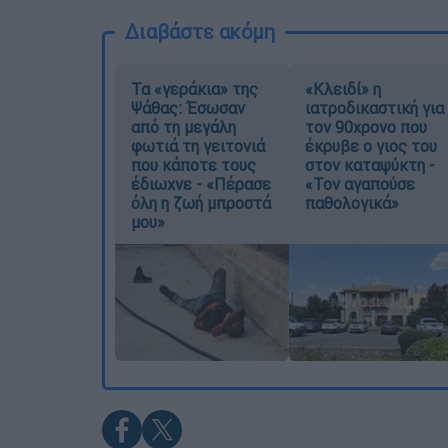
Διαβάστε ακόμη
Τα «γεράκια» της
«Κλειδί» η
Ψάθας: Έσωσαν
ιατροδικαστική για
από τη μεγάλη
τον 90χρονο που
φωτιά τη γειτονιά
έκρυβε ο γιος του
που κάποτε τους
στον καταψύκτη -
έδιωχνε - «Πέρασε
«Τον αγαπούσε
όλη η ζωή μπροστά
παθολογικά»
μου»