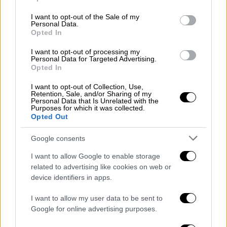
Και συνεχίζει: «Στους Βλάχους της Πίνδου ο
use your data for below specified purposes in below Google
consent section.
αγερμός των παιδιών πραγματοποιούνταν
I want to opt-out of the Sale of my
Personal Data.
μετά το μεσημεριανό φαγητό, με κουδούνια
Opted In
και κυπριά από τα ζώα τους, και με επίκληση
I want to opt-out of processing my
για την εκδίωξη των φιδιών και των
Personal Data for Targeted Advertising.
Opted In
ερπετών από τις καλλιέργειές τους. Σε
άλλες πάλι περιοχές οι κοπέλες πήγαιναν
I want to opt-out of Collection, Use,
Retention, Sale, and/or Sharing of my
στα χωράφια, έπιαναν τα στάχυα και
Personal Data that Is Unrelated with the
Purposes for which it was collected.
εύχονταν τελετουργικά: ‘’όσα σιτάρια πιάνω,
Opted Out
/ τόσα μαλλιά να κάνω’’, σε μια προσπάθεια
να αποκτήσουν τελετουργικά τη θαλερότητα
Google consents
και τη ζωντάνια της φύσης.
I want to allow Google to enable storage
related to advertising like cookies on web or
Στην Αλεξανδρούπολη συνήθιζαν να
device identifiers in apps.
πηγαίνουν στην εξοχή, όπου κυλιούνταν
τελετουργικά στο χορτάρι, και κατόπιν
I want to allow my user data to be sent to
έτρωγαν εκεί πίτες που είχαν πάρει από τα
Google for online advertising purposes.
σπίτια τους, ενώ αλλού κατασκεύαζαν