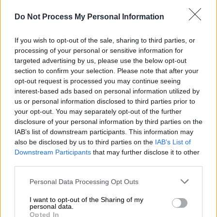
που απαγγέλλονταν, αποτελώντας
Do Not Process My Personal Information
αναπόσπαστο τμήμα της τελετουργίας,
εξόρκιζαν τα φίδια, αλλά και τα βλαπτικά
If you wish to opt-out of the sale, sharing to third parties, or
ερπετά και έντομα, με προφανή στόχο την
processing of your personal or sensitive information for
targeted advertising by us, please use the below opt-out
προφύλαξη της μελλοντικής σοδειάς και
section to confirm your selection. Please note that after your
των καλλιεργειών τους. Ο Ν. Γ. Πολίτης
opt-out request is processed you may continue seeing
αναφέρει ότι στα χωριά της Ηπείρου
interest-based ads based on personal information utilized by
συνήθιζαν το πρωί της εορτής να
us or personal information disclosed to third parties prior to
περιφέρονται με πομπή στα χωράφια, τους
your opt-out. You may separately opt-out of the further
disclosure of your personal information by third parties on the
κήπους και τα αμπέλια τους, με τραγούδια
IAB’s list of downstream participants. This information may
και χτυπήματα κουδουνιών, πιστεύοντας ότι
also be disclosed by us to third parties on the
IAB’s List of
έτσι θα διώξουν τα βλαπτικά φίδια και τα
Downstream Participants
that may further disclose it to other
ερπετά, αλλά και ότι αν την ημέρα εκείνη
third parties.
ακουστεί βροντή, την υπόλοιπη χρονιά δεν
Please note that this website/app uses one or more Google
Personal Data Processing Opt Outs
θα εμφανιστούν φίδια στην περιφέρεια του
services and may gather and store information including but
χωριού» υπογραμμίζει ο κ. Βαρβούνης.
not limited to your visit or usage behaviour. You may click to
I want to opt-out of the Sharing of my
personal data.
grant or deny consent to Google and its third-party tags to
Opted In