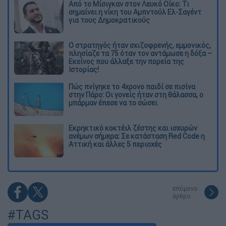
Από το Μίσιγκαν στον Λευκό Οίκο: Τι
σημαίνει η νίκη του Αμπντούλ Ελ-Σαγέντ
για τους Δημοκρατικούς
O στρατηγός ήταν σχιζοφρενής, εμμονικός,
πλησίαζε τα 75 όταν τον αντάμωσε η δόξα –
Εκείνος που άλλαξε την πορεία της
Ιστορίας!
Πώς πνίγηκε το 4χρονο παιδί σε πισίνα
στην Πάρο: Οι γονείς ήταν στη θάλασσα, ο
μπάρμαν έπεσε να το σώσει
Εκρηκτικό κοκτέιλ ζέστης και ισχυρών
ανέμων σήμερα: Σε κατάσταση Red Code η
Αττική και άλλες 5 περιοχές
επόμενο
άρθρο
#TAGS