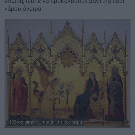
επωδή, ώστε να προκαλέσουν μαντικά περί
γάμου όνειρα.
1024px-simone_martini_truecolor.jpg