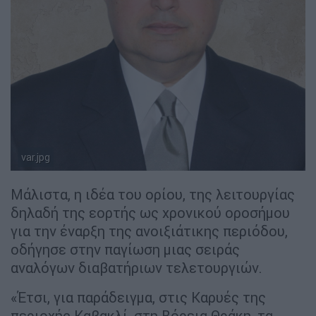
var.jpg
O κ. Μανόλης Γ. Βαρβούνης
Μάλιστα, η ιδέα του ορίου, της λειτουργίας
δηλαδή της εορτής ως χρονικού οροσήμου
για την έναρξη της ανοιξιάτικης περιόδου,
οδήγησε στην παγίωση μιας σειράς
αναλόγων διαβατήριων τελετουργιών.
«Έτσι, για παράδειγμα, στις Καρυές της
περιοχής Καβακλί, στη Βόρεια Θράκη, τα