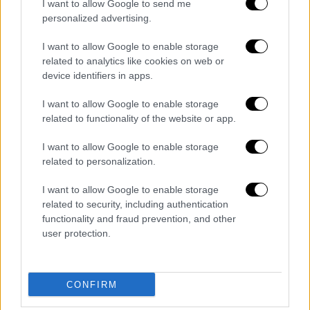
I want to allow Google to send me
κούνιες και κουνιούνταν τραγουδώντας
personalized advertising.
ερωτικά και γονιμικού περιεχομένου
I want to allow Google to enable storage
τραγούδια. Με τον τρόπο αυτό πίστευαν ότι
related to analytics like cookies on web or
συνειρμικά και μαγικά αποκτούσαν τη δροσιά
device identifiers in apps.
και τη δύναμη της φύσης και της
βλάστησης».
I want to allow Google to enable storage
related to functionality of the website or app.
I want to allow Google to enable storage
related to personalization.
I want to allow Google to enable storage
related to security, including authentication
functionality and fraud prevention, and other
user protection.
CONFIRM