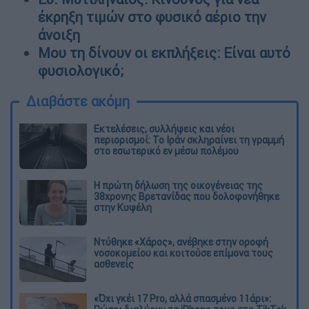
έκρηξη τιμών στο φυσικό αέριο την
άνοιξη
Μου τη δίνουν οι εκπλήξεις: Είναι αυτό
φυσιολογικό;
Διαβάστε ακόμη
Εκτελέσεις, συλλήψεις και νέοι
περιορισμοί: Το Ιράν σκληραίνει τη γραμμή
στο εσωτερικό εν μέσω πολέμου
Η πρώτη δήλωση της οικογένειας της
38χρονης Βρετανίδας που δολοφονήθηκε
στην Κυψέλη
Ντύθηκε «Χάρος», ανέβηκε στην οροφή
νοσοκομείου και κοιτούσε επίμονα τους
ασθενείς
«Όχι γκέι 17 Pro, αλλά σπασμένο 11άρι»: