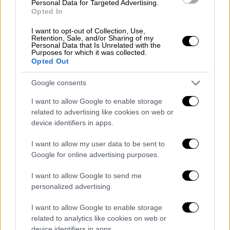
Personal Data for Targeted Advertising.
Opted In
I want to opt-out of Collection, Use,
Retention, Sale, and/or Sharing of my
Personal Data that Is Unrelated with the
Purposes for which it was collected.
Opted Out
Google consents
View this post on Instagram
I want to allow Google to enable storage
related to advertising like cookies on web or
device identifiers in apps.
I want to allow my user data to be sent to
Google for online advertising purposes.
I want to allow Google to send me
personalized advertising.
Ωστόσο, ο οίκος κατέγραψε υποτονική
I want to allow Google to enable storage
ανάπτυξη σε σύγκριση με άλλα brands του
related to analytics like cookies on web or
ομίλου. Το «
Women's Wear Daily
»,
device identifiers in apps.