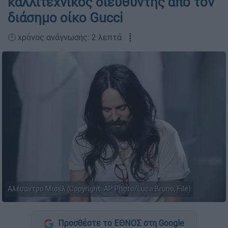
καλλιτεχνικός διευθυντής από τον
διάσημο οίκο Gucci
🕛 χρόνος ανάγνωσης: 2 λεπτά ┋
Aλέσαντρο Mισέλ (Copyright: AP Photo/Luca Bruno, File)
Προσθέστε το ΕΘΝΟΣ στη Google