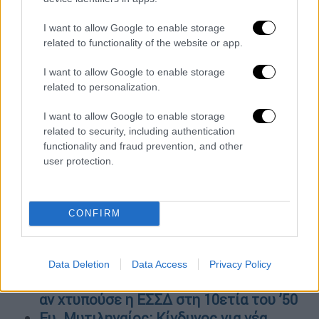
επικαλούμενο πηγές, ανέφερε ότι ο Mισέλ
I want to allow Google to enable storage
απέτυχε να ανταποκριθεί στο αίτημα του
related to functionality of the website or app.
πρόεδρου της Kering να «ξεκινήσει μια
μεγάλη σχεδιαστική αλλαγή».
I want to allow Google to enable storage
related to personalization.
ΟΛΕΣ ΟΙ ΕΙΔΗΣΕΙΣ
I want to allow Google to enable storage
Τέλος στο δωρεάν ΕΣΥ: Περνά η ρύθμιση
related to security, including authentication
functionality and fraud prevention, and other
Γκάγκα για ιδιωτικά ιατρεία και
user protection.
χειρουργεία των γιατρών στον ιδιωτικό
τομέα
Κόκκινα δάνεια και ακρίβεια πιέζουν την
CONFIRM
κυβέρνηση: Στο τραπέζι ρύθμιση για τα
επιτόκια
Οι Γερμανοί θα ξανάρχονταν: Είχαν
Data Deletion
Data Access
Privacy Policy
έτοιμο παράνομο στρατό επίλεκτων SS
αν χτυπούσε η ΕΣΣΔ στη 10ετία του ’50
Ευ. Μυτιληναίος: Κίνδυνος για νέα