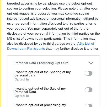
της θητείας του. Κατά καιρούς, οι
targeted advertising by us, please use the below opt-out
τριμηνιαίοι ρυθμοί ανάπτυξης προσέγγισαν
section to confirm your selection. Please note that after your
το 50%, αναφέρει το BoF.
opt-out request is processed you may continue seeing
interest-based ads based on personal information utilized by
«Υπάρχουν στιγμές που οι δρόμοι χωρίζουν
us or personal information disclosed to third parties prior to
your opt-out. You may separately opt-out of the further
λόγω των διαφορετικών προοπτικών που
disclosure of your personal information by third parties on the
μπορεί να έχει ο καθένας μας. Σήμερα
IAB’s list of downstream participants. This information may
τελειώνει για μένα ένα εξαιρετικό ταξίδι,
also be disclosed by us to third parties on the
IAB’s List of
που διαρκεί περισσότερα από είκοσι χρόνια,
Downstream Participants
that may further disclose it to other
μέσα σε μια εταιρεία στην οποία έχω
third parties.
αφιερώσει ακούραστα όλη μου την αγάπη και
Please note that this website/app uses one or more Google
Personal Data Processing Opt Outs
το δημιουργικό πάθος» έγραψε, μεταξύ
services and may gather and store information including but
not limited to your visit or usage behaviour. You may click to
I want to opt-out of the Sharing of my
άλλων, ο σχεδιαστής στον προσωπικό του
personal data.
grant or deny consent to Google and its third-party tags to
λογαριασμό.
Opted In
use your data for below specified purposes in below Google
consent section.
I want to opt-out of the Sale of my
Personal Data.
Opted In
I want to opt-out of processing my