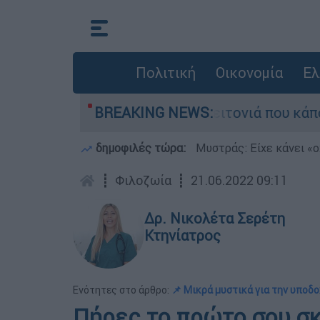
Πολιτική
Οικονομία
Ελ
τη μεγάλη φωτιά τη γειτονιά που κάποτε τους έ
BREAKING NEWS:
δημοφιλές τώρα:
Μυστράς: Είχε κάνει «ο
┋
Φιλοζωία
┋
21.06.2022 09:11
Δρ. Νικολέτα Σερέτη
Κτηνίατρος
Ενότητες στο άρθρο:
📌 Μικρά μυστικά για την υποδ
Πήρες το πρώτο σου σκυ