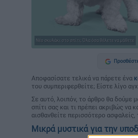
Νέο σκυλάκι στο σπίτι; Όλα όσα θέλετε να μάθετε
Προσθέστε
Αποφασίσατε τελικά να πάρετε ένα
κ
του συμπεριφερθείτε;
Είστε λίγο αγ
Σε αυτό, λοιπόν, το άρθρο θα δούμε 
σπίτι σας και τι πρέπει ακριβώς να 
αισθανθείτε περισσότερο ασφαλείς, τ
Μικρά μυστικά για την υπο