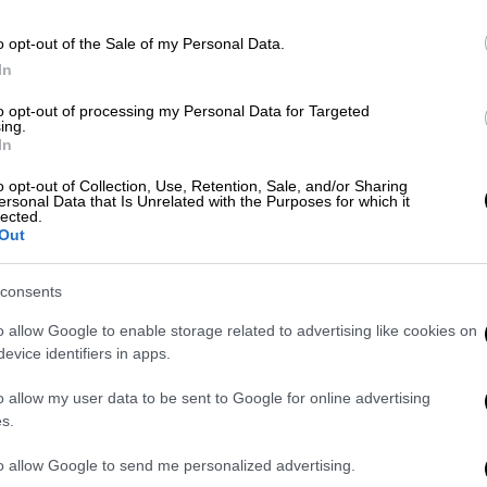
o opt-out of the Sale of my Personal Data.
In
to opt-out of processing my Personal Data for Targeted
ό μικρό το βούρτσισμα και την περιποίηση
ing.
In
οιου είδους προβλήματα, να μη μπορείτε
o opt-out of Collection, Use, Retention, Sale, and/or Sharing
ersonal Data that Is Unrelated with the Purposes for which it
lected.
οφείο, είτε το έχετε υιοθετήσει από
Out
ουάρ ή ένα αντικείμενο, που είχε το ζωάκι
ρετε στο σπίτι και να νιώσει αμέσως μία
consents
o allow Google to enable storage related to advertising like cookies on
τε στην αρχή είναι ότι όλο και πιο πολύ
evice identifiers in apps.
θέλουν να δουν αυτό το χαριτωμένο ζωάκι.
o allow my user data to be sent to Google for online advertising
άς και μετά να γνωρίσει περισσότερο
s.
νήσει η κοινωνικοποίηση του. Να θυμάστε
to allow Google to send me personalized advertising.