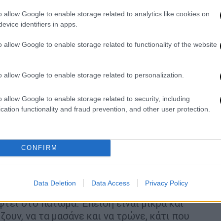
διατροφή του. Πρέπει να ορίσετε
o allow Google to enable storage related to analytics like cookies on
ι να τηρείτε την ποσότητα και τα
evice identifiers in apps.
ετε. Μην επηρεαστείτε και του δώσετε από
o allow Google to enable storage related to functionality of the website
Αυτά θα τα δώσετε αργότερα.
το σκυλάκι έχει τους δικούς του ρυθμούς
o allow Google to enable storage related to personalization.
, ειδικά τα κουτάβια χρειάζονται αρκετές
χλείτε, γιατί έτσι δεν θα αισθάνεται άνετα
o allow Google to enable storage related to security, including
cation functionality and fraud prevention, and other user protection.
κοί με διάφορους κινδύνους μέσα στο σπίτι.
α ανεβοκατεβαίνει, αν υπάρχουν ανοιχτές
CONFIRM
 μπαλκόνι κα. Τα περισσότερα ζωάκια δεν
ς. Αρκετά μάλιστα είναι πολύ απρόσεκτα
ά άσχημα περιστατικά.
Data Deletion
Data Access
Privacy Policy
φτει στο πάτωμα. Επειδή είναι μικρά και
ζουν, να τα μασάνε και να τρώνε, κάτι που