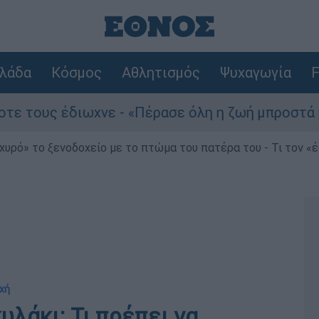
λάδα
Κόσμος
Αθλητισμός
Ψυχαγωγία
F
διωχνε - «Πέρασε όλη η ζωή μπροστά μου»
χυρό» το ξενοδοχείο με το πτώμα του πατέρα του - Τι τον «
οχή
λάκι; Τι πρέπει να