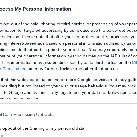
τι σας. Αρχικά θα πρέπει να του φτιάξετε
ocess My Personal Information
 για να νιώθει κι αυτό άνετα μέσα στο σπίτι.
όμορφο κουτί για να μπορεί να κάθεται
to opt-out of the sale, sharing to third parties, or processing of your per
α πρέπει να έχετε στην αρχή, αλλά και σε
formation for targeted advertising by us, please use the below opt-out s
ίναι δύο μπολάκια, ένα για το νερό και ένα
r selection. Please note that after your opt-out request is processed y
eing interest-based ads based on personal information utilized by us or
ίμιο και τον οδηγό μαζί, για να μαθαίνει να
disclosed to third parties prior to your opt-out. You may separately opt-
ο όταν θα ξεκινήσει να βγαίνει τις βόλτες
losure of your personal information by third parties on the IAB’s list of
. This information may also be disclosed by us to third parties on the
IA
Participants
that may further disclose it to other third parties.
 that this website/app uses one or more Google services and may gath
including but not limited to your visit or usage behaviour. You may click 
 to Google and its third-party tags to use your data for below specifi
ς φίλος του ανθρώπου; Νέα έρευνα
ogle consent section.
l Data Processing Opt Outs
o opt-out of the Sharing of my personal data.
 Πότε επιτρέπεται, τι πρέπει να
In