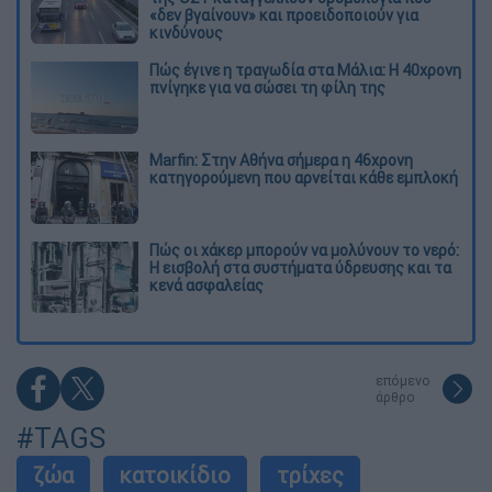
«δεν βγαίνουν» και προειδοποιούν για
κινδύνους
Πώς έγινε η τραγωδία στα Μάλια: Η 40χρονη
πνίγηκε για να σώσει τη φίλη της
Marfin: Στην Αθήνα σήμερα η 46χρονη
κατηγορούμενη που αρνείται κάθε εμπλοκή
Πώς οι χάκερ μπορούν να μολύνουν το νερό:
Η εισβολή στα συστήματα ύδρευσης και τα
κενά ασφαλείας
επόμενο
άρθρο
#TAGS
ζώα
κατοικίδιο
τρίχες