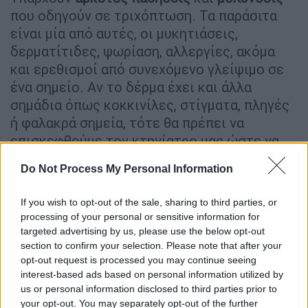
που οδηγούν σε τριχόπτωση. Τα παράσιτα
είναι μία από αυτές, οι μυκητιάσεις,
δερματίτιδες, ψωρίαση, αλλεργίες, ακόμα
και ερεθισμοί από συνεχόμενο γλείψιμο σε
ένα σημείο. Αν το δέρμα έχει και άλλα
σημάδια όπως κοκκινίλες, στίγματα, πληγές
ή φαλακρά σημεία, τότε θα πρέπει να
επισκεφθούμε τον κτηνίατρο μας ώστε να
γίνει ο απαραίτητος έλεγχος και να
Do Not Process My Personal Information
προχωρήσουμε στην κατάλληλη θεραπεία.
If you wish to opt-out of the sale, sharing to third parties, or
Ακόμα, η
έντονη τριχόπτωση
είναι
ένδειξη
processing of your personal or sensitive information for
για αρκετά σοβαρές νόσους, όπως νεφρική,
targeted advertising by us, please use the below opt-out
ηπατική, καρκίνου, παθήσεων του
section to confirm your selection. Please note that after your
θυρεοειδούς ή και αυτοάνοσων νοσημάτων.
opt-out request is processed you may continue seeing
Οπότε, αγαπημένοι μου κατοικιδιογονείς, η
interest-based ads based on personal information utilized by
us or personal information disclosed to third parties prior to
έντονη τριχόπτωση θα πρέπει να μας
your opt-out. You may separately opt-out of the further