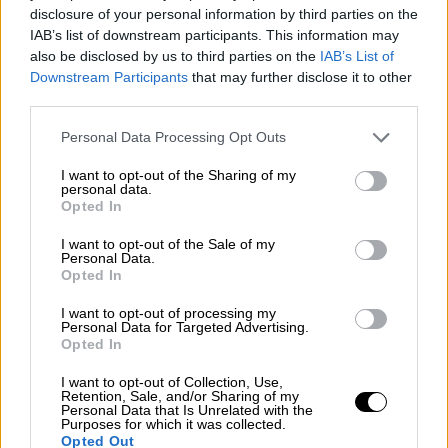
προβληματίσει αρκετά κι όχι για το
disclosure of your personal information by third parties on the
πρακτικό του θέματος αλλά για την
IAB’s list of downstream participants. This information may
διασφάλιση της καλής υγείας του
also be disclosed by us to third parties on the
IAB’s List of
Downstream Participants
that may further disclose it to other
κατοικίδιου μας. Η επίσκεψη στον
third parties.
κτηνίατρο είναι ζωτικής σημασίας καθώς και
ο τακτικός έλεγχος της υγείας του, ο
Please note that this website/app uses one or more Google
Personal Data Processing Opt Outs
services and may gather and store information including but
εμβολιασμός, η προστασία με
not limited to your visit or usage behaviour. You may click to
I want to opt-out of the Sharing of my
αντιπαρασιτικό κολάρο, αμπούλες κι ό,τι
personal data.
grant or deny consent to Google and its third-party tags to
Opted In
άλλο προτείνει ο κτηνίατρος για πρόληψη
use your data for below specified purposes in below Google
και θεραπεία.
consent section.
I want to opt-out of the Sale of my
Personal Data.
Opted In
Πέρα όμως από όλα τα παραπάνω υπάρχουν
και άλλοι τρόποι για να μπορέσουμε να
I want to opt-out of processing my
Personal Data for Targeted Advertising.
μειώσουμε
την έντονη τριχόπτωση.
Opted In
Έχουμε πει πολλές φορές πόσο σημαντική
I want to opt-out of Collection, Use,
Retention, Sale, and/or Sharing of my
είναι η
διατροφή
του κατοικίδιου μας. Θα
Personal Data that Is Unrelated with the
Purposes for which it was collected.
πρέπει λοιπόν να επιλέγουμε τροφές που
Opted Out