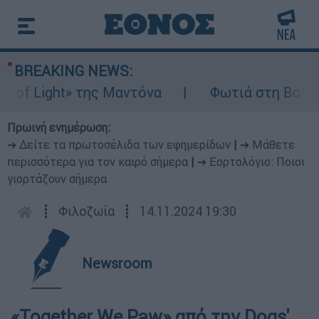
BREAKING NEWS:
 Light» της Μαντόνα
Φωτιά στη Βοιωτία: 
Πρωινή ενημέρωση:
➔ Δείτε τα πρωτοσέλιδα των εφημερίδων
|
➔ Μάθετε
περισσότερα για τον καιρό σήμερα
|
➔ Εορτολόγιο: Ποιοι
γιορτάζουν σήμερα
┋
Φιλοζωία
┋
14.11.2024 19:30
Newsroom
«Together We Paw» από την Dogs'