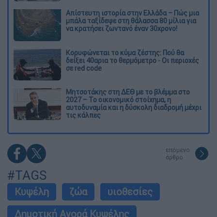
Απίστευτη ιστορία στην Ελλάδα – Πώς μια
μπάλα ταξίδεψε στη θάλασσα 80 μίλια για
να κρατήσει ζωντανό έναν 30χρονο!
Κορυφώνεται το κύμα ζέστης: Πού θα
δείξει 40αρια το θερμόμετρο - Οι περιοχές
σε red code
Μητσοτάκης στη ΔΕΘ με το βλέμμα στο
2027 – Το οικονομικό στοίχημα, η
αυτοδυναμία και η δύσκολη διαδρομή μέχρι
τις κάλπες
επόμενο
άρθρο
#TAGS
Κυψέλη
ζώα
υιοθεσίες
Δημοτική Αγορά Κυψέλης