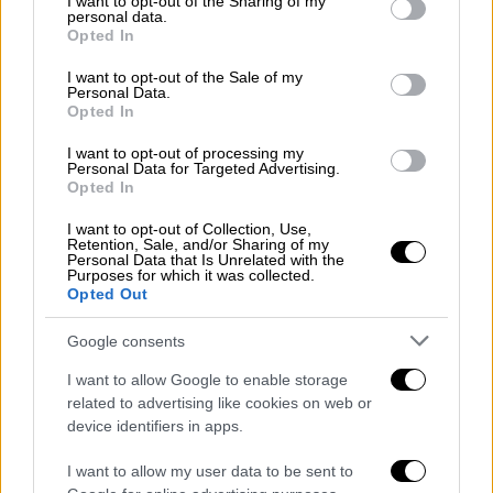
Όπως αναφέρει η MKO σε σχετική της
not limited to your visit or usage behaviour. You may click to
I want to opt-out of the Sharing of my
personal data.
grant or deny consent to Google and its third-party tags to
ανακοίνωση, «Δεν θα μπορούσαμε όμως να
Opted In
use your data for below specified purposes in below Google
είμαστε μόνοι, γιατί πιστεύουμε ακράδαντα
consent section.
I want to opt-out of the Sale of my
πως όσοι έχουν ίδιους σκοπούς, ίδιο όραμα,
Personal Data.
Opted In
πρέπει να είναι ενωμένοι και αγαπημένοι. Θα
συμμετέχουν, λοιπόν:
11 φιλοζωικές
I want to opt-out of processing my
Personal Data for Targeted Advertising.
οργανώσεις
,
8 pet brands
, θα λάβουν χώρα
5
Opted In
ενημερωτικά sessions
από επαγγελματίες
για πράγματα που όλοι πρέπει να γνωρίζουμε
I want to opt-out of Collection, Use,
Retention, Sale, and/or Sharing of my
για τα αγαπημένα μας πλάσματα (θα γίνεται
Personal Data that Is Unrelated with the
Purposes for which it was collected.
ταυτόχρονη διερμηνεία στη νοηματική από
Opted Out
την Ηandsup Αgency), θα είναι εκεί το
Google consents
Ηumanity Greece
με το οποίο θα συλλέγουμε
τροφές για αδεσποτάκια που τις
I want to allow Google to enable storage
χρειάζονται, η
Τhe dog Project
που θα βγάλει
related to advertising like cookies on web or
device identifiers in apps.
τον σκύλο σου την πιο ωραία του
φωτογραφία, 2
dog pilates sessions
,
I want to allow my user data to be sent to
εννοείται καντίνες με
φαγητό
,
γλυκό
,
μπύρα