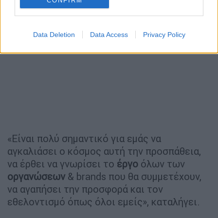
CONFIRM
Data Deletion
Data Access
Privacy Policy
«Είναι πολύ σημαντικό για εμάς να
αγκαλιάσει ο κόσμος αυτή την προσπάθεια,
να έρθει να γνωρίσει το
έργο
όλων των
οργανώσεων
& brands που θα συμμετέχουν,
να αγαπήσει την προσφορά και τον
εθελοντισμό όπως όλοι εμείς», καταλήγει.